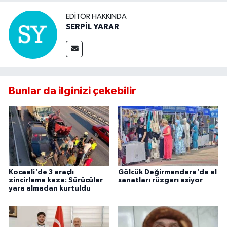
EDITÖR HAKKINDA
SERPİL YARAR
Bunlar da ilginizi çekebilir
Kocaeli'de 3 araçlı
Gölcük Değirmendere'de el
zincirleme kaza: Sürücüler
sanatları rüzgarı esiyor
yara almadan kurtuldu