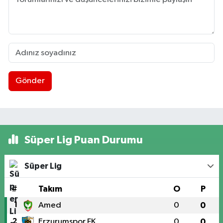
Gönder
Süper Lig Puan Durumu
Süper Lig
#
Takım
O
P
1
Amed
0
0
2
Erzurumspor FK
0
0