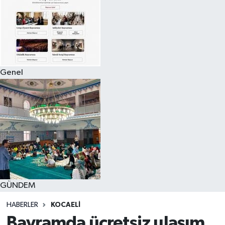
Genel
GÜNDEM
HABERLER
KOCAELI
Bayramda ücretsiz ulaşım