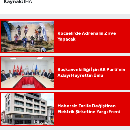
Kaynak:
İHA
Kocaeli’de Adrenalin Zirve
Yapacak
Başkanvekilliği İçin AK Parti’nin
Adayı Hayrettin Ünlü
Habersiz Tarife Değiştiren
Elektrik Şirketine Yargı Freni