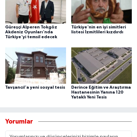
Güreşçi Alperen Tokgöz
Türkiye'nin en iyi simitleri
Akdeniz Oyunları'nda
listesi İzmitlileri kızdırdı
Türkiye'yi temsil edecek
Tavşancıl'a yeni sosyal tesis
Derince Eğitim ve Araştırma
Hastanesinin Yanına 120
Yataklı Yeni Tesis
Yorumlar