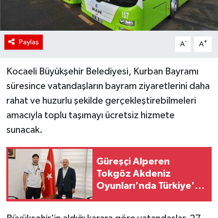
Paylaş
-
+
A
A
Kocaeli Büyükşehir Belediyesi, Kurban Bayramı
süresince vatandaşların bayram ziyaretlerini daha
rahat ve huzurlu şekilde gerçekleştirebilmeleri
amacıyla toplu taşımayı ücretsiz hizmete
sunacak.
Güreşçi Alperen
Tokgöz Akdeniz
Oyunları'nda Türkiye'yi
temsil edecek