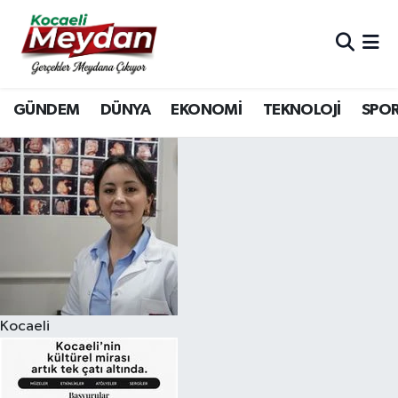
Nöbetçi Eczaneler
GÜNDEM
DÜNYA
EKONOMİ
TEKNOLOJİ
SPO
Hava Durumu
Trafik Durumu
Süper Lig Puan Durumu ve Fikstür
Tüm Manşetler
Son Dakika Haberleri
Kocaeli
Haber Arşivi