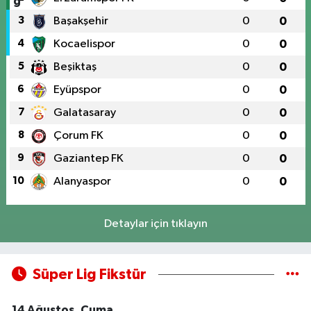
3
Başakşehir
0
0
4
Kocaelispor
0
0
5
Beşiktaş
0
0
6
Eyüpspor
0
0
7
Galatasaray
0
0
8
Çorum FK
0
0
9
Gaziantep FK
0
0
10
Alanyaspor
0
0
Detaylar için tıklayın
Süper Lig Fikstür
14 Ağustos, Cuma