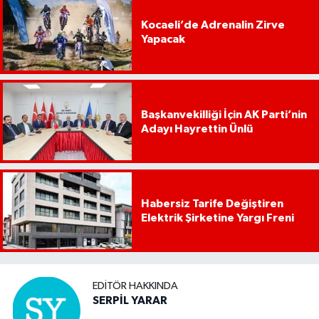
Kocaeli’de Adrenalin Zirve
Yapacak
Başkanvekilliği İçin AK Parti’nin
Adayı Hayrettin Ünlü
Habersiz Tarife Değiştiren
Elektrik Şirketine Yargı Freni
EDITÖR HAKKINDA
SERPİL YARAR