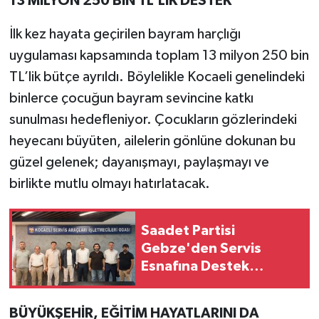
13 MİLYON 250 BİN TL’LİK DESTEK
İlk kez hayata geçirilen bayram harçlığı
uygulaması kapsamında toplam 13 milyon 250 bin
TL’lik bütçe ayrıldı. Böylelikle Kocaeli genelindeki
binlerce çocuğun bayram sevincine katkı
sunulması hedefleniyor. Çocukların gözlerindeki
heyecanı büyüten, ailelerin gönlüne dokunan bu
güzel gelenek; dayanışmayı, paylaşmayı ve
birlikte mutlu olmayı hatırlatacak.
Saadet Partisi
Gebze'den Servis
Esnafına Destek
Ziyareti
BÜYÜKŞEHİR, EĞİTİM HAYATLARINI DA