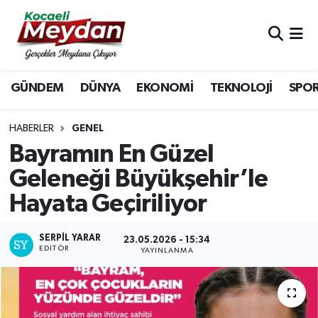
Nöbetçi Eczaneler
GÜNDEM
DÜNYA
EKONOMİ
TEKNOLOJİ
SPO
Hava Durumu
Trafik Durumu
HABERLER
GENEL
Bayramın En Güzel
Süper Lig Puan Durumu ve Fikstür
Geleneği Büyükşehir’le
Hayata Geçiriliyor
Tüm Manşetler
Son Dakika Haberleri
SERPİL YARAR
23.05.2026 - 15:34
EDITÖR
YAYINLANMA
Haber Arşivi