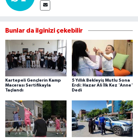
Bunlar da ilginizi çekebilir
Kartepeli Gençlerin Kamp
5 Yıllık Bekleyiş Mutlu Sona
Macerası Sertifikayla
Erdi: Hazar Ali İlk Kez 'Anne'
Taçlandı
Dedi