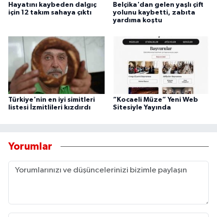
Hayatını kaybeden dalgıç
Belçika'dan gelen yaşlı çift
için 12 takım sahaya çıktı
yolunu kaybetti, zabıta
yardıma koştu
Türkiye'nin en iyi simitleri
“Kocaeli Müze” Yeni Web
listesi İzmitlileri kızdırdı
Sitesiyle Yayında
Yorumlar