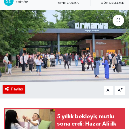
EDITÖR
YAYINLANMA
GÜNCELLEME
Paylaş
-
+
A
A
5 yıllık bekleyiş mutlu
sona erdi: Hazar Ali ilk