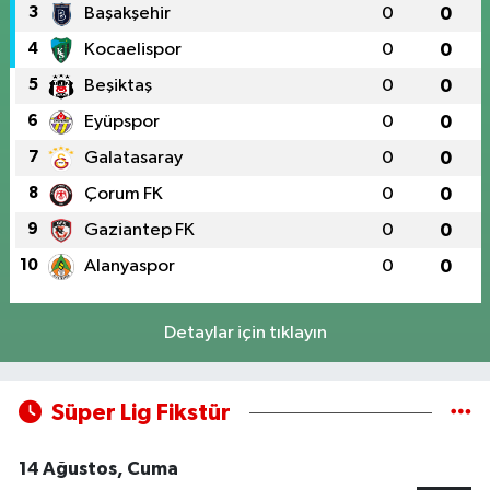
3
Başakşehir
0
0
4
Kocaelispor
0
0
5
Beşiktaş
0
0
6
Eyüpspor
0
0
7
Galatasaray
0
0
8
Çorum FK
0
0
9
Gaziantep FK
0
0
10
Alanyaspor
0
0
Detaylar için tıklayın
Süper Lig Fikstür
14 Ağustos, Cuma