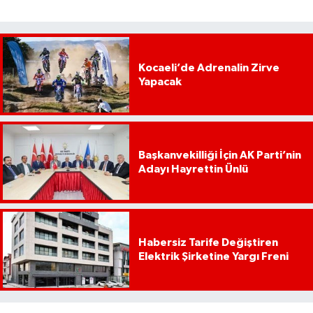
Kocaeli’de Adrenalin Zirve
Yapacak
Başkanvekilliği İçin AK Parti’nin
Adayı Hayrettin Ünlü
Habersiz Tarife Değiştiren
Elektrik Şirketine Yargı Freni