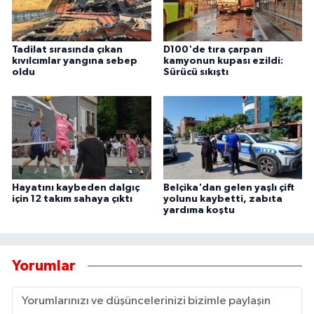
Tadilat sırasında çıkan
D100'de tıra çarpan
kıvılcımlar yangına sebep
kamyonun kupası ezildi:
oldu
Sürücü sıkıştı
Hayatını kaybeden dalgıç
Belçika'dan gelen yaşlı çift
için 12 takım sahaya çıktı
yolunu kaybetti, zabıta
yardıma koştu
Yorumlar