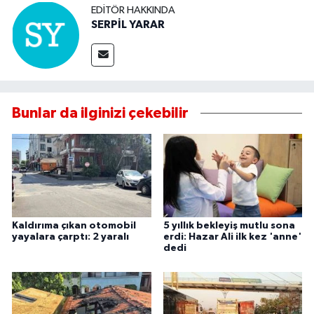
EDITÖR HAKKINDA
SERPİL YARAR
Bunlar da ilginizi çekebilir
Kaldırıma çıkan otomobil
5 yıllık bekleyiş mutlu sona
yayalara çarptı: 2 yaralı
erdi: Hazar Ali ilk kez 'anne'
dedi