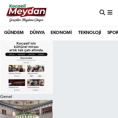
Nöbetçi Eczaneler
GÜNDEM
DÜNYA
EKONOMİ
TEKNOLOJİ
SPO
Hava Durumu
Trafik Durumu
Süper Lig Puan Durumu ve Fikstür
Tüm Manşetler
Son Dakika Haberleri
Genel
Haber Arşivi