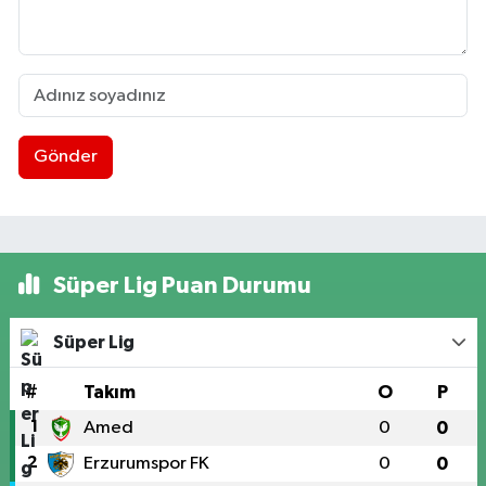
Gönder
Süper Lig Puan Durumu
Süper Lig
#
Takım
O
P
1
Amed
0
0
2
Erzurumspor FK
0
0