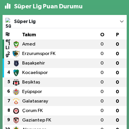
Süper Lig Puan Durumu
Süper Lig
#
Takım
O
P
1
Amed
0
0
2
Erzurumspor FK
0
0
3
Başakşehir
0
0
4
Kocaelispor
0
0
5
Beşiktaş
0
0
6
Eyüpspor
0
0
7
Galatasaray
0
0
8
Çorum FK
0
0
9
Gaziantep FK
0
0