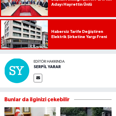
Adayı Hayrettin Ünlü
Habersiz Tarife Değiştiren
Elektrik Şirketine Yargı Freni
EDITÖR HAKKINDA
SERPİL YARAR
Bunlar da ilginizi çekebilir