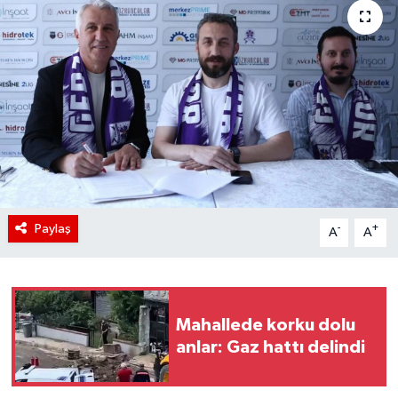
Paylaş
-
+
A
A
Mahallede korku dolu
anlar: Gaz hattı delindi