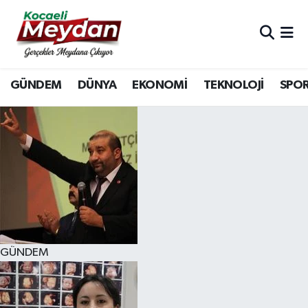
Nöbetçi Eczaneler
GÜNDEM
DÜNYA
EKONOMİ
TEKNOLOJİ
SPO
Hava Durumu
Trafik Durumu
Süper Lig Puan Durumu ve Fikstür
Tüm Manşetler
Son Dakika Haberleri
GÜNDEM
Haber Arşivi