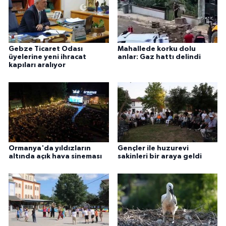
Gebze Ticaret Odası
Mahallede korku dolu
üyelerine yeni ihracat
anlar: Gaz hattı delindi
kapıları aralıyor
Ormanya'da yıldızların
Gençler ile huzurevi
altında açık hava sineması
sakinleri bir araya geldi