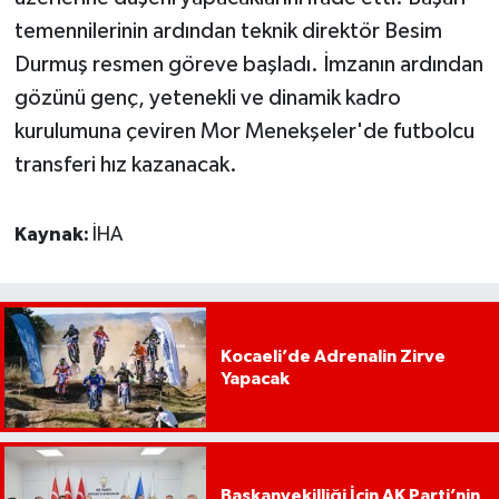
temennilerinin ardından teknik direktör Besim
Durmuş resmen göreve başladı. İmzanın ardından
gözünü genç, yetenekli ve dinamik kadro
kurulumuna çeviren Mor Menekşeler'de futbolcu
transferi hız kazanacak.
Kaynak:
İHA
Kocaeli’de Adrenalin Zirve
Yapacak
Başkanvekilliği İçin AK Parti’nin