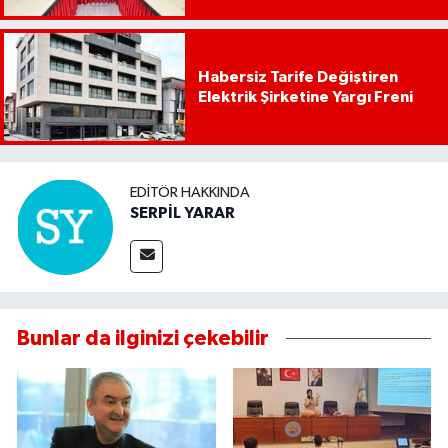
Habersiz Tarife Değiştiren
Elektrik Şirketine Yargı Freni
EDITÖR HAKKINDA
SERPİL YARAR
Bunlar da ilginizi çekebilir