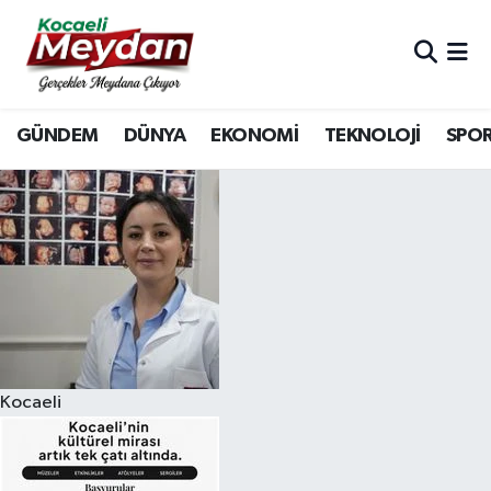
Nöbetçi Eczaneler
GÜNDEM
DÜNYA
EKONOMİ
TEKNOLOJİ
SPO
Hava Durumu
Trafik Durumu
Süper Lig Puan Durumu ve Fikstür
Tüm Manşetler
Son Dakika Haberleri
Kocaeli
Haber Arşivi