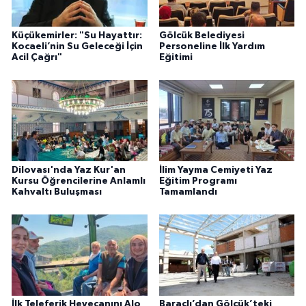
Küçükemirler: "Su Hayattır:
Gölcük Belediyesi
Kocaeli’nin Su Geleceği İçin
Personeline İlk Yardım
Acil Çağrı"
Eğitimi
Dilovası'nda Yaz Kur'an
İlim Yayma Cemiyeti Yaz
Kursu Öğrencilerine Anlamlı
Eğitim Programı
Kahvaltı Buluşması
Tamamlandı
İlk Teleferik Heyecanını Alo
Baraçlı’dan Gölcük’teki