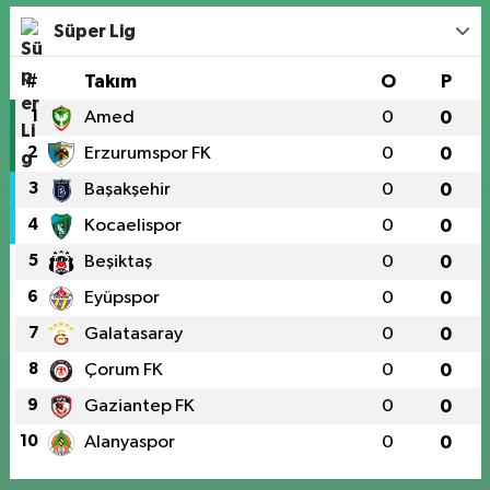
Süper Lig
#
Takım
O
P
1
Amed
0
0
2
Erzurumspor FK
0
0
3
Başakşehir
0
0
4
Kocaelispor
0
0
5
Beşiktaş
0
0
6
Eyüpspor
0
0
7
Galatasaray
0
0
8
Çorum FK
0
0
9
Gaziantep FK
0
0
10
Alanyaspor
0
0