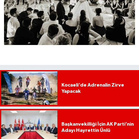
Kocaeli’de Adrenalin Zirve
Yapacak
Başkanvekilliği İçin AK Parti’nin
Adayı Hayrettin Ünlü