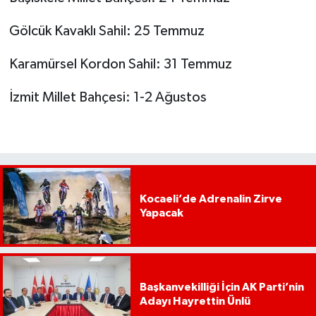
Gölcük Kavaklı Sahil: 25 Temmuz
Karamürsel Kordon Sahil: 31 Temmuz
İzmit Millet Bahçesi: 1-2 Ağustos
Kocaeli’de Adrenalin Zirve
Yapacak
Başkanvekilliği İçin AK Parti’nin
Adayı Hayrettin Ünlü