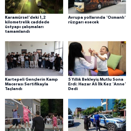
Karamürsel'deki 1,2
Avrupa yollarında 'Osmanlı'
kilometrelik caddede
rüzgarı esecek
üstyapı çalışmaları
tamamlandı
Kartepeli Gençlerin Kamp
5 Yıllık Bekleyiş Mutlu Sona
Macerası Sertifikayla
Erdi: Hazar Ali İlk Kez 'Anne'
Taçlandı
Dedi