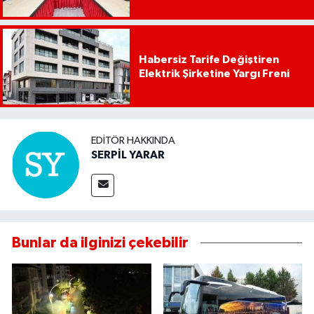
Habersiz Tarife Değiştiren
Elektrik Şirketine Yargı Freni
EDITÖR HAKKINDA
SERPİL YARAR
Bunlar da ilginizi çekebilir