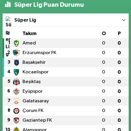
Süper Lig Puan Durumu
Süper Lig
#
Takım
O
P
1
Amed
0
0
2
Erzurumspor FK
0
0
3
Başakşehir
0
0
4
Kocaelispor
0
0
5
Beşiktaş
0
0
6
Eyüpspor
0
0
7
Galatasaray
0
0
8
Çorum FK
0
0
9
Gaziantep FK
0
0
10
Alanyaspor
0
0