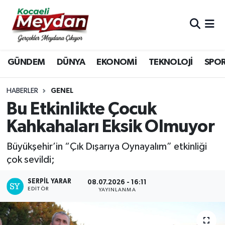
Nöbetçi Eczaneler
GÜNDEM
DÜNYA
EKONOMİ
TEKNOLOJİ
SPO
Hava Durumu
Trafik Durumu
HABERLER
GENEL
Bu Etkinlikte Çocuk
Süper Lig Puan Durumu ve Fikstür
Kahkahaları Eksik Olmuyor
Tüm Manşetler
Büyükşehir’in “Çık Dışarıya Oynayalım” etkinliği
çok sevildi;
Son Dakika Haberleri
SERPİL YARAR
08.07.2026 - 16:11
EDITÖR
Haber Arşivi
YAYINLANMA