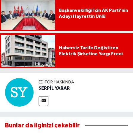
Başkanvekilliği İçin AK Parti’nin
Adayı Hayrettin Ünlü
Habersiz Tarife Değiştiren
Elektrik Şirketine Yargı Freni
EDITÖR HAKKINDA
SERPİL YARAR
Bunlar da ilginizi çekebilir