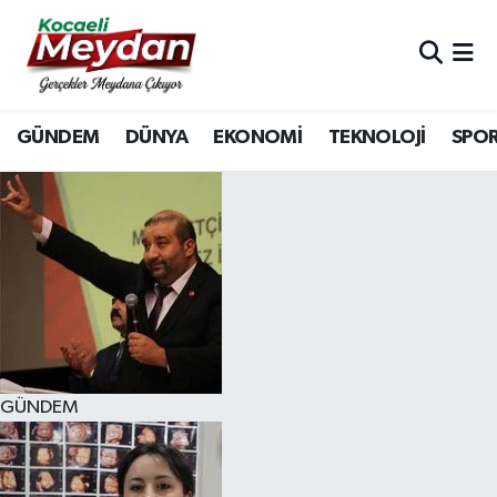
Nöbetçi Eczaneler
GÜNDEM
DÜNYA
EKONOMİ
TEKNOLOJİ
SPO
Hava Durumu
Trafik Durumu
Süper Lig Puan Durumu ve Fikstür
Tüm Manşetler
Son Dakika Haberleri
GÜNDEM
Haber Arşivi