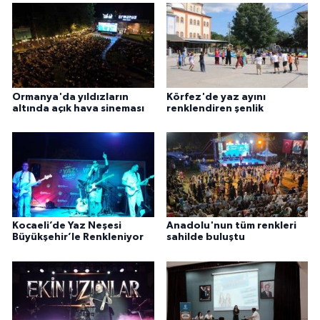
Ormanya'da yıldızların
Körfez'de yaz ayını
altında açık hava sineması
renklendiren şenlik
Kocaeli’de Yaz Neşesi
Anadolu'nun tüm renkleri
Büyükşehir’le Renkleniyor
sahilde buluştu