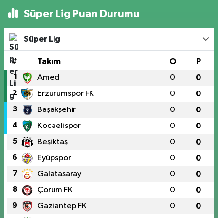
Süper Lig Puan Durumu
Süper Lig
#
Takım
O
P
1
Amed
0
0
2
Erzurumspor FK
0
0
3
Başakşehir
0
0
4
Kocaelispor
0
0
5
Beşiktaş
0
0
6
Eyüpspor
0
0
7
Galatasaray
0
0
8
Çorum FK
0
0
9
Gaziantep FK
0
0