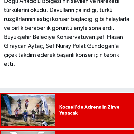
Doğu Anadolu Bölgesi’nin sevilen ve hareketli
türkülerini okudu. Davulların çalındığı, türkü
rüzgârlarının estiği konser başladığı gibi halaylarla
ve birlik beraberlik görüntüleriyle sona erdi.
Büyükşehir Belediye Konservatuvarı şefi Hasan
Giraycan Aytaç, Şef Nuray Polat Gündoğan’a
çiçek takdim ederek başarılı konser için tebrik
etti.
Kocaeli’de Adrenalin Zirve
Yapacak