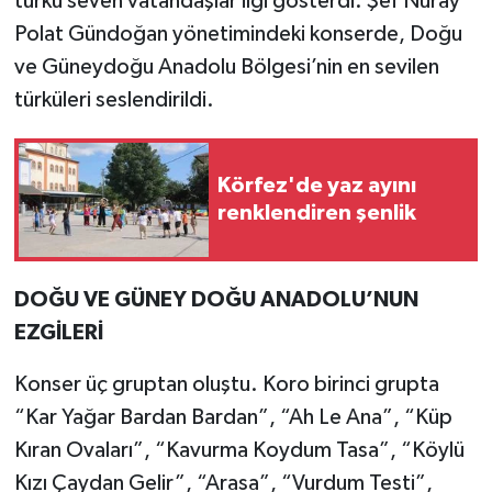
türkü seven vatandaşlar ilgi gösterdi. Şef Nuray
Polat Gündoğan yönetimindeki konserde, Doğu
ve Güneydoğu Anadolu Bölgesi’nin en sevilen
türküleri seslendirildi.
Körfez'de yaz ayını
renklendiren şenlik
DOĞU VE GÜNEY DOĞU ANADOLU’NUN
EZGİLERİ
Konser üç gruptan oluştu. Koro birinci grupta
“Kar Yağar Bardan Bardan”, “Ah Le Ana”, “Küp
Kıran Ovaları”, “Kavurma Koydum Tasa”, “Köylü
Kızı Çaydan Gelir”, “Arasa”, “Vurdum Testi”,