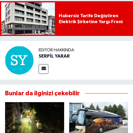
Habersiz Tarife Değiştiren
Elektrik Şirketine Yargı Freni
EDITÖR HAKKINDA
SERPİL YARAR
Bunlar da ilginizi çekebilir