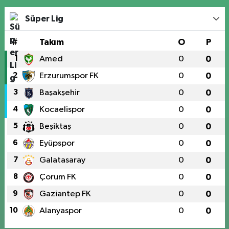
Süper Lig
#
Takım
O
P
1
Amed
0
0
2
Erzurumspor FK
0
0
3
Başakşehir
0
0
4
Kocaelispor
0
0
5
Beşiktaş
0
0
6
Eyüpspor
0
0
7
Galatasaray
0
0
8
Çorum FK
0
0
9
Gaziantep FK
0
0
10
Alanyaspor
0
0