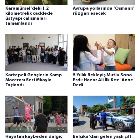
Karamürsel'deki 1,2
Avrupa yollarında 'Osmanlı'
kilometrelik caddede
rüzgarı esecek
üstyapı çalışmaları
tamamlandı
Kartepeli Gençlerin Kamp
5 Yıllık Bekleyiş Mutlu Sona
Macerası Sertifikayla
Erdi: Hazar Ali İlk Kez 'Anne'
Taçlandı
Dedi
Hayatını kaybeden dalgıç
Belçika'dan gelen yaşlı çift