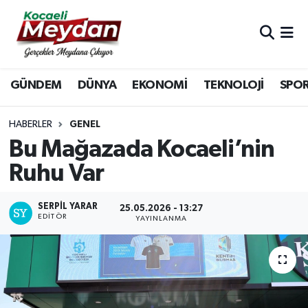
Nöbetçi Eczaneler
GÜNDEM
DÜNYA
EKONOMİ
TEKNOLOJİ
SPO
Hava Durumu
Trafik Durumu
HABERLER
GENEL
Bu Mağazada Kocaeli’nin
Süper Lig Puan Durumu ve Fikstür
Ruhu Var
Tüm Manşetler
SERPİL YARAR
25.05.2026 - 13:27
EDITÖR
YAYINLANMA
Son Dakika Haberleri
Haber Arşivi