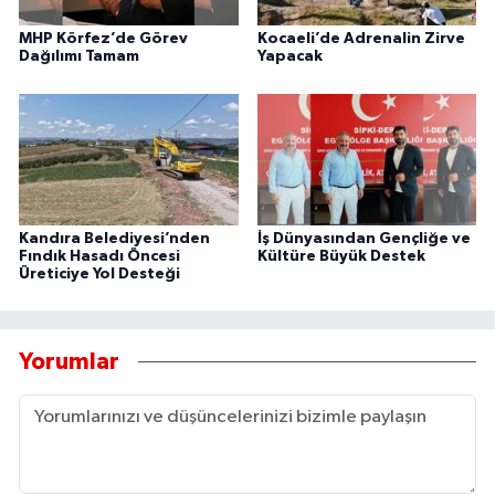
MHP Körfez’de Görev
Kocaeli’de Adrenalin Zirve
Dağılımı Tamam
Yapacak
Kandıra Belediyesi’nden
İş Dünyasından Gençliğe ve
Fındık Hasadı Öncesi
Kültüre Büyük Destek
Üreticiye Yol Desteği
Yorumlar