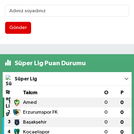
Gönder
Süper Lig Puan Durumu
Süper Lig
#
Takım
O
P
1
Amed
0
0
2
Erzurumspor FK
0
0
3
Başakşehir
0
0
4
Kocaelispor
0
0