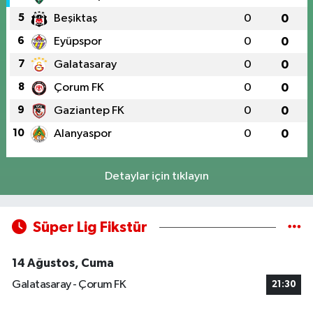
5
Beşiktaş
0
0
6
Eyüpspor
0
0
7
Galatasaray
0
0
8
Çorum FK
0
0
9
Gaziantep FK
0
0
10
Alanyaspor
0
0
Detaylar için tıklayın
Süper Lig Fikstür
14 Ağustos, Cuma
Galatasaray - Çorum FK
21:30