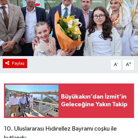
Paylaş
-
+
A
A
Büyükakın’dan İzmit’in
Geleceğine Yakın Takip
10. Uluslararası Hıdırellez Bayramı coşku ile