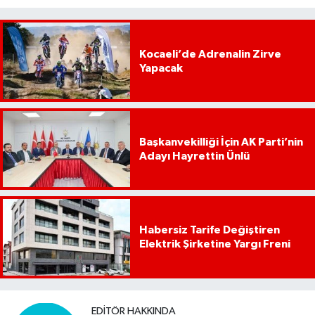
Kocaeli’de Adrenalin Zirve
Yapacak
Başkanvekilliği İçin AK Parti’nin
Adayı Hayrettin Ünlü
Habersiz Tarife Değiştiren
Elektrik Şirketine Yargı Freni
EDITÖR HAKKINDA