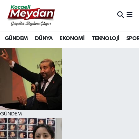
Nöbetçi Eczaneler
GÜNDEM
DÜNYA
EKONOMİ
TEKNOLOJİ
SPO
Hava Durumu
Trafik Durumu
Süper Lig Puan Durumu ve Fikstür
Tüm Manşetler
Son Dakika Haberleri
GÜNDEM
Haber Arşivi