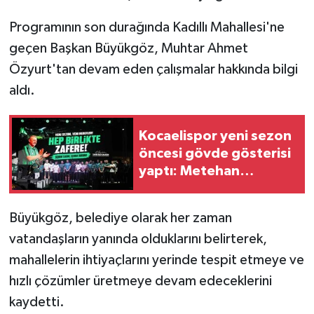
Programının son durağında Kadıllı Mahallesi'ne
geçen Başkan Büyükgöz, Muhtar Ahmet
Özyurt'tan devam eden çalışmalar hakkında bilgi
aldı.
Kocaelispor yeni sezon
öncesi gövde gösterisi
yaptı: Metehan
tanıtıldı, taraftar
Buray'la coştu
Büyükgöz, belediye olarak her zaman
vatandaşların yanında olduklarını belirterek,
mahallelerin ihtiyaçlarını yerinde tespit etmeye ve
hızlı çözümler üretmeye devam edeceklerini
kaydetti.