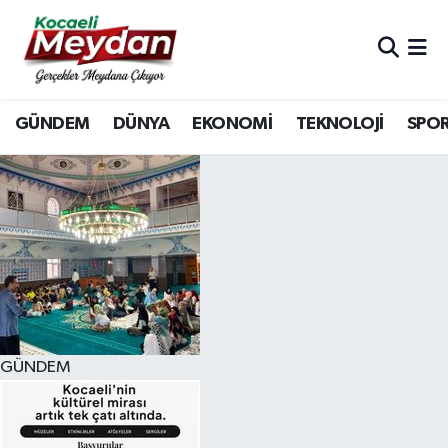
Nöbetçi Eczaneler
GÜNDEM
DÜNYA
EKONOMİ
TEKNOLOJİ
SPO
Hava Durumu
Trafik Durumu
Süper Lig Puan Durumu ve Fikstür
Tüm Manşetler
Son Dakika Haberleri
GÜNDEM
Haber Arşivi