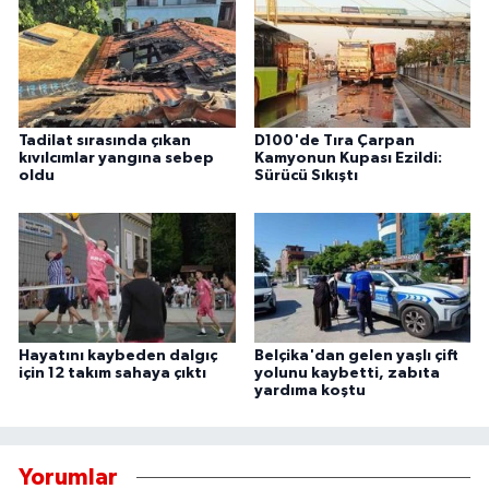
Tadilat sırasında çıkan
D100'de Tıra Çarpan
kıvılcımlar yangına sebep
Kamyonun Kupası Ezildi:
oldu
Sürücü Sıkıştı
Hayatını kaybeden dalgıç
Belçika'dan gelen yaşlı çift
için 12 takım sahaya çıktı
yolunu kaybetti, zabıta
yardıma koştu
Yorumlar