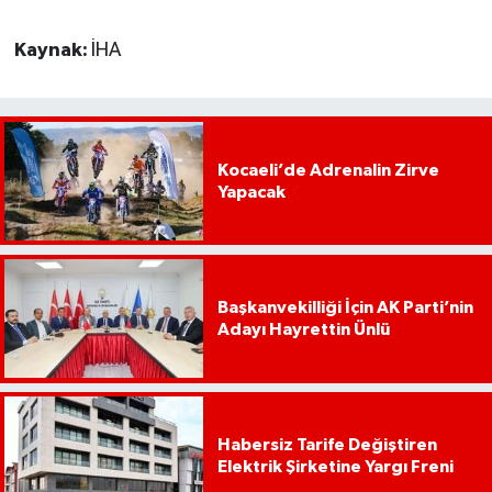
Kaynak:
İHA
Kocaeli’de Adrenalin Zirve
Yapacak
Başkanvekilliği İçin AK Parti’nin
Adayı Hayrettin Ünlü
Habersiz Tarife Değiştiren
Elektrik Şirketine Yargı Freni