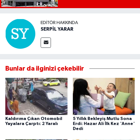
EDITÖR HAKKINDA
SERPİL YARAR
Bunlar da ilginizi çekebilir
Kaldırıma Çıkan Otomobil
5 Yıllık Bekleyiş Mutlu Sona
Yayalara Çarptı: 2 Yaralı
Erdi: Hazar Ali İlk Kez 'Anne'
Dedi