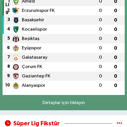
1
Amed
0
0
2
Erzurumspor FK
0
0
3
Başakşehir
0
0
4
Kocaelispor
0
0
5
Beşiktaş
0
0
6
Eyüpspor
0
0
7
Galatasaray
0
0
8
Çorum FK
0
0
9
Gaziantep FK
0
0
10
Alanyaspor
0
0
Detaylar için tıklayın
Süper Lig Fikstür