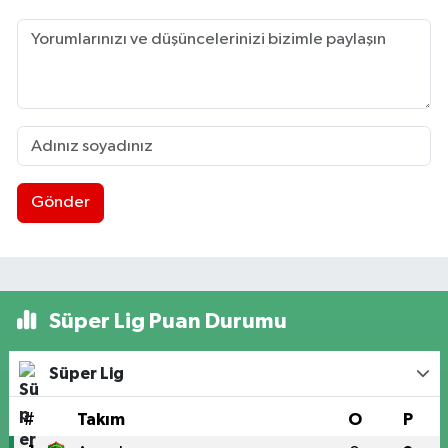
Gönder
Süper Lig Puan Durumu
Süper Lig
#
Takım
O
P