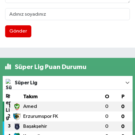
Gönder
Süper Lig Puan Durumu
Süper Lig
#
Takım
O
P
1
Amed
0
0
2
Erzurumspor FK
0
0
3
Başakşehir
0
0