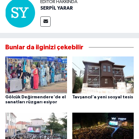
EDITÖR HAKKINDA
SERPİL YARAR
Bunlar da ilginizi çekebilir
Gölcük Değirmendere'de el
Tavşancıl'a yeni sosyal tesis
sanatları rüzgarı esiyor