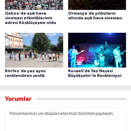
Gebze'de açık hava
Ormanya'da yıldızların
sineması etkinliklerinin
altında açık hava sineması
adresi Köşklüçeşme oldu
Körfez'de yaz ayını
Kocaeli’de Yaz Neşesi
renklendiren şenlik
Büyükşehir’le Renkleniyor
Yorumlar