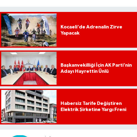
Kocaeli’de Adrenalin Zirve
Yapacak
Başkanvekilliği İçin AK Parti’nin
Adayı Hayrettin Ünlü
Habersiz Tarife Değiştiren
Elektrik Şirketine Yargı Freni