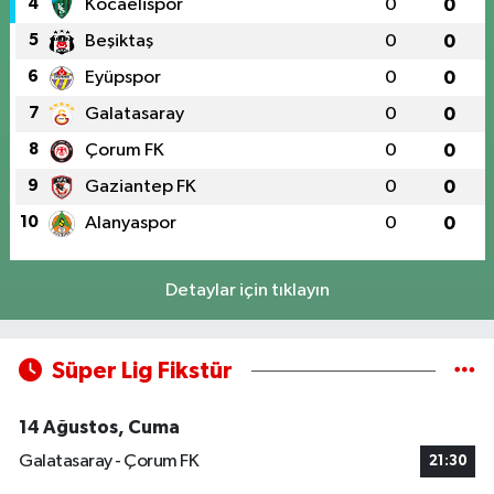
4
Kocaelispor
0
0
5
Beşiktaş
0
0
6
Eyüpspor
0
0
7
Galatasaray
0
0
8
Çorum FK
0
0
9
Gaziantep FK
0
0
10
Alanyaspor
0
0
Detaylar için tıklayın
Süper Lig Fikstür
14 Ağustos, Cuma
Galatasaray - Çorum FK
21:30