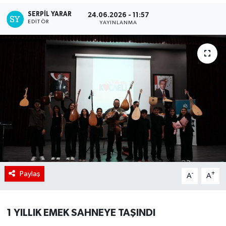
SERPİL YARAR
24.06.2026 - 11:57
EDITÖR
YAYINLANMA
Paylaş
-
+
A
A
1 YILLIK EMEK SAHNEYE TAŞINDI