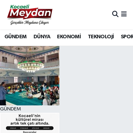
Nöbetçi Eczaneler
GÜNDEM
DÜNYA
EKONOMİ
TEKNOLOJİ
SPO
Hava Durumu
Trafik Durumu
Süper Lig Puan Durumu ve Fikstür
Tüm Manşetler
Son Dakika Haberleri
GÜNDEM
Haber Arşivi