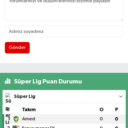
Gönder
Süper Lig Puan Durumu
Süper Lig
#
Takım
O
P
1
Amed
0
0