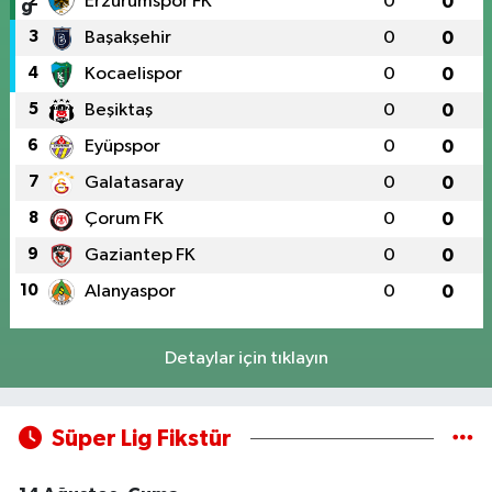
2
Erzurumspor FK
0
0
3
Başakşehir
0
0
4
Kocaelispor
0
0
5
Beşiktaş
0
0
6
Eyüpspor
0
0
7
Galatasaray
0
0
8
Çorum FK
0
0
9
Gaziantep FK
0
0
10
Alanyaspor
0
0
Detaylar için tıklayın
Süper Lig Fikstür