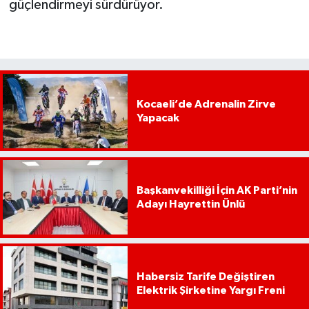
güçlendirmeyi sürdürüyor.
Kocaeli’de Adrenalin Zirve
Yapacak
Başkanvekilliği İçin AK Parti’nin
Adayı Hayrettin Ünlü
Habersiz Tarife Değiştiren
Elektrik Şirketine Yargı Freni