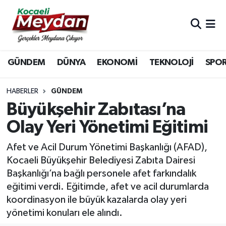
Nöbetçi Eczaneler
GÜNDEM
DÜNYA
EKONOMİ
TEKNOLOJİ
SPO
Hava Durumu
Trafik Durumu
HABERLER
GÜNDEM
Büyükşehir Zabıtası’na
Süper Lig Puan Durumu ve Fikstür
Olay Yeri Yönetimi Eğitimi
Tüm Manşetler
Afet ve Acil Durum Yönetimi Başkanlığı (AFAD),
Kocaeli Büyükşehir Belediyesi Zabıta Dairesi
Son Dakika Haberleri
Başkanlığı’na bağlı personele afet farkındalık
eğitimi verdi. Eğitimde, afet ve acil durumlarda
Haber Arşivi
koordinasyon ile büyük kazalarda olay yeri
yönetimi konuları ele alındı.