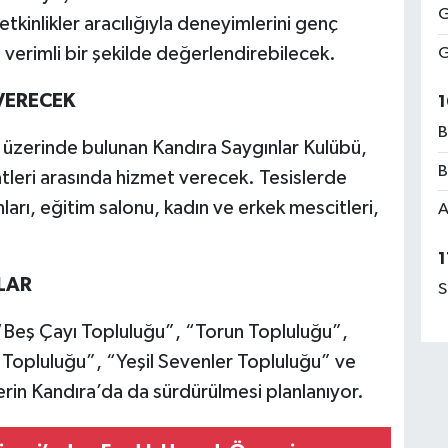
G
etkinlikler aracılığıyla deneyimlerini genç
 verimli bir şekilde değerlendirebilecek.
G
VERECEK
1
B
 üzerinde bulunan Kandıra Saygınlar Kulübü,
B
tleri arasında hizmet verecek. Tesislerde
ları, eğitim salonu, kadın ve erkek mescitleri,
A
.
1
LAR
S
 “Beş Çayı Topluluğu”, “Torun Topluluğu”,
 Topluluğu”, “Yeşil Sevenler Topluluğu” ve
lerin Kandıra’da da sürdürülmesi planlanıyor.