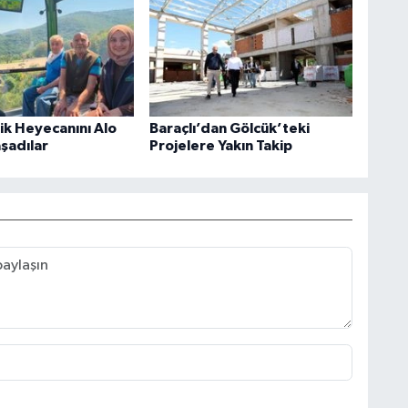
rik Heyecanını Alo
Baraçlı’dan Gölcük’teki
aşadılar
Projelere Yakın Takip