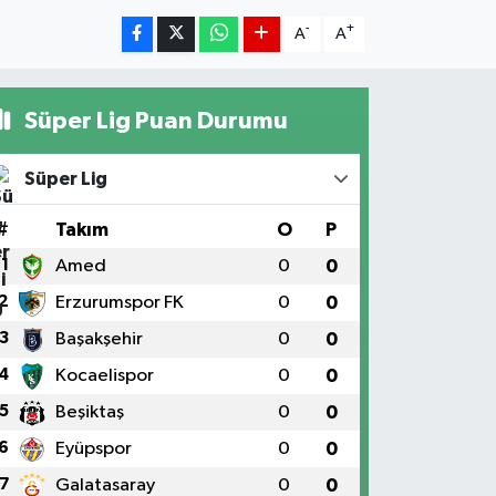
-
+
A
A
Süper Lig Puan Durumu
Süper Lig
#
Takım
O
P
1
Amed
0
0
2
Erzurumspor FK
0
0
3
Başakşehir
0
0
4
Kocaelispor
0
0
5
Beşiktaş
0
0
6
Eyüpspor
0
0
7
Galatasaray
0
0