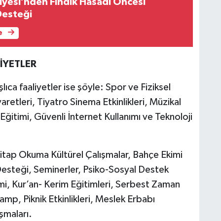
iyesi’nden Fındık Hasadı Öncesi
Desteği
e
İYETLER
ıca faaliyetler ise şöyle: Spor ve Fiziksel
yaretleri, Tiyatro Sinema Etkinlikleri, Müzikal
 Eğitimi, Güvenli İnternet Kullanımı ve Teknoloji
 Kitap Okuma Kültürel Çalışmalar, Bahçe Ekimi
Desteği, Seminerler, Psiko-Sosyal Destek
timi, Kur’an- Kerim Eğitimleri, Serbest Zaman
Kamp, Piknik Etkinlikleri, Meslek Erbabı
ışmaları.