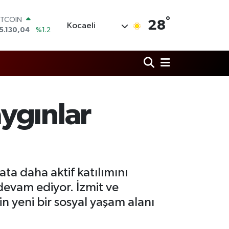
ITCOIN
5.130,04
%1.2
°
OLAR
28
Kocaeli
7,7106
%0.17
URO
5,1652
%0.27
TERLİN
4,4046
%0.35
RAM ALTIN
618.49
%2.12
İST100
ygınlar
3.773
%-19
ta daha aktif katılımını
evam ediyor. İzmit ve
n yeni bir sosyal yaşam alanı