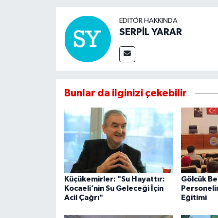
EDITÖR HAKKINDA
SERPİL YARAR
Bunlar da ilginizi çekebilir
Küçükemirler: "Su Hayattır:
Gölcük Be
Kocaeli’nin Su Geleceği İçin
Personeli
Acil Çağrı"
Eğitimi