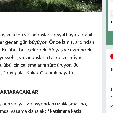
1
aş ve üzeri vatandaşları sosyal hayata dahil
 her geçen gün büyüyor. Önce İzmit, ardından
r Kulübü, bu ilçelerdeki 65 yaş ve üzerindeki
yükşehir, vatandaşların talebi ve ihtiyacı
lübü için çalışmalarını sürdürüyor. Bu
1
, “Saygınlar Kulübü” olarak hayata
G
1
A AKTARACAKLAR
K
şların sosyal izolasyondan uzaklaşmasına,
K
umsal yaşama daha aktif katılımına katkı