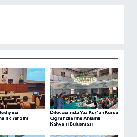
lediyesi
Dilovası'nda Yaz Kur'an Kursu
ne İlk Yardım
Öğrencilerine Anlamlı
Kahvaltı Buluşması