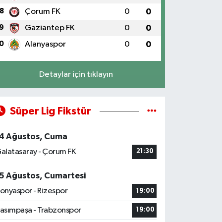
8
Çorum FK
0
0
9
Gaziantep FK
0
0
0
Alanyaspor
0
0
Detaylar için tıklayın
Süper Lig Fikstür
4 Ağustos, Cuma
alatasaray - Çorum FK
21:30
5 Ağustos, Cumartesi
onyaspor - Rizespor
19:00
asımpaşa - Trabzonspor
19:00