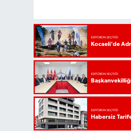
EDITÖRÜN SEÇTIĞI
Kocaeli’de Adr
EDITÖRÜN SEÇTIĞI
Başkanvekilliği
EDITÖRÜN SEÇTIĞI
Habersiz Tarife