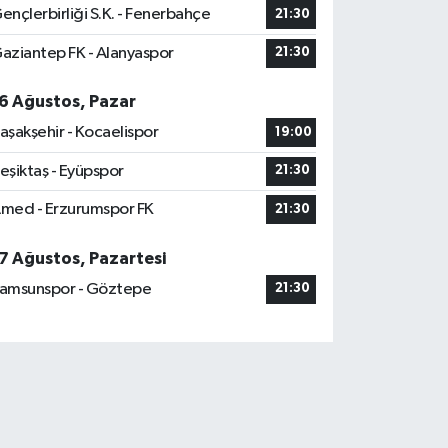
ençlerbirliği S.K. - Fenerbahçe
21:30
aziantep FK - Alanyaspor
21:30
6 Ağustos, Pazar
aşakşehir - Kocaelispor
19:00
eşiktaş - Eyüpspor
21:30
med - Erzurumspor FK
21:30
7 Ağustos, Pazartesi
amsunspor - Göztepe
21:30