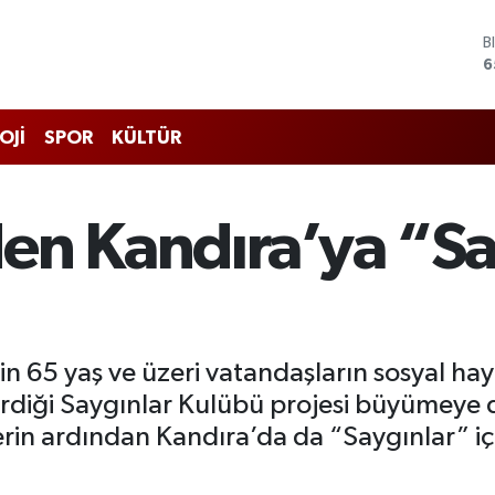
B
6
D
4
E
5
S
OJİ
SPOR
KÜLTÜR
6
G
6
B
en Kandıra’ya “Sa
1
in 65 yaş ve üzeri vatandaşların sosyal haya
rdiği Saygınlar Kulübü projesi büyümeye d
in ardından Kandıra’da da “Saygınlar” içi