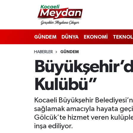
Nöbetçi Eczaneler
GÜNDEM
DÜNYA
EKONOMİ
TEKNOL
Hava Durumu
HABERLER
GÜNDEM
Trafik Durumu
Büyükşehir’d
Süper Lig Puan Durumu ve Fikstür
Kulübü”
Tüm Manşetler
Son Dakika Haberleri
Kocaeli Büyükşehir Belediyesi’n
sağlamak amacıyla hayata geçi
Haber Arşivi
Gölcük’te hizmet veren kulüpler
inşa ediliyor.