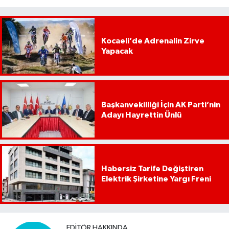
Kocaeli’de Adrenalin Zirve
Yapacak
Başkanvekilliği İçin AK Parti’nin
Adayı Hayrettin Ünlü
Habersiz Tarife Değiştiren
Elektrik Şirketine Yargı Freni
EDITÖR HAKKINDA