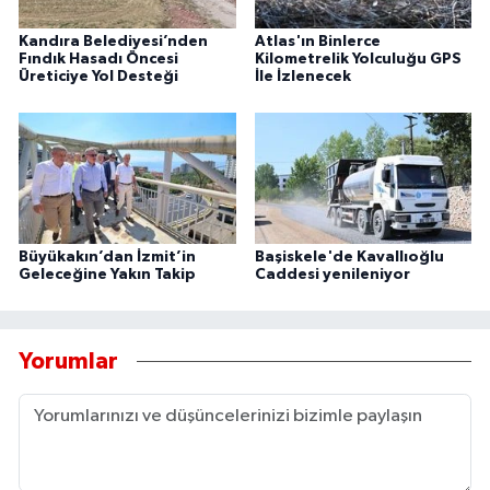
Kandıra Belediyesi’nden
Atlas'ın Binlerce
Fındık Hasadı Öncesi
Kilometrelik Yolculuğu GPS
Üreticiye Yol Desteği
İle İzlenecek
Büyükakın’dan İzmit’in
Başiskele'de Kavallıoğlu
Geleceğine Yakın Takip
Caddesi yenileniyor
Yorumlar