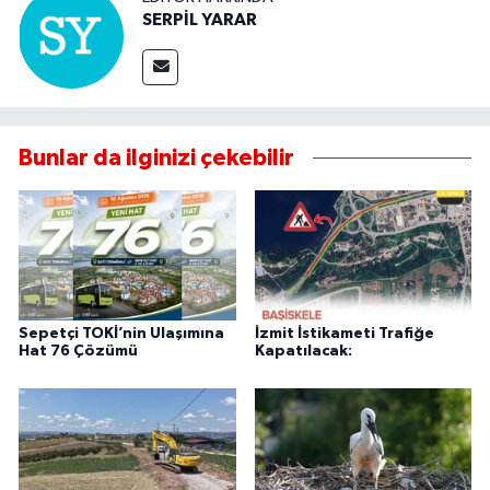
SERPİL YARAR
Bunlar da ilginizi çekebilir
Sepetçi TOKİ’nin Ulaşımına
İzmit İstikameti Trafiğe
Hat 76 Çözümü
Kapatılacak: