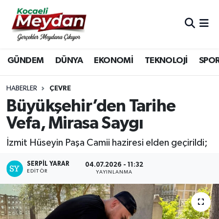
Nöbetçi Eczaneler
GÜNDEM
DÜNYA
EKONOMİ
TEKNOLOJİ
SPO
Hava Durumu
Trafik Durumu
HABERLER
ÇEVRE
Büyükşehir’den Tarihe
Süper Lig Puan Durumu ve Fikstür
Vefa, Mirasa Saygı
Tüm Manşetler
İzmit Hüseyin Paşa Camii haziresi elden geçirildi;
Son Dakika Haberleri
SERPİL YARAR
04.07.2026 - 11:32
EDITÖR
YAYINLANMA
Haber Arşivi