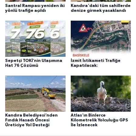
Santral Rampası yeniden iki
Kandıra'daki tüm sahillerde
yönlü trafiğe açıldı
denize girmek yasaklandı
Sepetçi TOKİ’nin Ulaşımına
İzmit İstikameti Trafiğe
Hat 76 Çözümü
Kapatılacak:
Kandıra Belediyesi’nden
Atlas'ın Binlerce
Fındık Hasadı Öncesi
Kilometrelik Yolculuğu GPS
Üreticiye Yol Desteği
İle İzlenecek