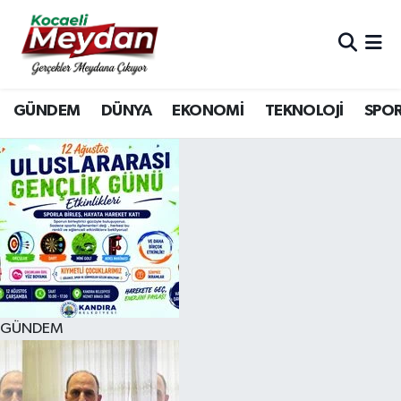
Nöbetçi Eczaneler
GÜNDEM
DÜNYA
EKONOMİ
TEKNOLOJİ
SPO
Hava Durumu
Trafik Durumu
Süper Lig Puan Durumu ve Fikstür
Tüm Manşetler
Son Dakika Haberleri
GÜNDEM
Haber Arşivi