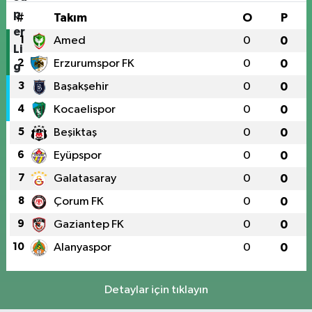
#
Takım
O
P
1
Amed
0
0
2
Erzurumspor FK
0
0
3
Başakşehir
0
0
4
Kocaelispor
0
0
5
Beşiktaş
0
0
6
Eyüpspor
0
0
7
Galatasaray
0
0
8
Çorum FK
0
0
9
Gaziantep FK
0
0
10
Alanyaspor
0
0
Detaylar için tıklayın