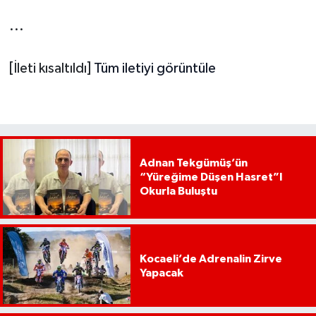
...
[İleti kısaltıldı]
Tüm iletiyi görüntüle
Adnan Tekgümüş’ün
“Yüreğime Düşen Hasret”I
Okurla Buluştu
Kocaeli’de Adrenalin Zirve
Yapacak