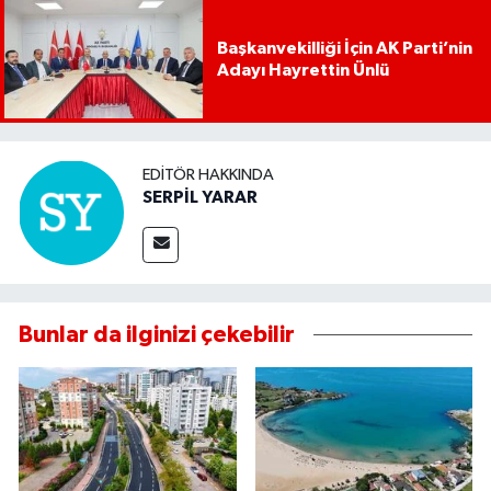
Başkanvekilliği İçin AK Parti’nin
Adayı Hayrettin Ünlü
EDITÖR HAKKINDA
SERPİL YARAR
Bunlar da ilginizi çekebilir