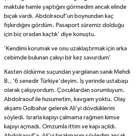
maktule hamle yaptığını görmedim ancak elinde
bıçak vardı. Abdolraouf'un boynundan kaç
fışkırdığını gördüm. Pasaport süremiz dolduğu
için biz oradan kaçtık' diye konuştu.
'Kendimi korumak ve onu uzaklaştırmak için arka
cebimde bulunan çakıyı bir kez savurdum'
Kasten öldürme suçundan yargılanan sanık Mehdi
B., '6 senedir Türkiye'deyim. İş yerinde ustabaşı
olarak çalışıyordum. Çocuklardan sorumluyum.
Abdolraouf ile husumetim, kavgam yoktu. Olay
akşamı Golbahar gelerek Ali'yi dövdüklerini
söyledi. Israrla kapıyı çalmama rağmen kimse
kapıyı açmadı. Omzumla ittim ve kapı açıldı.
Abdolraouf'a, Ali'yi bırakmasını söyledim ancak