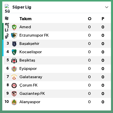
Süper Lig
#
Takım
O
P
1
Amed
0
0
2
Erzurumspor FK
0
0
3
Başakşehir
0
0
4
Kocaelispor
0
0
5
Beşiktaş
0
0
6
Eyüpspor
0
0
7
Galatasaray
0
0
8
Çorum FK
0
0
9
Gaziantep FK
0
0
10
Alanyaspor
0
0