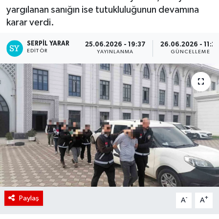
yargılanan sanığın ise tutukluluğunun devamına
karar verdi.
SERPİL YARAR
25.06.2026 - 19:37
26.06.2026 - 11:2
EDITÖR
YAYINLANMA
GÜNCELLEME
Paylaş
-
+
A
A