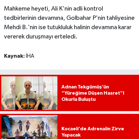
Mahkeme heyeti, Ali K'nin adli kontrol
tedbirlerinin devamına, Golbahar P'nin tahliyesine
Mehdi B.'nin ise tutukluluk halinin devamına karar
vererek duruşmayı erteledi.
Kaynak:
İHA
Adnan Tekgümüş’ün
“Yüreğime Düşen Hasret”I
Okurla Buluştu
Kocaeli’de Adrenalin Zirve
Yapacak