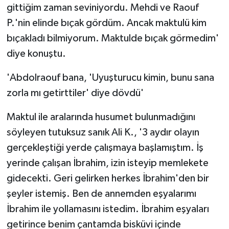
gittiğim zaman seviniyordu. Mehdi ve Raouf
P.'nin elinde bıçak gördüm. Ancak maktulü kim
bıçakladı bilmiyorum. Maktulde bıçak görmedim'
diye konuştu.
'Abdolraouf bana, 'Uyuşturucu kimin, bunu sana
zorla mı getirttiler' diye dövdü'
Maktul ile aralarında husumet bulunmadığını
söyleyen tutuksuz sanık Ali K., '3 aydır olayın
gerçekleştiği yerde çalışmaya başlamıştım. İş
yerinde çalışan İbrahim, izin isteyip memlekete
gidecekti. Geri gelirken herkes İbrahim'den bir
şeyler istemiş. Ben de annemden eşyalarımı
İbrahim ile yollamasını istedim. İbrahim eşyaları
getirince benim çantamda bisküvi içinde