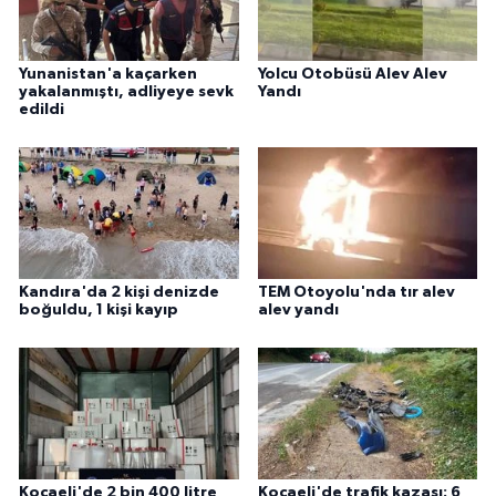
Yunanistan'a kaçarken
Yolcu Otobüsü Alev Alev
yakalanmıştı, adliyeye sevk
Yandı
edildi
Kandıra'da 2 kişi denizde
TEM Otoyolu'nda tır alev
boğuldu, 1 kişi kayıp
alev yandı
Kocaeli'de 2 bin 400 litre
Kocaeli'de trafik kazası: 6