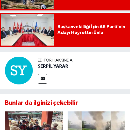
Başkanvekilliği İçin AK Parti’nin
Adayı Hayrettin Ünlü
EDITÖR HAKKINDA
SERPİL YARAR
Bunlar da ilginizi çekebilir