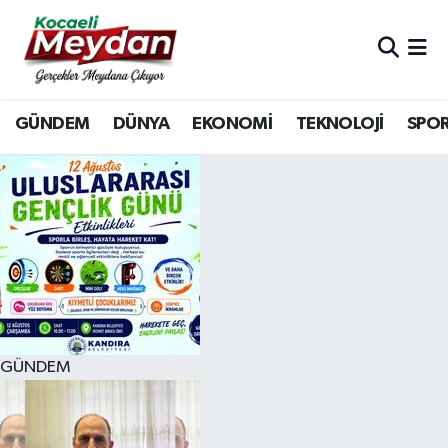
Nöbetçi Eczaneler
GÜNDEM
DÜNYA
EKONOMİ
TEKNOLOJİ
SPO
Hava Durumu
Trafik Durumu
Süper Lig Puan Durumu ve Fikstür
Tüm Manşetler
Son Dakika Haberleri
GÜNDEM
Haber Arşivi