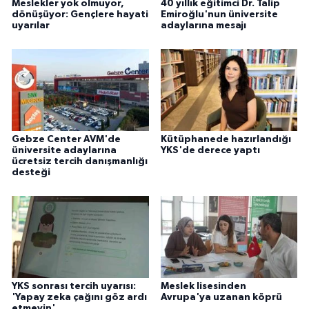
Meslekler yok olmuyor,
40 yıllık eğitimci Dr. Talip
dönüşüyor: Gençlere hayati
Emiroğlu'nun üniversite
uyarılar
adaylarına mesajı
Gebze Center AVM'de
Kütüphanede hazırlandığı
üniversite adaylarına
YKS'de derece yaptı
ücretsiz tercih danışmanlığı
desteği
YKS sonrası tercih uyarısı:
Meslek lisesinden
'Yapay zeka çağını göz ardı
Avrupa'ya uzanan köprü
etmeyin'