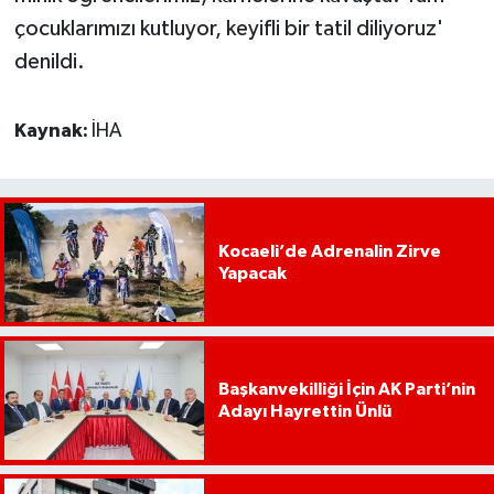
çocuklarımızı kutluyor, keyifli bir tatil diliyoruz'
denildi.
Kaynak:
İHA
Kocaeli’de Adrenalin Zirve
Yapacak
Başkanvekilliği İçin AK Parti’nin
Adayı Hayrettin Ünlü