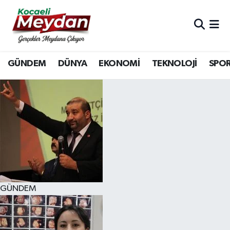
Nöbetçi Eczaneler
GÜNDEM
DÜNYA
EKONOMİ
TEKNOLOJİ
SPO
Hava Durumu
Trafik Durumu
Süper Lig Puan Durumu ve Fikstür
Tüm Manşetler
Son Dakika Haberleri
GÜNDEM
Haber Arşivi