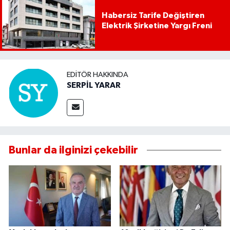
Habersiz Tarife Değiştiren
Elektrik Şirketine Yargı Freni
EDITÖR HAKKINDA
SERPİL YARAR
Bunlar da ilginizi çekebilir