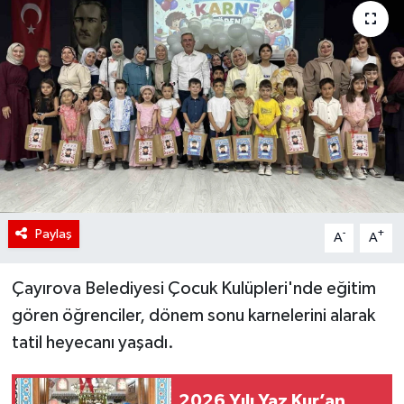
Paylaş
-
+
A
A
Çayırova Belediyesi Çocuk Kulüpleri'nde eğitim
gören öğrenciler, dönem sonu karnelerini alarak
tatil heyecanı yaşadı.
2026 Yılı Yaz Kur’an