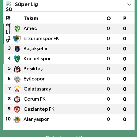
Süper Lig
#
Takım
O
P
1
Amed
0
0
2
Erzurumspor FK
0
0
3
Başakşehir
0
0
4
Kocaelispor
0
0
5
Beşiktaş
0
0
6
Eyüpspor
0
0
7
Galatasaray
0
0
8
Çorum FK
0
0
9
Gaziantep FK
0
0
10
Alanyaspor
0
0