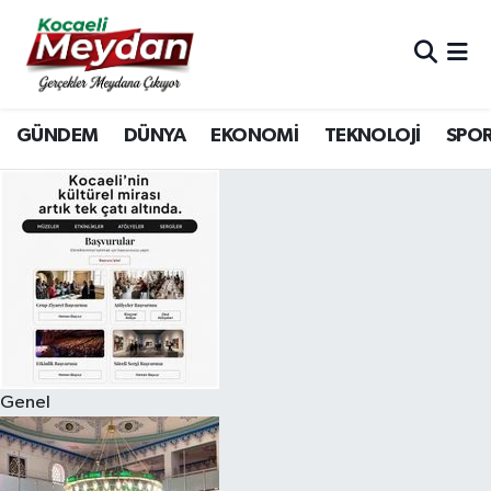
Nöbetçi Eczaneler
GÜNDEM
DÜNYA
EKONOMİ
TEKNOLOJİ
SPO
Hava Durumu
Trafik Durumu
Süper Lig Puan Durumu ve Fikstür
Tüm Manşetler
Son Dakika Haberleri
Genel
Haber Arşivi