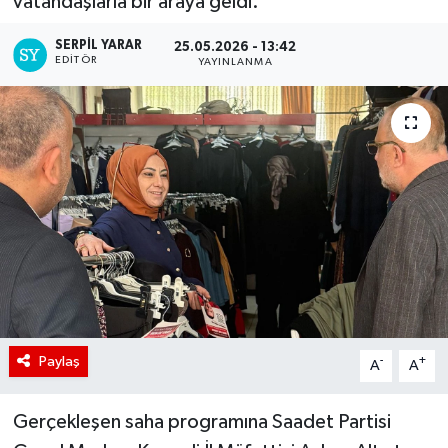
vatandaşlarla bir araya geldi.
SERPİL YARAR
25.05.2026 - 13:42
EDITÖR
YAYINLANMA
Paylaş
-
+
A
A
Gerçekleşen saha programına Saadet Partisi