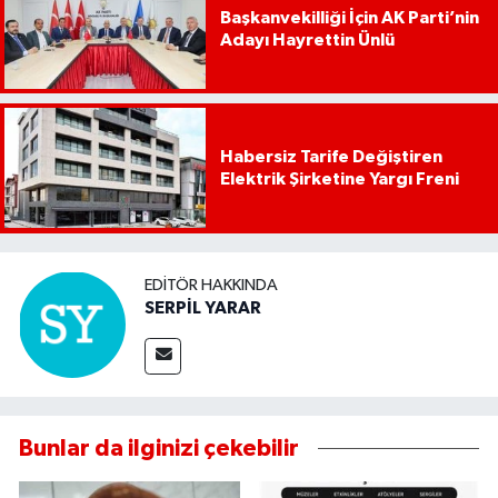
Başkanvekilliği İçin AK Parti’nin
Adayı Hayrettin Ünlü
Habersiz Tarife Değiştiren
Elektrik Şirketine Yargı Freni
EDITÖR HAKKINDA
SERPİL YARAR
Bunlar da ilginizi çekebilir