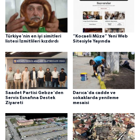
Türkiye'nin en iyi simitleri
“Kocaeli Müze” Yeni Web
listesi İzmitlileri kızdırdı
Sitesiyle Yayında
Saadet Partisi Gebze'den
Darıca'da cadde ve
Servis Esnafına Destek
sokaklarda yenileme
Ziyareti
mesaisi