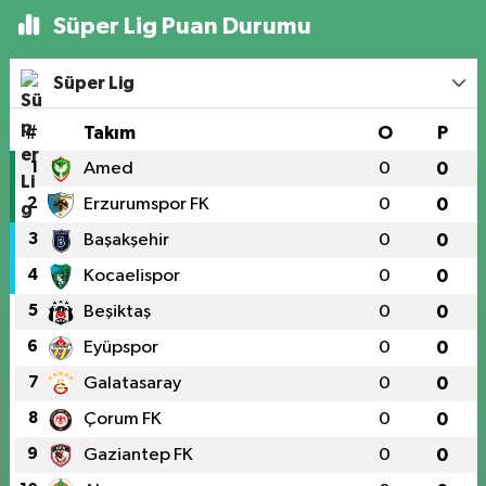
Süper Lig Puan Durumu
Süper Lig
#
Takım
O
P
1
Amed
0
0
2
Erzurumspor FK
0
0
3
Başakşehir
0
0
4
Kocaelispor
0
0
5
Beşiktaş
0
0
6
Eyüpspor
0
0
7
Galatasaray
0
0
8
Çorum FK
0
0
9
Gaziantep FK
0
0