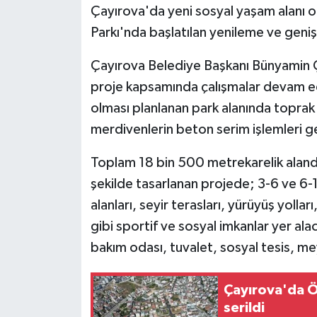
Çayırova'da yeni sosyal yaşam alanı 
Parkı'nda başlatılan yenileme ve geni
Çayırova Belediye Başkanı Bünyamin Ç
proje kapsamında çalışmalar devam ediy
olması planlanan park alanında toprak 
merdivenlerin beton serim işlemleri ge
Toplam 18 bin 500 metrekarelik aland
şekilde tasarlanan projede; 3-6 ve 6-1
alanları, seyir terasları, yürüyüş yollar
gibi sportif ve sosyal imkanlar yer a
bakım odası, tuvalet, sosyal tesis, 
Çayırova'da Ö
serildi