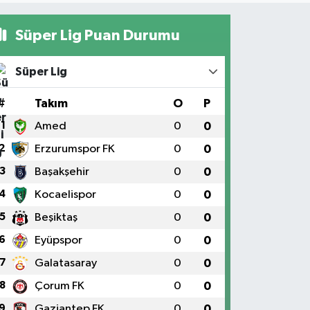
Süper Lig Puan Durumu
Süper Lig
#
Takım
O
P
1
Amed
0
0
2
Erzurumspor FK
0
0
3
Başakşehir
0
0
4
Kocaelispor
0
0
5
Beşiktaş
0
0
6
Eyüpspor
0
0
7
Galatasaray
0
0
8
Çorum FK
0
0
9
Gaziantep FK
0
0