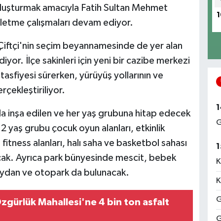
oluşturmak amacıyla Fatih Sultan Mehmet
1
şletme çalışmaları devam ediyor.
iftçi'nin seçim beyannamesinde de yer alan
or. İlçe sakinleri için yeni bir cazibe merkezi
tasfiyesi sürerken, yürüyüş yollarının ve
rçekleştiriliyor.
1
a inşa edilen ve her yaş grubuna hitap edecek
G
2 yaş grubu çocuk oyun alanları, etkinlik
ı, fitness alanları, halı saha ve basketbol sahası
1
lacak. Ayrıca park bünyesinde mescit, bebek
K
meydan ve otopark da bulunacak.
K
G
zgürlük Mahallesi'ne 4 bin ton asfalt
G