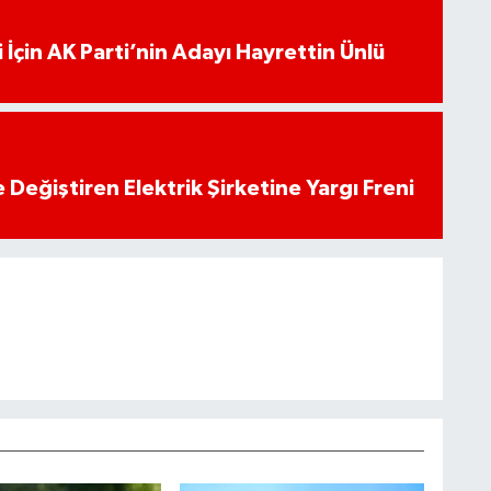
 İçin AK Parti’nin Adayı Hayrettin Ünlü
 Değiştiren Elektrik Şirketine Yargı Freni