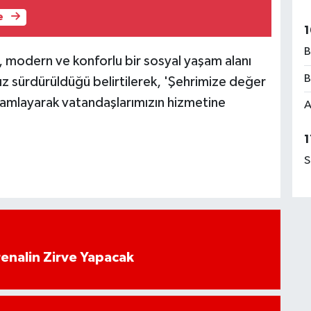
e
1
B
l, modern ve konforlu bir sosyal yaşam alanı
B
sız sürdürüldüğü belirtilerek, 'Şehrimize değer
mamlayarak vatandaşlarımızın hizmetine
A
1
S
enalin Zirve Yapacak