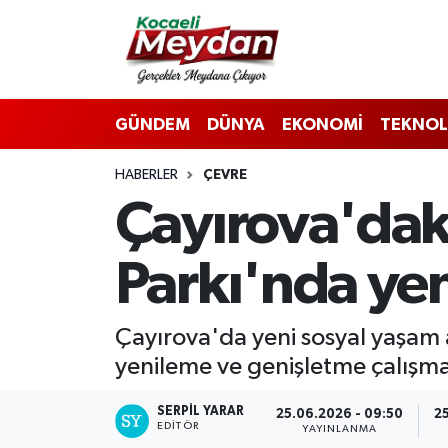
Nöbetçi Eczaneler
GÜNDEM
DÜNYA
EKONOMİ
TEKNOL
Hava Durumu
HABERLER
ÇEVRE
Trafik Durumu
Çayırova'dak
Süper Lig Puan Durumu ve Fikstür
Parkı'nda yen
Tüm Manşetler
Son Dakika Haberleri
Çayırova'da yeni sosyal yaşam 
yenileme ve genişletme çalışma
Haber Arşivi
SERPİL YARAR
25.06.2026 - 09:50
2
EDITÖR
YAYINLANMA