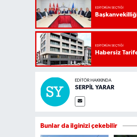
EDITÖRÜN SEÇTIĞI
Başkanvekilliği
EDITÖRÜN SEÇTIĞI
Habersiz Tarife
EDITÖR HAKKINDA
SERPİL YARAR
Bunlar da ilginizi çekebilir