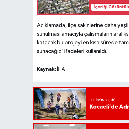
İçeriği Görüntül
Açıklamada, ilçe sakinlerine daha yeşi
sunulması amacıyla çalışmaların aralık
katacak bu projeyi en kısa sürede ta
sunacağız' ifadeleri kullanıldı.
Kaynak:
İHA
EDITÖRÜN SEÇTIĞI
Kocaeli’de Adr