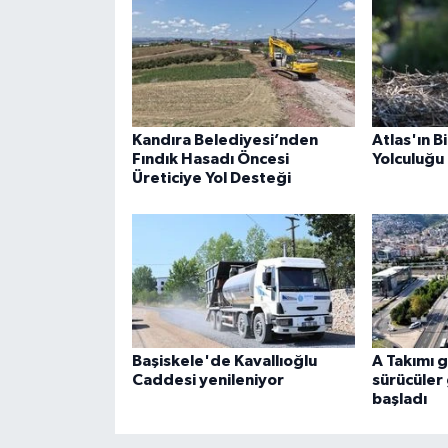
Kandıra Belediyesi’nden
Atlas'ın B
Fındık Hasadı Öncesi
Yolculuğu 
Üreticiye Yol Desteği
Başiskele'de Kavallıoğlu
A Takımı g
Caddesi yenileniyor
sürücüler
başladı