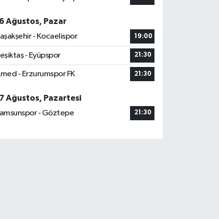
6 Ağustos, Pazar
aşakşehir - Kocaelispor
19:00
eşiktaş - Eyüpspor
21:30
med - Erzurumspor FK
21:30
7 Ağustos, Pazartesi
amsunspor - Göztepe
21:30