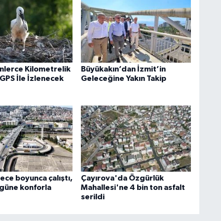
inlerce Kilometrelik
Büyükakın’dan İzmit’in
GPS İle İzlenecek
Geleceğine Yakın Takip
ece boyunca çalıştı,
Çayırova'da Özgürlük
 güne konforla
Mahallesi'ne 4 bin ton asfalt
serildi