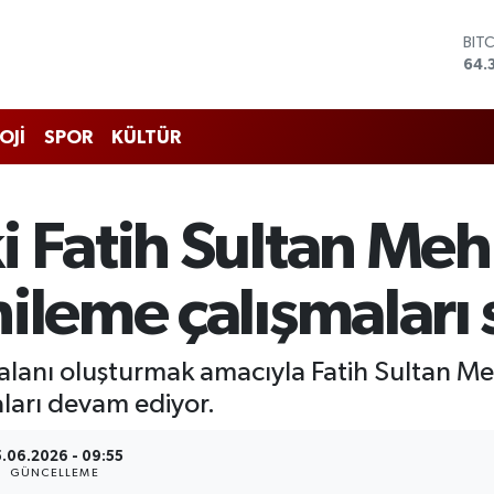
BIT
64.
DO
47,
EU
55,
OJİ
SPOR
KÜLTÜR
STE
64,
GRA
661
i Fatih Sultan Me
BİS
13.
ileme çalışmaları
alanı oluşturmak amacıyla Fatih Sultan Me
ları devam ediyor.
5.06.2026 - 09:55
GÜNCELLEME