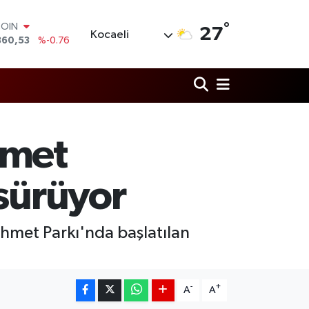
COIN
360,53
%-0.76
°
27
Kocaeli
LAR
7069
%0.17
RO
0265
%0.01
RLİN
1897
%0.02
M ALTIN
8.49
%2.12
hmet
T100
887
%64
 sürüyor
hmet Parkı'nda başlatılan
-
+
A
A