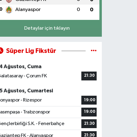
0
Alanyaspor
0
0
Detaylar için tıklayın
Süper Lig Fikstür
4 Ağustos, Cuma
alatasaray - Çorum FK
21:30
5 Ağustos, Cumartesi
onyaspor - Rizespor
19:00
asımpaşa - Trabzonspor
19:00
ençlerbirliği S.K. - Fenerbahçe
21:30
aziantep FK - Alanyaspor
21:30