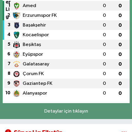
1
Amed
0
0
2
Erzurumspor FK
0
0
3
Başakşehir
0
0
4
Kocaelispor
0
0
5
Beşiktaş
0
0
6
Eyüpspor
0
0
7
Galatasaray
0
0
8
Çorum FK
0
0
9
Gaziantep FK
0
0
10
Alanyaspor
0
0
Detaylar için tıklayın