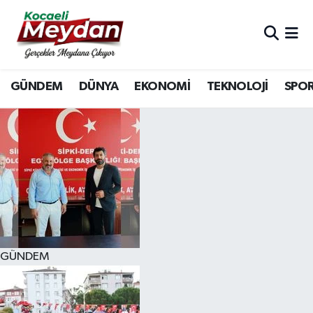
Nöbetçi Eczaneler
GÜNDEM
DÜNYA
EKONOMİ
TEKNOLOJİ
SPO
Hava Durumu
Trafik Durumu
Süper Lig Puan Durumu ve Fikstür
Tüm Manşetler
Son Dakika Haberleri
GÜNDEM
Haber Arşivi