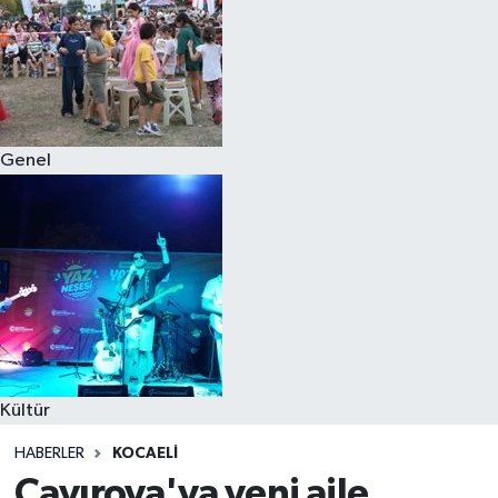
Genel
Kültür
HABERLER
KOCAELI
Çayırova'ya yeni aile