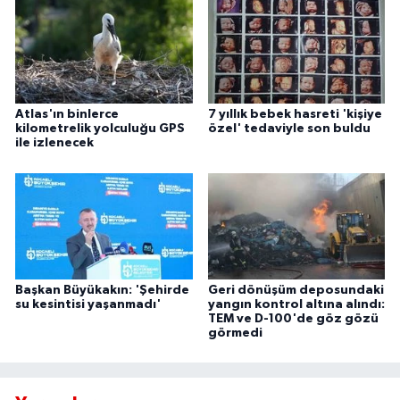
Atlas'ın binlerce
7 yıllık bebek hasreti 'kişiye
kilometrelik yolculuğu GPS
özel' tedaviyle son buldu
ile izlenecek
Başkan Büyükakın: 'Şehirde
Geri dönüşüm deposundaki
su kesintisi yaşanmadı'
yangın kontrol altına alındı:
TEM ve D-100'de göz gözü
görmedi