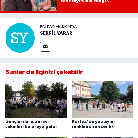
Belediyesinin Gölge
Başkanıdır"
EDITÖR HAKKINDA
SERPİL YARAR
Bunlar da ilginizi çekebilir
Gençler ile huzurevi
Körfez'de yaz ayını
sakinleri bir araya geldi
renklendiren şenlik