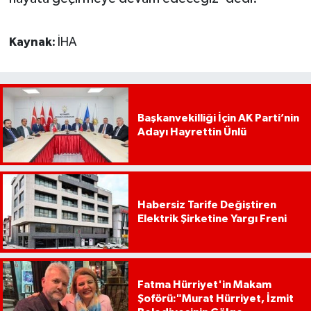
Kaynak:
İHA
Başkanvekilliği İçin AK Parti’nin
Adayı Hayrettin Ünlü
Habersiz Tarife Değiştiren
Elektrik Şirketine Yargı Freni
Fatma Hürriyet'in Makam
Şoförü:"Murat Hürriyet, İzmit