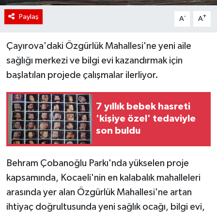
Paylaş
-
+
A
A
Çayırova'daki Özgürlük Mahallesi'ne yeni aile
sağlığı merkezi ve bilgi evi kazandırmak için
başlatılan projede çalışmalar ilerliyor.
7 yıllık bebek hasreti
'kişiye özel' tedaviyle
son buldu
Behram Çobanoğlu Parkı'nda yükselen proje
kapsamında, Kocaeli'nin en kalabalık mahalleleri
arasında yer alan Özgürlük Mahallesi'ne artan
ihtiyaç doğrultusunda yeni sağlık ocağı, bilgi evi,