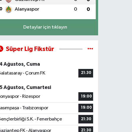
0
Alanyaspor
0
0
Detaylar için tıklayın
Süper Lig Fikstür
4 Ağustos, Cuma
alatasaray - Çorum FK
21:30
5 Ağustos, Cumartesi
onyaspor - Rizespor
19:00
asımpaşa - Trabzonspor
19:00
ençlerbirliği S.K. - Fenerbahçe
21:30
aziantep FK - Alanyaspor
21:30