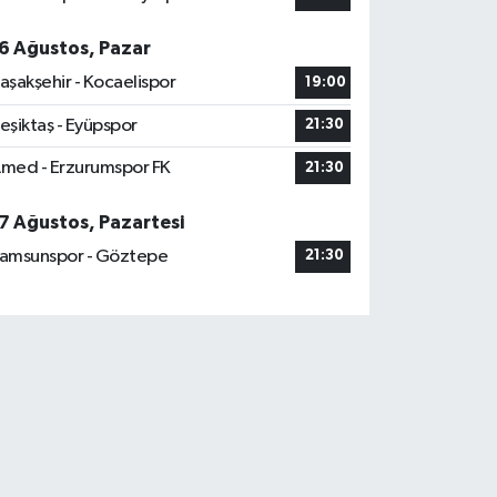
6 Ağustos, Pazar
aşakşehir - Kocaelispor
19:00
eşiktaş - Eyüpspor
21:30
med - Erzurumspor FK
21:30
7 Ağustos, Pazartesi
amsunspor - Göztepe
21:30