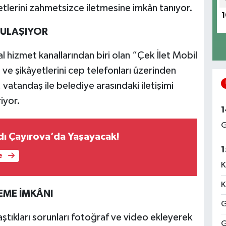
yetlerini zahmetsizce iletmesine imkân tanıyor.
1
 ULAŞIYOR
al hizmet kanallarından biri olan “Çek İlet Mobil
 ve şikâyetlerini cep telefonları üzerinden
vatandaş ile belediye arasındaki iletişimi
riyor.
1
G
dı Çayırova’da Yaşayacak!
1
e
K
K
EME İMKÂNI
G
aştıkları sorunları fotoğraf ve video ekleyerek
G