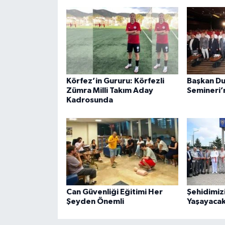
Körfez’in Gururu: Körfezli
Başkan Du
Zümra Milli Takım Aday
Semineri’n
Kadrosunda
Can Güvenliği Eğitimi Her
Şehidimiz
Şeyden Önemli
Yaşayacak