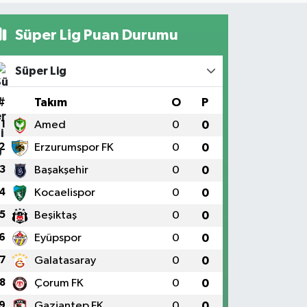
Süper Lig Puan Durumu
Süper Lig
#
Takım
O
P
1
Amed
0
0
2
Erzurumspor FK
0
0
3
Başakşehir
0
0
4
Kocaelispor
0
0
5
Beşiktaş
0
0
6
Eyüpspor
0
0
7
Galatasaray
0
0
8
Çorum FK
0
0
9
Gaziantep FK
0
0