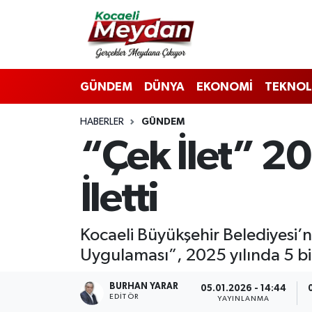
Nöbetçi Eczaneler
GÜNDEM
DÜNYA
EKONOMİ
TEKNOL
Hava Durumu
HABERLER
GÜNDEM
Trafik Durumu
“Çek İlet” 20
Süper Lig Puan Durumu ve Fikstür
İletti
Tüm Manşetler
Son Dakika Haberleri
Kocaeli Büyükşehir Belediyesi’n
Uygulaması”, 2025 yılında 5 bin
Haber Arşivi
BURHAN YARAR
05.01.2026 - 14:44
EDITÖR
YAYINLANMA