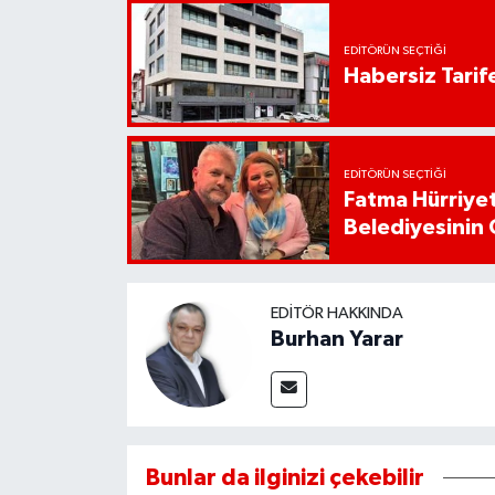
EDITÖRÜN SEÇTIĞI
Habersiz Tarife
EDITÖRÜN SEÇTIĞI
Fatma Hürriyet
Belediyesinin 
EDITÖR HAKKINDA
Burhan Yarar
Bunlar da ilginizi çekebilir