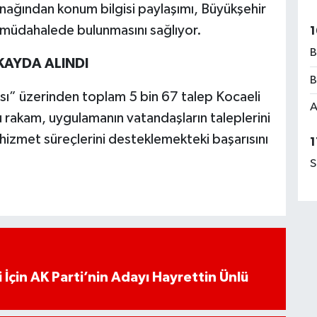
ynağından konum bilgisi paylaşımı, Büyükşehir
u müdahalede bulunmasını sağlıyor.
1
B
 KAYDA ALINDI
B
sı” üzerinden toplam 5 bin 67 talep Kocaeli
A
Bu rakam, uygulamanın vatandaşların taleplerini
 hizmet süreçlerini desteklemekteki başarısını
1
S
 İçin AK Parti’nin Adayı Hayrettin Ünlü