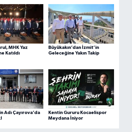
rul, MHK Yaz
Büyükakın’dan İzmit’in
e Katıldı
Geleceğine Yakın Takip
in Adı Çayırova’da
Kentin Gururu Kocaelispor
!
Meydana İniyor