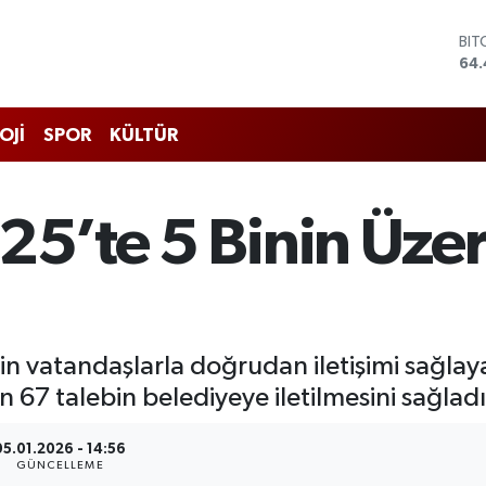
BIT
64.
DO
47,
EU
OJİ
SPOR
KÜLTÜR
55,
STE
64
GRA
25’te 5 Binin Üze
652
BİS
13.
in vatandaşlarla doğrudan iletişimi sağlay
 67 talebin belediyeye iletilmesini sağladı
05.01.2026 - 14:56
GÜNCELLEME