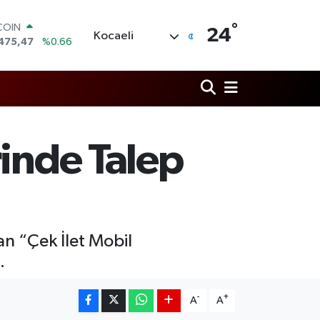
COIN
°
24
Kocaeli
475,47
%0.66
LAR
5971
%0.05
RO
1336
%0.18
RLİN
,2534
%0.22
M ALTIN
rinde Talep
7.85
%0.54
T100
703
%11
an “Çek İlet Mobil
.
-
+
A
A