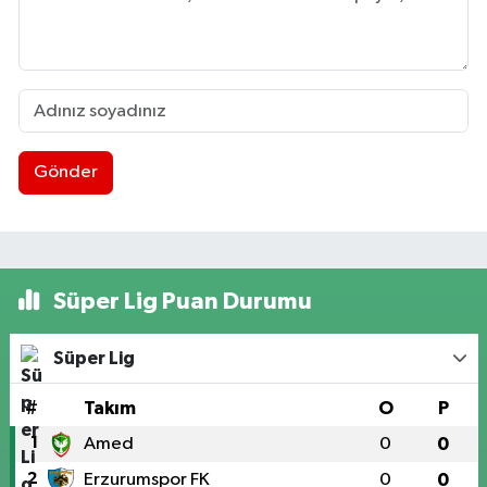
Gönder
Süper Lig Puan Durumu
Süper Lig
#
Takım
O
P
1
Amed
0
0
2
Erzurumspor FK
0
0