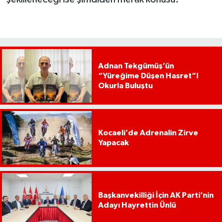
Adnan Tekgümüş’ün
“Yüreğime Düşen Hasret”I
Okurla Buluştu
Kocaeli’de Adrenalin Zirve
Yapacak
Başkanvekilliği İçin AK Parti’nin
Adayı Hayrettin Ünlü