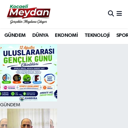
Nöbetçi Eczaneler
GÜNDEM
DÜNYA
EKONOMİ
TEKNOLOJİ
SPO
Hava Durumu
Trafik Durumu
Süper Lig Puan Durumu ve Fikstür
Tüm Manşetler
Son Dakika Haberleri
GÜNDEM
Haber Arşivi