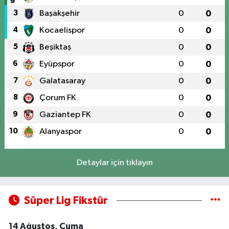
3
Başakşehir
0
0
4
Kocaelispor
0
0
5
Beşiktaş
0
0
6
Eyüpspor
0
0
7
Galatasaray
0
0
8
Çorum FK
0
0
9
Gaziantep FK
0
0
10
Alanyaspor
0
0
Detaylar için tıklayın
Süper Lig Fikstür
14 Ağustos, Cuma