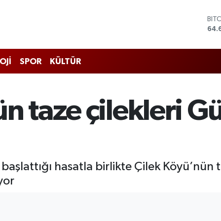
BIT
64.
DO
47,
EU
OJİ
SPOR
KÜLTÜR
55,
STE
64,
GRA
n taze çilekleri 
651
BİS
13.
başlattığı hasatla birlikte Çilek Köyü’nün 
yor