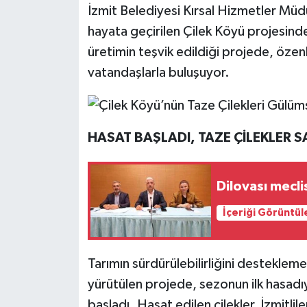
İzmit Belediyesi Kırsal Hizmetler Mü
hayata geçirilen Çilek Köyü projesind
üretimin teşvik edildiği projede, özenl
vatandaşlarla buluşuyor.
HASAT BAŞLADI, TAZE ÇİLEKLER S
Dilovası mecli
İçeriği Görüntül
Tarımın sürdürülebilirliğini desteklem
yürütülen projede, sezonun ilk hasadıy
başladı. Hasat edilen çilekler, İzmitlil