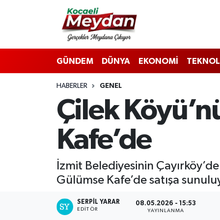
Nöbetçi Eczaneler
GÜNDEM
DÜNYA
EKONOMİ
TEKNOL
Hava Durumu
HABERLER
GENEL
Trafik Durumu
Çilek Köyü’nü
Süper Lig Puan Durumu ve Fikstür
Kafe’de
Tüm Manşetler
Son Dakika Haberleri
İzmit Belediyesinin Çayırköy’de 
Gülümse Kafe’de satışa sunulu
Haber Arşivi
SERPİL YARAR
08.05.2026 - 15:53
EDITÖR
YAYINLANMA