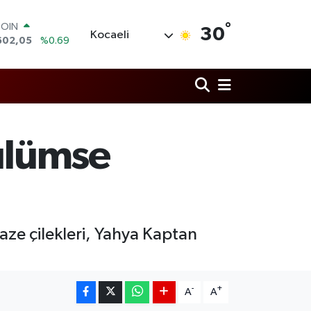
°
COIN
30
Kocaeli
602,05
%0.69
LAR
5986
%0.06
RO
0700
%0.1
RLİN
2438
%0.21
M ALTIN
Gülümse
8.23
%0.39
T100
768
%48
taze çilekleri, Yahya Kaptan
-
+
A
A