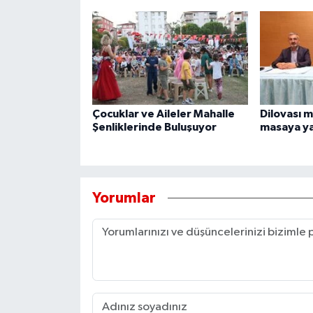
Çocuklar ve Aileler Mahalle
Dilovası m
Şenliklerinde Buluşuyor
masaya yat
Yorumlar