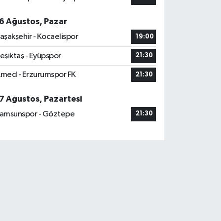
6 Ağustos, Pazar
aşakşehir - Kocaelispor
19:00
eşiktaş - Eyüpspor
21:30
med - Erzurumspor FK
21:30
7 Ağustos, Pazartesi
amsunspor - Göztepe
21:30