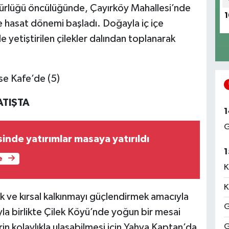
dürlüğü öncülüğünde, Çayırköy Mahallesi’nde
1
e hasat dönemi başladı. Doğayla iç içe
e yetiştirilen çilekler dalından toplanarak
ATIŞTA
1
G
sinde yatırımlar masaya yatırıldı
1
e
K
K
ek ve kırsal kalkınmayı güçlendirmek amacıyla
G
la birlikte Çilek Köyü’nde yoğun bir mesai
G
erin kolaylıkla ulaşabilmesi için Yahya Kaptan’da