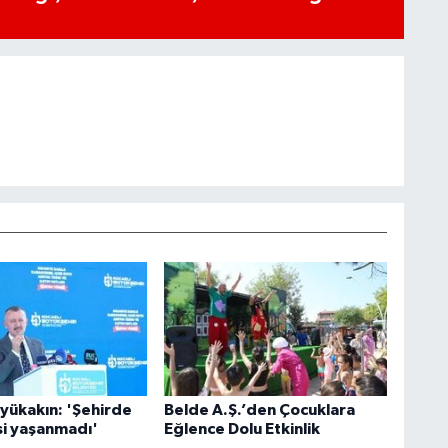
yükakın: 'Şehirde
Belde A.Ş.’den Çocuklara
si yaşanmadı'
Eğlence Dolu Etkinlik