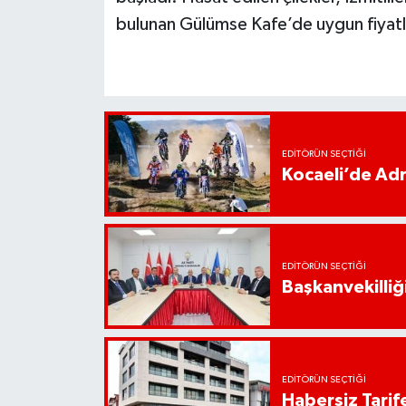
bulunan Gülümse Kafe’de uygun fiyatla
EDITÖRÜN SEÇTIĞI
Kocaeli’de Adr
EDITÖRÜN SEÇTIĞI
Başkanvekilliği
EDITÖRÜN SEÇTIĞI
Habersiz Tarife