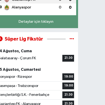
0
Alanyaspor
0
0
Detaylar için tıklayın
Süper Lig Fikstür
4 Ağustos, Cuma
alatasaray - Çorum FK
21:30
5 Ağustos, Cumartesi
onyaspor - Rizespor
19:00
asımpaşa - Trabzonspor
19:00
ençlerbirliği S.K. - Fenerbahçe
21:30
aziantep FK - Alanyaspor
21:30