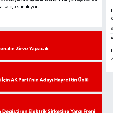
 satışa sunuluyor.
1
B
B
A
enalin Zirve Yapacak
1
S
 İçin AK Parti’nin Adayı Hayrettin Ünlü
 Değiştiren Elektrik Şirketine Yargı Freni