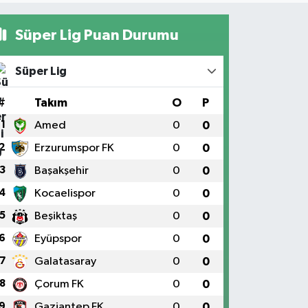
Süper Lig Puan Durumu
Süper Lig
#
Takım
O
P
1
Amed
0
0
2
Erzurumspor FK
0
0
3
Başakşehir
0
0
4
Kocaelispor
0
0
5
Beşiktaş
0
0
6
Eyüpspor
0
0
7
Galatasaray
0
0
8
Çorum FK
0
0
9
Gaziantep FK
0
0