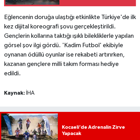
TEM ve D-100'de göz
gözü görmedi
Eğlencenin doruğa ulaştığı etkinlikte Türkiye'de ilk
kez dijital koreografi şovu gerçekleştirildi.
Gençlerin kollarına taktığı ışıklı bilekliklerle yapılan
görsel şov ilgi gördü. 'Kadim Futbol' ekibiyle
oynanan ödüllü oyunlar ise rekabeti artırırken,
kazanan gençlere milli takım forması hediye
edildi.
Kaynak:
İHA
Kocaeli’de Adrenalin Zirve
Yapacak