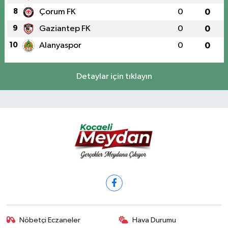
8
Çorum FK
0
0
9
Gaziantep FK
0
0
10
Alanyaspor
0
0
Detaylar için tıklayın
Nöbetçi Eczaneler
Hava Durumu