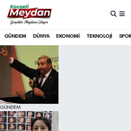
Nöbetçi Eczaneler
GÜNDEM
DÜNYA
EKONOMİ
TEKNOLOJİ
SPO
Hava Durumu
Trafik Durumu
Süper Lig Puan Durumu ve Fikstür
Tüm Manşetler
Son Dakika Haberleri
GÜNDEM
Haber Arşivi