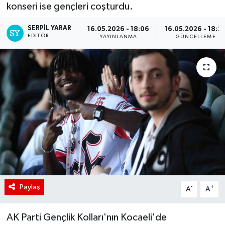
konseri ise gençleri coşturdu.
SERPİL YARAR
16.05.2026 - 18:06
16.05.2026 - 18:2
EDITÖR
YAYINLANMA
GÜNCELLEME
Paylaş
-
+
A
A
AK Parti Gençlik Kolları'nın Kocaeli'de