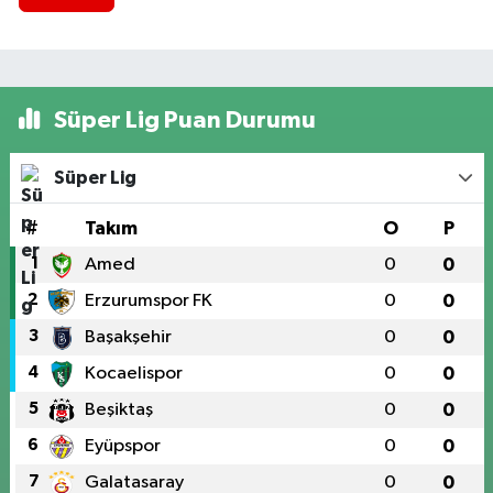
Süper Lig Puan Durumu
Süper Lig
#
Takım
O
P
1
Amed
0
0
2
Erzurumspor FK
0
0
3
Başakşehir
0
0
4
Kocaelispor
0
0
5
Beşiktaş
0
0
6
Eyüpspor
0
0
7
Galatasaray
0
0