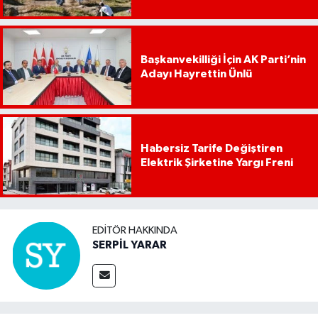
Başkanvekilliği İçin AK Parti’nin
Adayı Hayrettin Ünlü
Habersiz Tarife Değiştiren
Elektrik Şirketine Yargı Freni
EDITÖR HAKKINDA
SERPİL YARAR