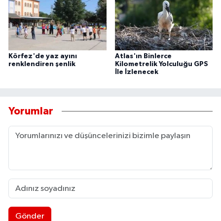
Körfez'de yaz ayını
Atlas'ın Binlerce
renklendiren şenlik
Kilometrelik Yolculuğu GPS
İle İzlenecek
Yorumlar
Gönder