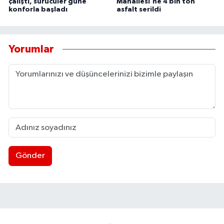
çalıştı, sürücüler güne
Mahallesi'ne 4 bin ton
konforla başladı
asfalt serildi
Yorumlar
Gönder