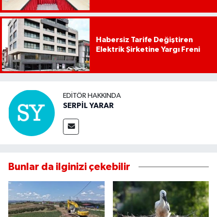
Habersiz Tarife Değiştiren
Elektrik Şirketine Yargı Freni
EDITÖR HAKKINDA
SERPİL YARAR
Bunlar da ilginizi çekebilir