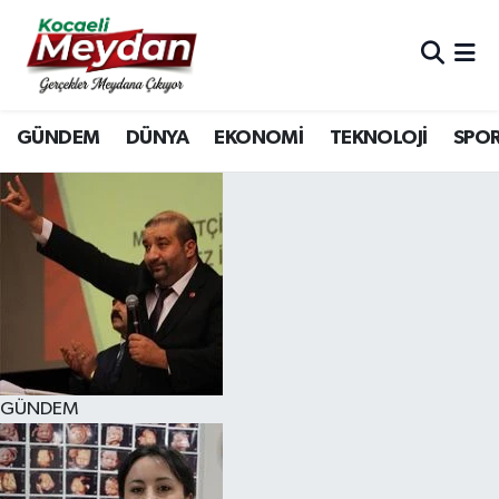
Nöbetçi Eczaneler
GÜNDEM
DÜNYA
EKONOMİ
TEKNOLOJİ
SPO
Hava Durumu
Trafik Durumu
Süper Lig Puan Durumu ve Fikstür
Tüm Manşetler
Son Dakika Haberleri
GÜNDEM
Haber Arşivi