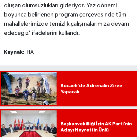
oluşan olumsuzlukları gideriyor. Yaz dönemi
boyunca belirlenen program çerçevesinde tüm
mahallelerimizde temizlik çalışmalarımıza devam
edeceğiz' ifadelerini kullandı.
Kaynak:
İHA
Kocaeli’de Adrenalin Zirve
Yapacak
Başkanvekilliği İçin AK Parti’nin
Adayı Hayrettin Ünlü