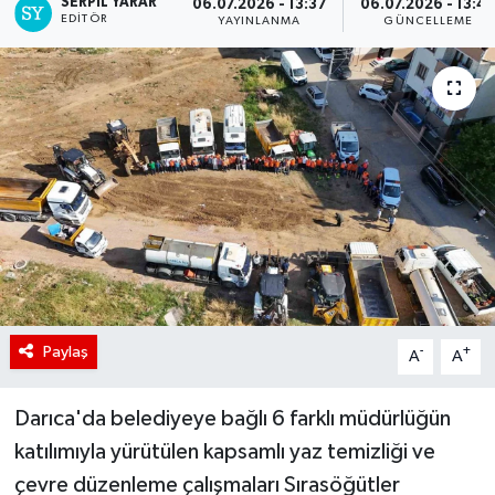
SERPİL YARAR
06.07.2026 - 13:37
06.07.2026 - 13:4
EDITÖR
YAYINLANMA
GÜNCELLEME
Paylaş
-
+
A
A
Darıca'da belediyeye bağlı 6 farklı müdürlüğün
katılımıyla yürütülen kapsamlı yaz temizliği ve
çevre düzenleme çalışmaları Sırasöğütler