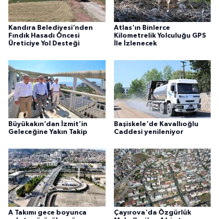
Kandıra Belediyesi’nden
Atlas'ın Binlerce
Fındık Hasadı Öncesi
Kilometrelik Yolculuğu GPS
Üreticiye Yol Desteği
İle İzlenecek
Büyükakın’dan İzmit’in
Başiskele'de Kavallıoğlu
Geleceğine Yakın Takip
Caddesi yenileniyor
A Takımı gece boyunca
Çayırova'da Özgürlük