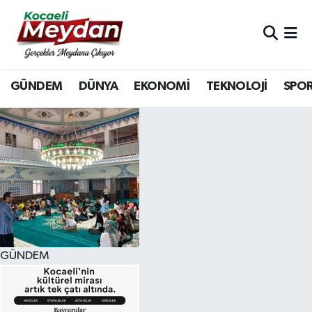
Nöbetçi Eczaneler
GÜNDEM
DÜNYA
EKONOMİ
TEKNOLOJİ
SPO
Hava Durumu
Trafik Durumu
Süper Lig Puan Durumu ve Fikstür
Tüm Manşetler
Son Dakika Haberleri
GÜNDEM
Haber Arşivi