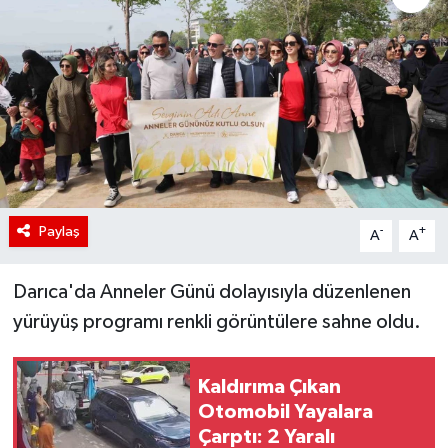
Paylaş
-
+
A
A
Darıca'da Anneler Günü dolayısıyla düzenlenen
yürüyüş programı renkli görüntülere sahne oldu.
Kaldırıma Çıkan
Otomobil Yayalara
Çarptı: 2 Yaralı