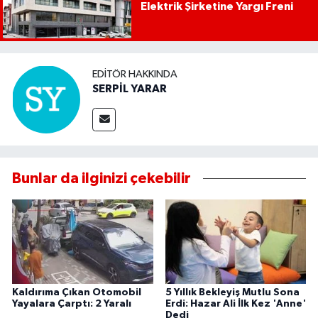
Elektrik Şirketine Yargı Freni
EDITÖR HAKKINDA
SERPİL YARAR
Bunlar da ilginizi çekebilir
Kaldırıma Çıkan Otomobil
5 Yıllık Bekleyiş Mutlu Sona
Yayalara Çarptı: 2 Yaralı
Erdi: Hazar Ali İlk Kez 'Anne'
Dedi