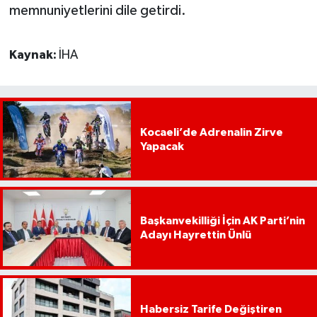
memnuniyetlerini dile getirdi.
Kaynak:
İHA
Kocaeli’de Adrenalin Zirve
Yapacak
Başkanvekilliği İçin AK Parti’nin
Adayı Hayrettin Ünlü
Habersiz Tarife Değiştiren