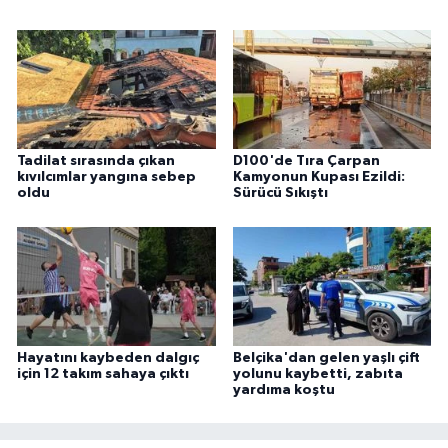
Tadilat sırasında çıkan
D100'de Tıra Çarpan
kıvılcımlar yangına sebep
Kamyonun Kupası Ezildi:
oldu
Sürücü Sıkıştı
Hayatını kaybeden dalgıç
Belçika'dan gelen yaşlı çift
için 12 takım sahaya çıktı
yolunu kaybetti, zabıta
yardıma koştu