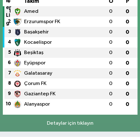
#
Takım
O
P
1
Amed
0
0
2
Erzurumspor FK
0
0
3
Başakşehir
0
0
4
Kocaelispor
0
0
5
Beşiktaş
0
0
6
Eyüpspor
0
0
7
Galatasaray
0
0
8
Çorum FK
0
0
9
Gaziantep FK
0
0
10
Alanyaspor
0
0
Detaylar için tıklayın