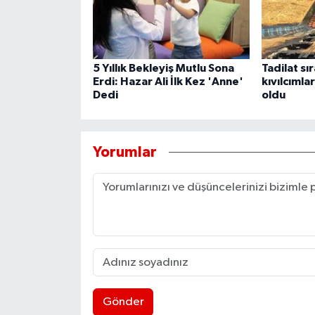
5 Yıllık Bekleyiş Mutlu Sona
Tadilat sı
Erdi: Hazar Ali İlk Kez 'Anne'
kıvılcımla
Dedi
oldu
Yorumlar
Gönder