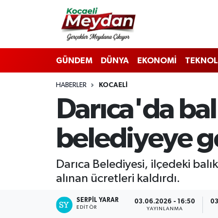
Nöbetçi Eczaneler
GÜNDEM
DÜNYA
EKONOMİ
TEKNOL
Hava Durumu
HABERLER
KOCAELI
Trafik Durumu
Darıca'da bal
Süper Lig Puan Durumu ve Fikstür
belediyeye geç
Tüm Manşetler
Son Dakika Haberleri
Darıca Belediyesi, ilçedeki balık
alınan ücretleri kaldırdı.
Haber Arşivi
SERPİL YARAR
03.06.2026 - 16:50
03
EDITÖR
YAYINLANMA