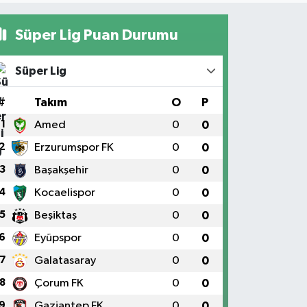
Süper Lig Puan Durumu
Süper Lig
#
Takım
O
P
1
Amed
0
0
2
Erzurumspor FK
0
0
3
Başakşehir
0
0
4
Kocaelispor
0
0
5
Beşiktaş
0
0
6
Eyüpspor
0
0
7
Galatasaray
0
0
8
Çorum FK
0
0
9
Gaziantep FK
0
0