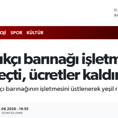
B
6
D
4
E
OJİ
SPOR
KÜLTÜR
5
S
6
G
ıkçı barınağı işlet
6
B
1
ti, ücretler kaldır
çı barınağının işletmesini üstlenerek yeşil 
.06.2026 - 16:55
GÜNCELLEME