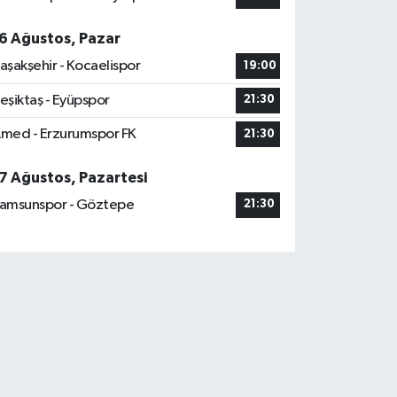
6 Ağustos, Pazar
aşakşehir - Kocaelispor
19:00
eşiktaş - Eyüpspor
21:30
med - Erzurumspor FK
21:30
7 Ağustos, Pazartesi
amsunspor - Göztepe
21:30