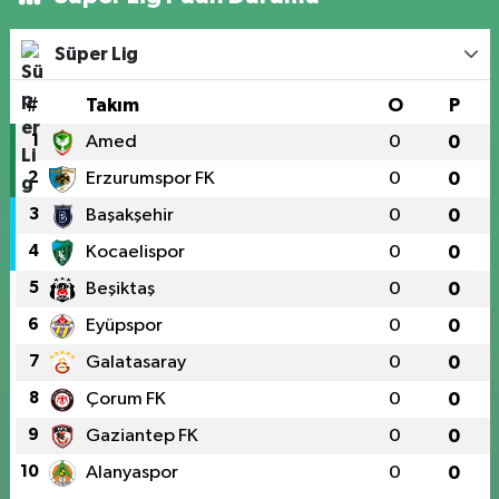
Süper Lig
#
Takım
O
P
1
Amed
0
0
2
Erzurumspor FK
0
0
3
Başakşehir
0
0
4
Kocaelispor
0
0
5
Beşiktaş
0
0
6
Eyüpspor
0
0
7
Galatasaray
0
0
8
Çorum FK
0
0
9
Gaziantep FK
0
0
10
Alanyaspor
0
0