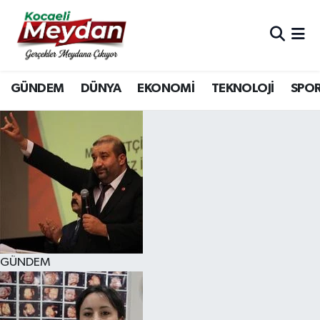
Nöbetçi Eczaneler
GÜNDEM
DÜNYA
EKONOMİ
TEKNOLOJİ
SPO
Hava Durumu
Trafik Durumu
Süper Lig Puan Durumu ve Fikstür
Tüm Manşetler
Son Dakika Haberleri
GÜNDEM
Haber Arşivi