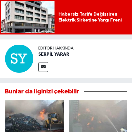
Habersiz Tarife Değiştiren
Elektrik Şirketine Yargı Freni
EDITÖR HAKKINDA
SERPİL YARAR
Bunlar da ilginizi çekebilir