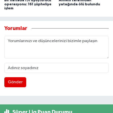
Bir haftada 151 uyuşturucu
Annesi tarafından
operasyonu: 161 şüpheliye
yatağında ölü bulundu
işlem
Yorumlar
Gönder
Süper Lig Puan Durumu