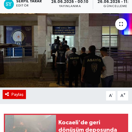
SERPİL YARAR
26.06.2026 - 00:10
26.06.2026 - 11:3
EDITÖR
YAYINLANMA
GÜNCELLEME
Paylaş
-
+
A
A
Kocaeli'de geri
dönüşüm deposunda