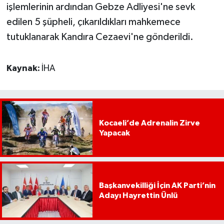
işlemlerinin ardından Gebze Adliyesi'ne sevk
edilen 5 şüpheli, çıkarıldıkları mahkemece
tutuklanarak Kandıra Cezaevi'ne gönderildi.
Kaynak:
İHA
Kocaeli’de Adrenalin Zirve
Yapacak
Başkanvekilliği İçin AK Parti’nin
Adayı Hayrettin Ünlü