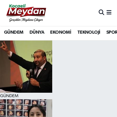
Nöbetçi Eczaneler
GÜNDEM
DÜNYA
EKONOMİ
TEKNOLOJİ
SPO
Hava Durumu
Trafik Durumu
Süper Lig Puan Durumu ve Fikstür
Tüm Manşetler
Son Dakika Haberleri
GÜNDEM
Haber Arşivi