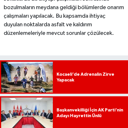
bozulmaların meydana geldiği bölümlerde onarım
çalışmaları yapılacak. Bu kapsamda ihtiyaç
duyulan noktalarda asfalt ve kaldırım
düzenlemeleriyle mevcut sorunlar çözülecek.
Kocaeli’de Adrenalin Zirve
Yapacak
Başkanvekilliği İçin AK Parti’nin
Adayı Hayrettin Ünlü