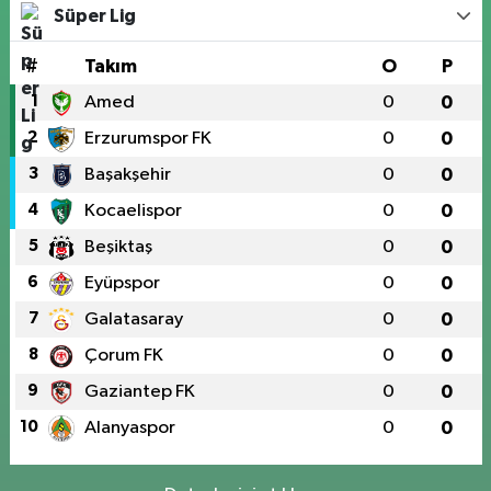
Süper Lig
#
Takım
O
P
1
Amed
0
0
2
Erzurumspor FK
0
0
3
Başakşehir
0
0
4
Kocaelispor
0
0
5
Beşiktaş
0
0
6
Eyüpspor
0
0
7
Galatasaray
0
0
8
Çorum FK
0
0
9
Gaziantep FK
0
0
10
Alanyaspor
0
0