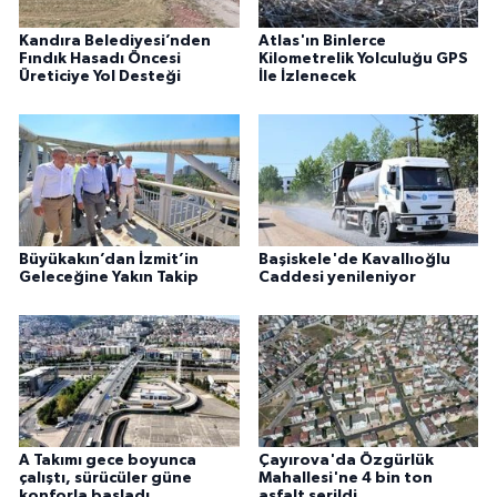
Kandıra Belediyesi’nden
Atlas'ın Binlerce
Fındık Hasadı Öncesi
Kilometrelik Yolculuğu GPS
Üreticiye Yol Desteği
İle İzlenecek
Büyükakın’dan İzmit’in
Başiskele'de Kavallıoğlu
Geleceğine Yakın Takip
Caddesi yenileniyor
A Takımı gece boyunca
Çayırova'da Özgürlük
çalıştı, sürücüler güne
Mahallesi'ne 4 bin ton
konforla başladı
asfalt serildi