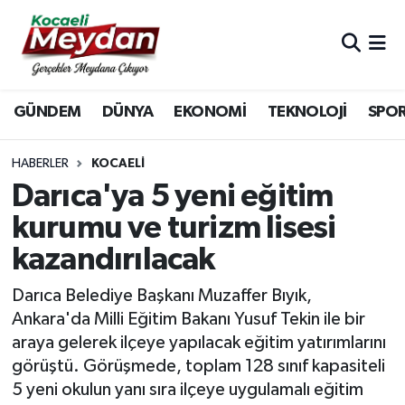
Nöbetçi Eczaneler
GÜNDEM
DÜNYA
EKONOMİ
TEKNOLOJİ
SPO
Hava Durumu
Trafik Durumu
HABERLER
KOCAELI
Darıca'ya 5 yeni eğitim
Süper Lig Puan Durumu ve Fikstür
kurumu ve turizm lisesi
kazandırılacak
Tüm Manşetler
Darıca Belediye Başkanı Muzaffer Bıyık,
Son Dakika Haberleri
Ankara'da Milli Eğitim Bakanı Yusuf Tekin ile bir
araya gelerek ilçeye yapılacak eğitim yatırımlarını
Haber Arşivi
görüştü. Görüşmede, toplam 128 sınıf kapasiteli
5 yeni okulun yanı sıra ilçeye uygulamalı eğitim