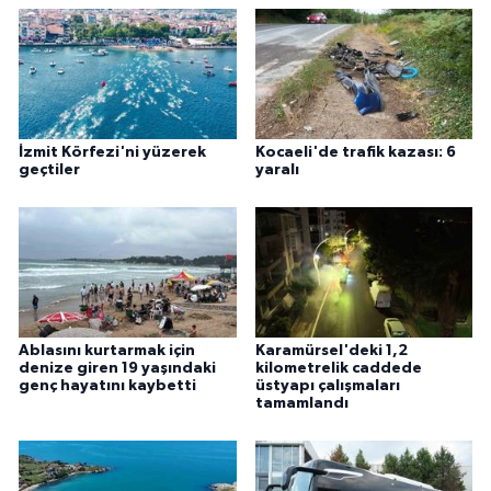
İzmit Körfezi'ni yüzerek
Kocaeli'de trafik kazası: 6
geçtiler
yaralı
Ablasını kurtarmak için
Karamürsel'deki 1,2
denize giren 19 yaşındaki
kilometrelik caddede
genç hayatını kaybetti
üstyapı çalışmaları
tamamlandı