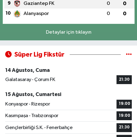
9
Gaziantep FK
0
0
10
Alanyaspor
0
0
Detaylar için tıklayın
Süper Lig Fikstür
14 Ağustos, Cuma
Galatasaray - Çorum FK
21:30
15 Ağustos, Cumartesi
Konyaspor - Rizespor
19:00
Kasımpaşa - Trabzonspor
19:00
Gençlerbirliği S.K. - Fenerbahçe
21:30