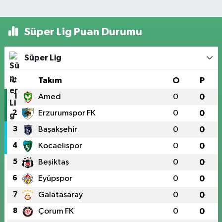
Süper Lig Puan Durumu
Süper Lig
#
Takım
O
P
1
Amed
0
0
2
Erzurumspor FK
0
0
3
Başakşehir
0
0
4
Kocaelispor
0
0
5
Beşiktaş
0
0
6
Eyüpspor
0
0
7
Galatasaray
0
0
8
Çorum FK
0
0