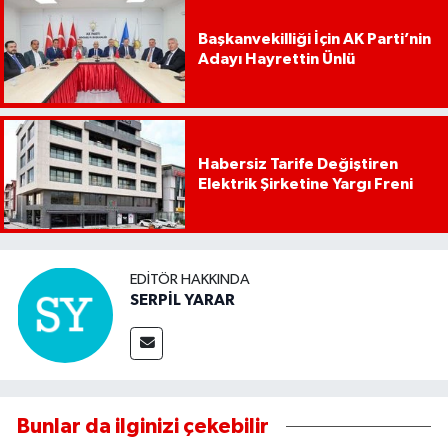
Başkanvekilliği İçin AK Parti’nin
Adayı Hayrettin Ünlü
Habersiz Tarife Değiştiren
Elektrik Şirketine Yargı Freni
EDITÖR HAKKINDA
SERPİL YARAR
Bunlar da ilginizi çekebilir