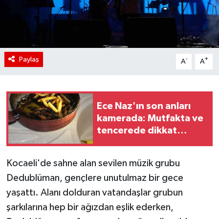
Paylaş
-
+
A
A
Ece Naz'ın son anları
kamerada: Mutfakta ve
tencerede dikkat
çeken saç telleri
Kocaeli'de sahne alan sevilen müzik grubu
Dedublüman, gençlere unutulmaz bir gece
yaşattı. Alanı dolduran vatandaşlar grubun
şarkılarına hep bir ağızdan eşlik ederken,