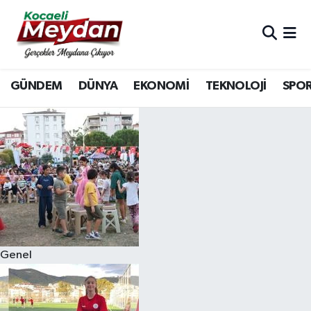
Nöbetçi Eczaneler
GÜNDEM
DÜNYA
EKONOMİ
TEKNOLOJİ
SPO
Hava Durumu
Trafik Durumu
Süper Lig Puan Durumu ve Fikstür
Tüm Manşetler
Son Dakika Haberleri
Genel
Haber Arşivi