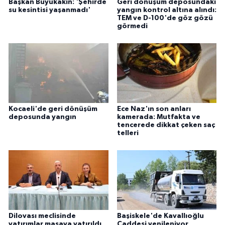
Başkan Büyükakın: 'Şehirde
Geri dönüşüm deposundaki
su kesintisi yaşanmadı'
yangın kontrol altına alındı:
TEM ve D-100'de göz gözü
görmedi
Kocaeli'de geri dönüşüm
Ece Naz'ın son anları
deposunda yangın
kamerada: Mutfakta ve
tencerede dikkat çeken saç
telleri
Dilovası meclisinde
Başiskele'de Kavallıoğlu
yatırımlar masaya yatırıldı
Caddesi yenileniyor