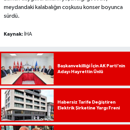
meydandaki kalabalığın coşkusu konser boyunca
sürdü.
Kaynak:
İHA
Başkanvekilliği İçin AK Parti’nin
Adayı Hayrettin Ünlü
Habersiz Tarife Değiştiren
Elektrik Şirketine Yargı Freni