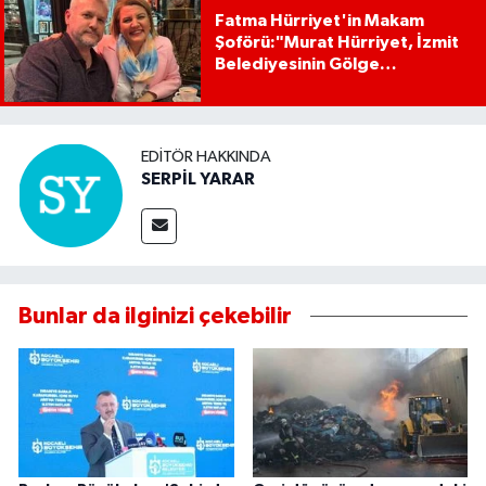
Fatma Hürriyet'in Makam
Şoförü:"Murat Hürriyet, İzmit
Belediyesinin Gölge
Başkanıdır"
EDITÖR HAKKINDA
SERPİL YARAR
Bunlar da ilginizi çekebilir