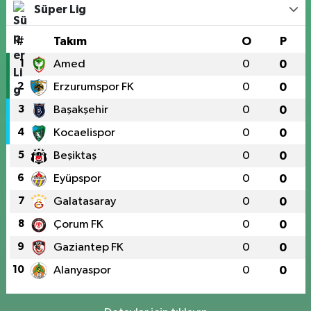
Süper Lig
#
Takım
O
P
1
Amed
0
0
2
Erzurumspor FK
0
0
3
Başakşehir
0
0
4
Kocaelispor
0
0
5
Beşiktaş
0
0
6
Eyüpspor
0
0
7
Galatasaray
0
0
8
Çorum FK
0
0
9
Gaziantep FK
0
0
10
Alanyaspor
0
0