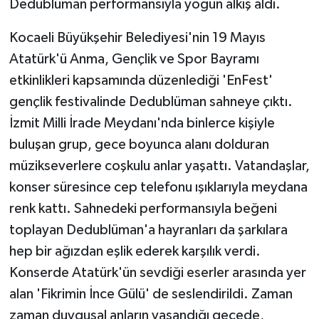
Dedublüman performansıyla yoğun alkış aldı.
Kocaeli Büyükşehir Belediyesi'nin 19 Mayıs
Atatürk'ü Anma, Gençlik ve Spor Bayramı
etkinlikleri kapsamında düzenlediği 'EnFest'
gençlik festivalinde Dedublüman sahneye çıktı.
İzmit Milli İrade Meydanı'nda binlerce kişiyle
buluşan grup, gece boyunca alanı dolduran
müzikseverlere coşkulu anlar yaşattı. Vatandaşlar,
konser süresince cep telefonu ışıklarıyla meydana
renk kattı. Sahnedeki performansıyla beğeni
toplayan Dedublüman'a hayranları da şarkılara
hep bir ağızdan eşlik ederek karşılık verdi.
Konserde Atatürk'ün sevdiği eserler arasında yer
alan 'Fikrimin İnce Gülü' de seslendirildi. Zaman
zaman duygusal anların yaşandığı gecede,