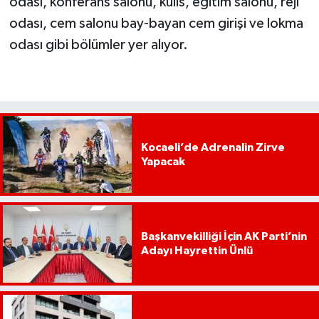
odası, konferans salonu, kulis, eğitim salonu, reji
odası, cem salonu bay-bayan cem girişi ve lokma
odası gibi bölümler yer alıyor.
Kocaeli’de Adrenalin Zirve
Yapacak
Başkanvekilliği İçin AK Parti’nin
Adayı Hayrettin Ünlü