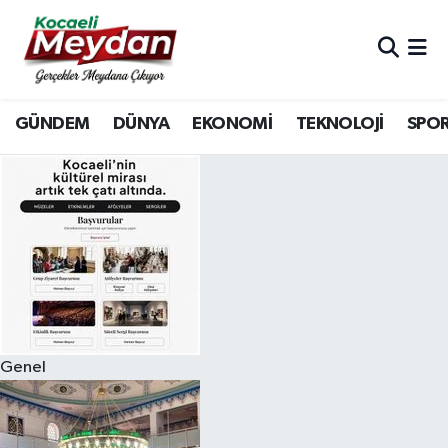
Nöbetçi Eczaneler
GÜNDEM
DÜNYA
EKONOMİ
TEKNOLOJİ
SPO
Hava Durumu
Trafik Durumu
Süper Lig Puan Durumu ve Fikstür
Tüm Manşetler
Son Dakika Haberleri
Genel
Haber Arşivi