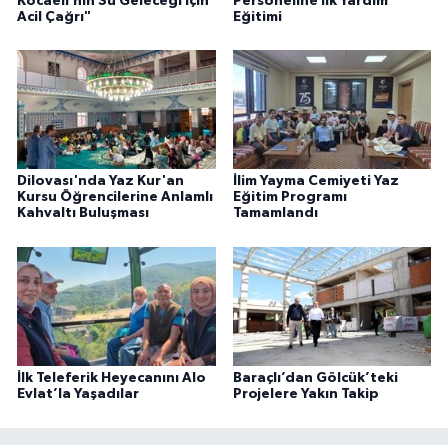
Kocaeli’nin Su Geleceği İçin
Personeline İlk Yardım
Acil Çağrı"
Eğitimi
Dilovası'nda Yaz Kur'an
İlim Yayma Cemiyeti Yaz
Kursu Öğrencilerine Anlamlı
Eğitim Programı
Kahvaltı Buluşması
Tamamlandı
İlk Teleferik Heyecanını Alo
Baraçlı’dan Gölcük’teki
Evlat’la Yaşadılar
Projelere Yakın Takip