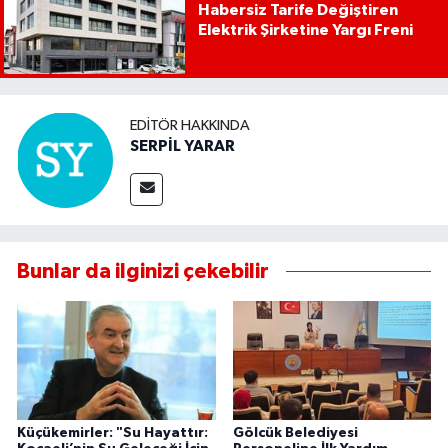
Habersiz Tarife Değiştiren
Elektrik Şirketine Yargı Freni
EDITÖR HAKKINDA
SERPİL YARAR
Bunlar da ilginizi çekebilir
Küçükemirler: "Su Hayattır:
Gölcük Belediyesi