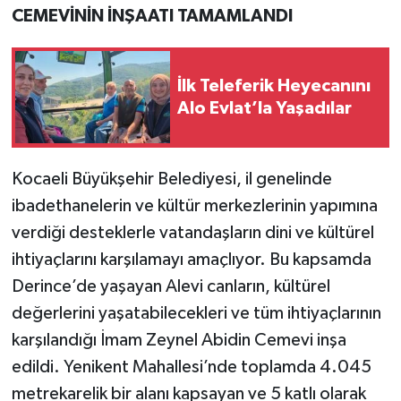
CEMEVİNİN İNŞAATI TAMAMLANDI
İlk Teleferik Heyecanını
Alo Evlat’la Yaşadılar
Kocaeli Büyükşehir Belediyesi, il genelinde
ibadethanelerin ve kültür merkezlerinin yapımına
verdiği desteklerle vatandaşların dini ve kültürel
ihtiyaçlarını karşılamayı amaçlıyor. Bu kapsamda
Derince’de yaşayan Alevi canların, kültürel
değerlerini yaşatabilecekleri ve tüm ihtiyaçlarının
karşılandığı İmam Zeynel Abidin Cemevi inşa
edildi. Yenikent Mahallesi’nde toplamda 4.045
metrekarelik bir alanı kapsayan ve 5 katlı olarak