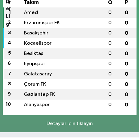
#
Takım
O
P
1
Amed
0
0
2
Erzurumspor FK
0
0
3
Başakşehir
0
0
4
Kocaelispor
0
0
5
Beşiktaş
0
0
6
Eyüpspor
0
0
7
Galatasaray
0
0
8
Çorum FK
0
0
9
Gaziantep FK
0
0
10
Alanyaspor
0
0
Detaylar için tıklayın