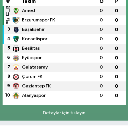
#
Takım
O
P
1
Amed
0
0
2
Erzurumspor FK
0
0
3
Başakşehir
0
0
4
Kocaelispor
0
0
5
Beşiktaş
0
0
6
Eyüpspor
0
0
7
Galatasaray
0
0
8
Çorum FK
0
0
9
Gaziantep FK
0
0
10
Alanyaspor
0
0
Detaylar için tıklayın