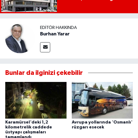
EDITÖR HAKKINDA
Burhan Yarar
Bunlar da ilginizi çekebilir
Karamürsel'deki 1,2
Avrupa yollarında 'Osmanlı'
kilometrelik caddede
rüzgarı esecek
üstyapı çalışmaları
tamamlandı