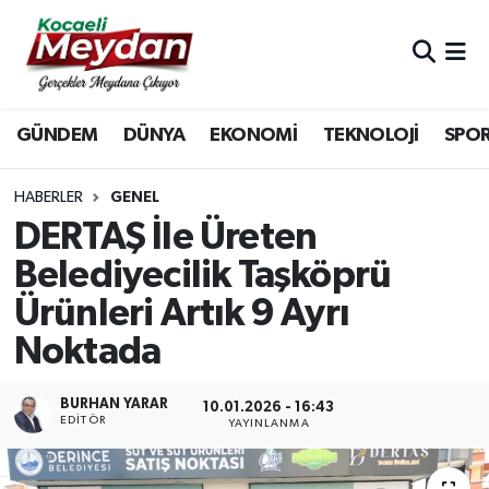
Nöbetçi Eczaneler
GÜNDEM
DÜNYA
EKONOMİ
TEKNOLOJİ
SPO
Hava Durumu
Trafik Durumu
HABERLER
GENEL
DERTAŞ İle Üreten
Süper Lig Puan Durumu ve Fikstür
Belediyecilik Taşköprü
Ürünleri Artık 9 Ayrı
Tüm Manşetler
Noktada
Son Dakika Haberleri
BURHAN YARAR
10.01.2026 - 16:43
Haber Arşivi
EDITÖR
YAYINLANMA