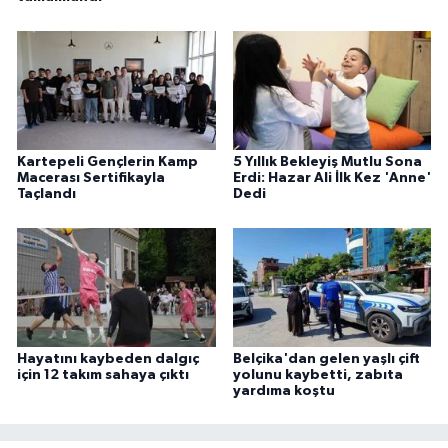
Kartepeli Gençlerin Kamp
5 Yıllık Bekleyiş Mutlu Sona
Macerası Sertifikayla
Erdi: Hazar Ali İlk Kez 'Anne'
Taçlandı
Dedi
Hayatını kaybeden dalgıç
Belçika'dan gelen yaşlı çift
için 12 takım sahaya çıktı
yolunu kaybetti, zabıta
yardıma koştu