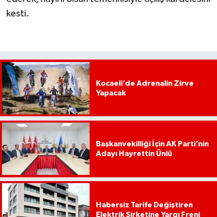
kesti.
Kocaeli’de Adrenalin Zirve
Yapacak
Başkanvekilliği İçin AK Parti’nin
Adayı Hayrettin Ünlü
Habersiz Tarife Değiştiren
Elektrik Şirketine Yargı Freni