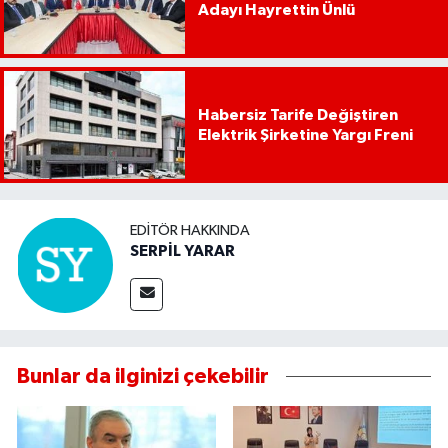
Adayı Hayrettin Ünlü
Habersiz Tarife Değiştiren
Elektrik Şirketine Yargı Freni
EDITÖR HAKKINDA
SERPİL YARAR
Bunlar da ilginizi çekebilir