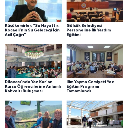
Küçükemirler: "Su Hayattır:
Gölcük Belediyesi
Kocaeli’nin Su Geleceği İçin
Personeline İlk Yardım
Acil Çağrı"
Eğitimi
Dilovası'nda Yaz Kur'an
İlim Yayma Cemiyeti Yaz
Kursu Öğrencilerine Anlamlı
Eğitim Programı
Kahvaltı Buluşması
Tamamlandı