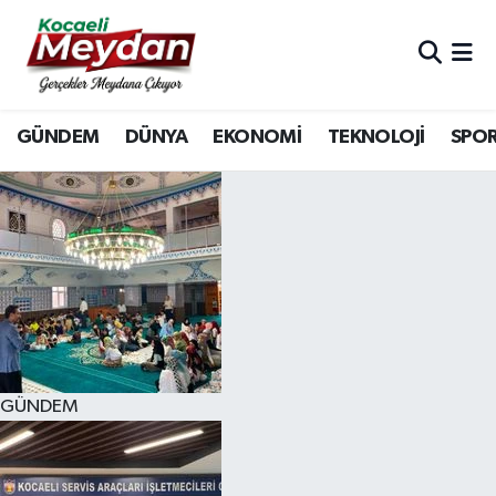
Nöbetçi Eczaneler
GÜNDEM
DÜNYA
EKONOMİ
TEKNOLOJİ
SPO
Hava Durumu
Trafik Durumu
Süper Lig Puan Durumu ve Fikstür
Tüm Manşetler
Son Dakika Haberleri
GÜNDEM
Haber Arşivi