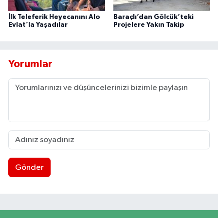
İlk Teleferik Heyecanını Alo
Baraçlı’dan Gölcük’teki
Evlat’la Yaşadılar
Projelere Yakın Takip
Yorumlar
Gönder