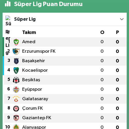
Süper Lig Puan Durumu
Süper Lig
#
Takım
O
P
1
Amed
0
0
2
Erzurumspor FK
0
0
3
Başakşehir
0
0
4
Kocaelispor
0
0
5
Beşiktaş
0
0
6
Eyüpspor
0
0
7
Galatasaray
0
0
8
Çorum FK
0
0
9
Gaziantep FK
0
0
10
Alanyaspor
0
0