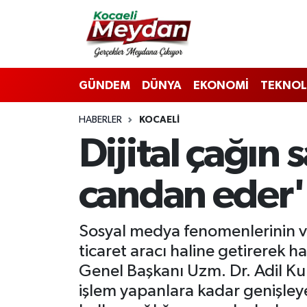
Nöbetçi Eczaneler
GÜNDEM
DÜNYA
EKONOMİ
TEKNOL
Hava Durumu
HABERLER
KOCAELI
Trafik Durumu
Dijital çağın
Süper Lig Puan Durumu ve Fikstür
candan eder' 
Tüm Manşetler
Son Dakika Haberleri
Sosyal medya fenomenlerinin ve '
ticaret aracı haline getirerek 
Haber Arşivi
Genel Başkanı Uzm. Dr. Adil Ku
işlem yapanlara kadar genişleyen