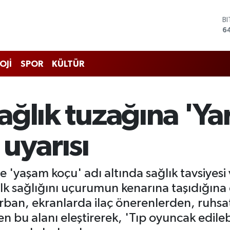
D
4
E
5
S
OJİ
SPOR
KÜLTÜR
6
G
6
B
 sağlık tuzağına 'Y
1
B
6
uyarısı
yaşam koçu' adı altında sağlık tavsiyesi ver
halk sağlığını uçurumun kenarına taşıdığın
rban, ekranlarda ilaç önerenlerden, ruhsat
 bu alanı eleştirerek, 'Tıp oyuncak edilebi