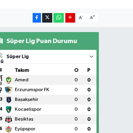
-
+
A
A
Süper Lig Puan Durumu
Süper Lig
#
Takım
O
P
1
Amed
0
0
2
Erzurumspor FK
0
0
3
Başakşehir
0
0
4
Kocaelispor
0
0
5
Beşiktaş
0
0
6
Eyüpspor
0
0