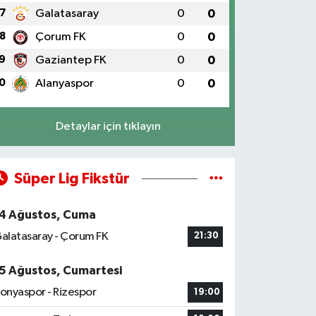
7
Galatasaray
0
0
8
Çorum FK
0
0
9
Gaziantep FK
0
0
0
Alanyaspor
0
0
Detaylar için tıklayın
Süper Lig Fikstür
4 Ağustos, Cuma
alatasaray - Çorum FK
21:30
5 Ağustos, Cumartesi
onyaspor - Rizespor
19:00