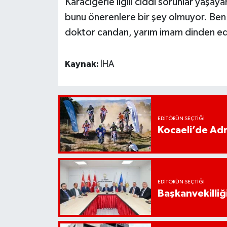
Karaciğerle ilgili ciddi sorunlar yaşaya
bunu önerenlere bir şey olmuyor. Ben
doktor candan, yarım imam dinden eder
Kaynak:
İHA
EDITÖRÜN SEÇTIĞI
Kocaeli’de Adr
EDITÖRÜN SEÇTIĞI
Başkanvekilliği