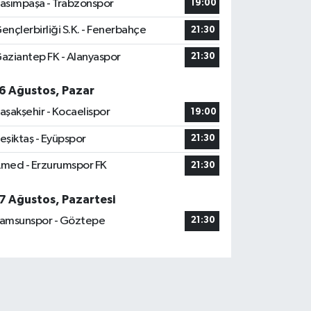
asımpaşa - Trabzonspor
19:00
ençlerbirliği S.K. - Fenerbahçe
21:30
aziantep FK - Alanyaspor
21:30
6 Ağustos, Pazar
aşakşehir - Kocaelispor
19:00
eşiktaş - Eyüpspor
21:30
med - Erzurumspor FK
21:30
7 Ağustos, Pazartesi
amsunspor - Göztepe
21:30