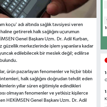
 koçu' adı altında sağlık tavsiyesi veren
1
acı haline getirerek halk sağlığını uçurumun
EKİMSEN Genel Başkanı Uzm. Dr. Adil Kurban,
ız güzellik merkezlerinde işlem yapanlara kadar
yuncak edilebilecek bir meslek değil; edilirse
 bulundu.
r, ürün pazarlayan fenomenler ve hiçbir tıbbi
1
öntemleri, halk sağlığını doğrudan tehdit eden
G
imlerin yıllar süren eğitimiyle edindikleri
1
apısı olmayan fenomenler ve yetkisiz kişilerce
K
çeken HEKİMSEN Genel Başkanı Uzm. Dr. Adil