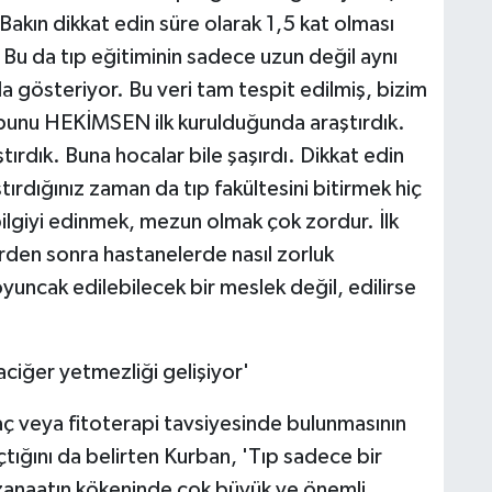
Bakın dikkat edin süre olarak 1,5 kat olması
 Bu da tıp eğitiminin sadece uzun değil aynı
gösteriyor. Bu veri tam tespit edilmiş, bizim
z bunu HEKİMSEN ilk kurulduğunda araştırdık.
ştırdık. Buna hocalar bile şaşırdı. Dikkat edin
tırdığınız zaman da tıp fakültesini bitirmek hiç
ilgiyi edinmek, mezun olmak çok zordur. İlk
lerden sonra hastanelerde nasıl zorluk
oyuncak edilebilecek bir meslek değil, edilirse
aciğer yetmezliği gelişiyor'
laç veya fitoterapi tavsiyesinde bulunmasının
çtığını da belirten Kurban, 'Tıp sadece bir
u zanaatın kökeninde çok büyük ve önemli