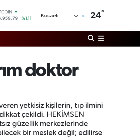
°
OLAR
24
Kocaeli
7,7436
%0.18
URO
5,2510
%0.32
TERLİN
4,4811
%0.38
RAM ALTIN
660.55
%0.03
İST100
arım doktor
3.779
%-14
ITCOIN
4.959,79
%1.11
en yetkisiz kişilerin, tıp ilmini
a dikkat çekildi. HEKİMSEN
sız güzellik merkezlerinde
lecek bir meslek değil; edilirse