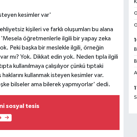
K
G
isteyen kesimler var'
G
liyetsiz kişileri ve farklı oluşumları bu alana
'Mesela öğretmenlerle ilgili bir yapay zeka
1
. Peki başka bir meslekle ilgili, örneğin
B
ili var mı? Yok. Dikkat edin yok. Neden tıpla ilgili
B
ta kullanılmaya çalışılıyor çünkü tıptaki
A
haklarını kullanmak isteyen kesimler var.
eşke bilseler ama bilerek yapmıyorlar' dedi.
1
S
ni sosyal tesis
e