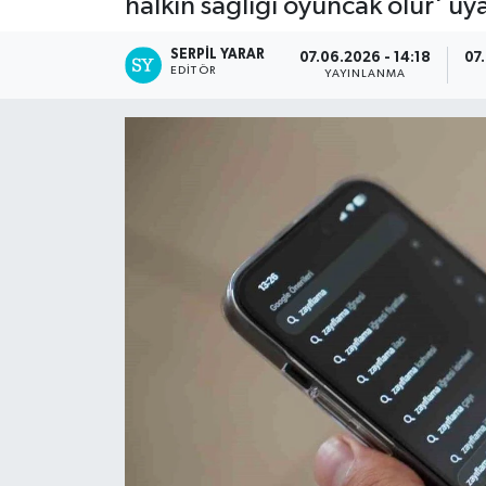
halkın sağlığı oyuncak olur' uy
SERPİL YARAR
07.06.2026 - 14:18
07
EDITÖR
YAYINLANMA