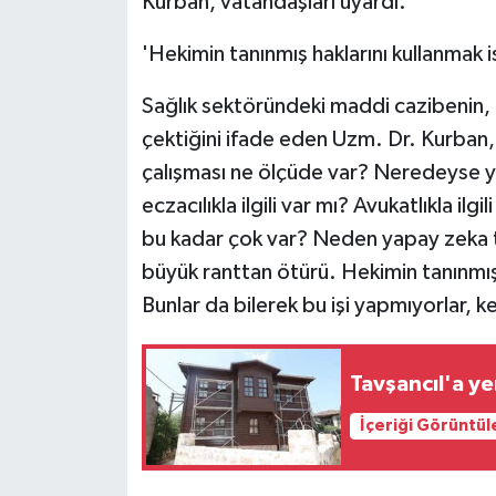
Kurban, vatandaşları uyardı.
'Hekimin tanınmış haklarını kullanmak 
Sağlık sektöründeki maddi cazibenin, eh
çektiğini ifade eden Uzm. Dr. Kurban, 
çalışması ne ölçüde var? Neredeyse yok
eczacılıkla ilgili var mı? Avukatlıkla ilg
bu kadar çok var? Neden yapay zeka tıp
büyük ranttan ötürü. Hekimin tanınmış 
Bunlar da bilerek bu işi yapmıyorlar, k
Tavşancıl'a ye
İçeriği Görüntül