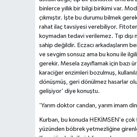
binlerce yıllık bir bilgi birikimi var. M
çıkmıştır. İşte bu durumu bilmek gerek
rahat ilaç tavsiyesi verebiliyor. Fitoter
koymadan tedavi verilemez. Tıp dışı me
sahip değildir. Eczacı arkadaşlarım be
ve sevgim sonsuz ama bu konu ile ilgil
gerekir. Mesela zayıflamak için bazı ür
karaciğer enzimleri bozulmuş, kullanı
dönüşmüş, geri dönülmez hasarlar ol
gelişiyor' diye konuştu.
'Yarım doktor candan, yarım imam di
Kurban, bu konuda HEKİMSEN'e çok fazl
yüzünden böbrek yetmezliğine girenler