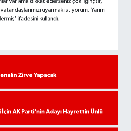
nlar var ama dikkat ederseniz çok ilginçtir,
 vatandaşlarımızı uyarmak istiyorum. Yarım
miş' ifadesini kullandı.
enalin Zirve Yapacak
 İçin AK Parti’nin Adayı Hayrettin Ünlü