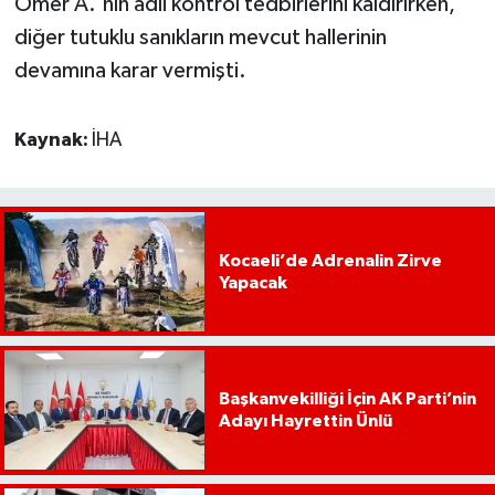
Ömer A.'nın adli kontrol tedbirlerini kaldırırken,
diğer tutuklu sanıkların mevcut hallerinin
devamına karar vermişti.
Kaynak:
İHA
Kocaeli’de Adrenalin Zirve
Yapacak
Başkanvekilliği İçin AK Parti’nin
Adayı Hayrettin Ünlü