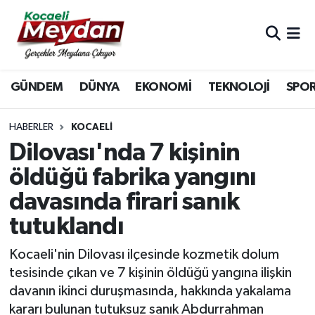
Nöbetçi Eczaneler
GÜNDEM
DÜNYA
EKONOMİ
TEKNOLOJİ
SPO
Hava Durumu
Trafik Durumu
HABERLER
KOCAELI
Dilovası'nda 7 kişinin
Süper Lig Puan Durumu ve Fikstür
öldüğü fabrika yangını
davasında firari sanık
Tüm Manşetler
tutuklandı
Son Dakika Haberleri
Kocaeli'nin Dilovası ilçesinde kozmetik dolum
Haber Arşivi
tesisinde çıkan ve 7 kişinin öldüğü yangına ilişkin
davanın ikinci duruşmasında, hakkında yakalama
kararı bulunan tutuksuz sanık Abdurrahman