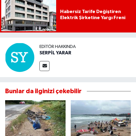
Habersiz Tarife Değiştiren
Elektrik Şirketine Yargı Freni
EDITÖR HAKKINDA
SERPİL YARAR
Bunlar da ilginizi çekebilir