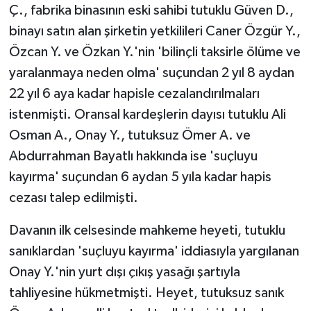
Ç., fabrika binasının eski sahibi tutuklu Güven D.,
binayı satın alan şirketin yetkilileri Caner Özgür Y.,
Özcan Y. ve Özkan Y.'nin 'bilinçli taksirle ölüme ve
yaralanmaya neden olma' suçundan 2 yıl 8 aydan
22 yıl 6 aya kadar hapisle cezalandırılmaları
istenmişti. Oransal kardeşlerin dayısı tutuklu Ali
Osman A., Onay Y., tutuksuz Ömer A. ve
Abdurrahman Bayatlı hakkında ise 'suçluyu
kayırma' suçundan 6 aydan 5 yıla kadar hapis
cezası talep edilmişti.
Davanın ilk celsesinde mahkeme heyeti, tutuklu
sanıklardan 'suçluyu kayırma' iddiasıyla yargılanan
Onay Y.'nin yurt dışı çıkış yasağı şartıyla
tahliyesine hükmetmişti. Heyet, tutuksuz sanık