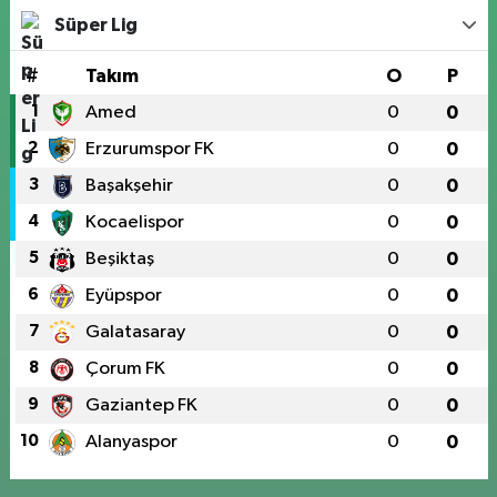
Süper Lig
#
Takım
O
P
1
Amed
0
0
2
Erzurumspor FK
0
0
3
Başakşehir
0
0
4
Kocaelispor
0
0
5
Beşiktaş
0
0
6
Eyüpspor
0
0
7
Galatasaray
0
0
8
Çorum FK
0
0
9
Gaziantep FK
0
0
10
Alanyaspor
0
0