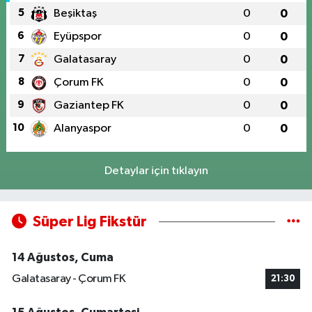
5
Beşiktaş
0
0
6
Eyüpspor
0
0
7
Galatasaray
0
0
8
Çorum FK
0
0
9
Gaziantep FK
0
0
10
Alanyaspor
0
0
Detaylar için tıklayın
Süper Lig Fikstür
14 Ağustos, Cuma
Galatasaray - Çorum FK
21:30