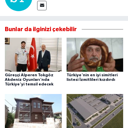
Bunlar da ilginizi çekebilir
Güreşçi Alperen Tokgöz
Türkiye'nin en iyi simitleri
Akdeniz Oyunları'nda
listesi İzmitlileri kızdırdı
Türkiye'yi temsil edecek