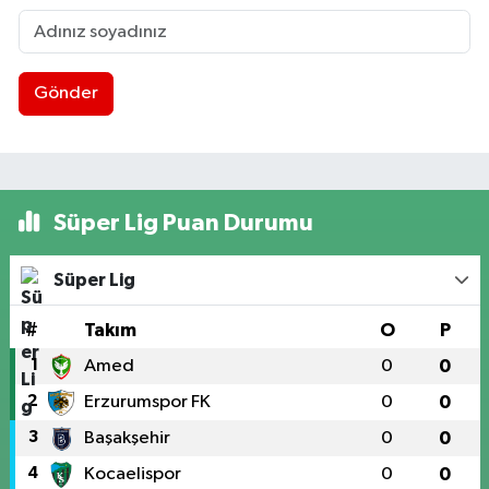
Gönder
Süper Lig Puan Durumu
Süper Lig
#
Takım
O
P
1
Amed
0
0
2
Erzurumspor FK
0
0
3
Başakşehir
0
0
4
Kocaelispor
0
0