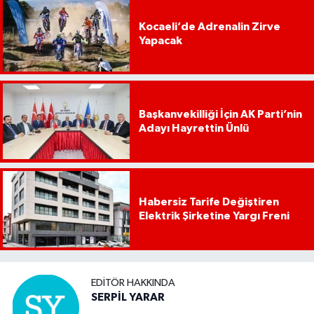
Kocaeli’de Adrenalin Zirve
Yapacak
Başkanvekilliği İçin AK Parti’nin
Adayı Hayrettin Ünlü
Habersiz Tarife Değiştiren
Elektrik Şirketine Yargı Freni
EDITÖR HAKKINDA
SERPİL YARAR