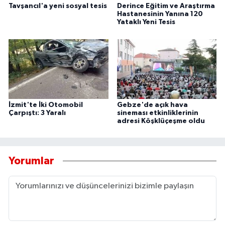
Tavşancıl'a yeni sosyal tesis
Derince Eğitim ve Araştırma
Hastanesinin Yanına 120
Yataklı Yeni Tesis
İzmit'te İki Otomobil
Gebze'de açık hava
Çarpıştı: 3 Yaralı
sineması etkinliklerinin
adresi Köşklüçeşme oldu
Yorumlar