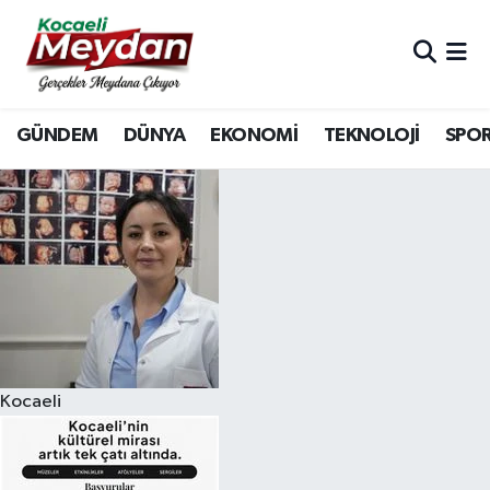
Nöbetçi Eczaneler
GÜNDEM
DÜNYA
EKONOMİ
TEKNOLOJİ
SPO
Hava Durumu
Trafik Durumu
Süper Lig Puan Durumu ve Fikstür
Tüm Manşetler
Son Dakika Haberleri
Kocaeli
Haber Arşivi