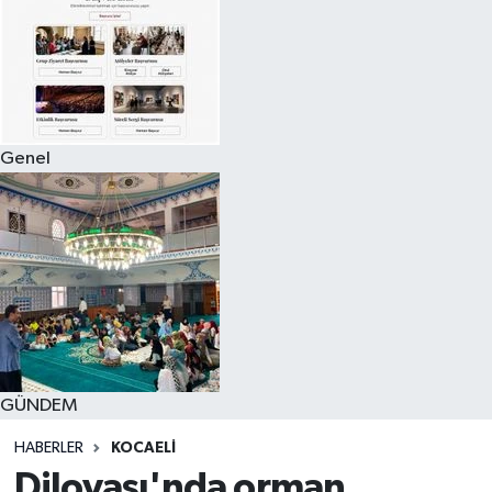
Genel
GÜNDEM
HABERLER
KOCAELI
Dilovası'nda orman