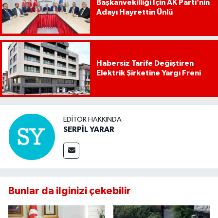
Başkanvekilliği İçin AK Parti’nin
Adayı Hayrettin Ünlü
Habersiz Tarife Değiştiren
Elektrik Şirketine Yargı Freni
EDITÖR HAKKINDA
SERPİL YARAR
Bunlar da ilginizi çekebilir