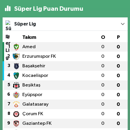
Süper Lig Puan Durumu
Süper Lig
#
Takım
O
P
1
Amed
0
0
2
Erzurumspor FK
0
0
3
Başakşehir
0
0
4
Kocaelispor
0
0
5
Beşiktaş
0
0
6
Eyüpspor
0
0
7
Galatasaray
0
0
8
Çorum FK
0
0
9
Gaziantep FK
0
0