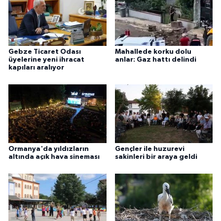
Gebze Ticaret Odası
Mahallede korku dolu
üyelerine yeni ihracat
anlar: Gaz hattı delindi
kapıları aralıyor
Ormanya'da yıldızların
Gençler ile huzurevi
altında açık hava sineması
sakinleri bir araya geldi