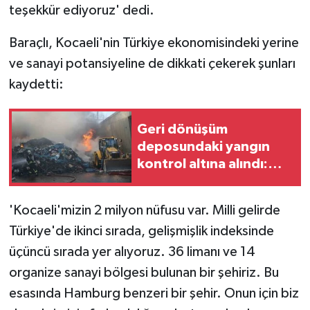
teşekkür ediyoruz' dedi.
Baraçlı, Kocaeli'nin Türkiye ekonomisindeki yerine
ve sanayi potansiyeline de dikkati çekerek şunları
kaydetti:
Geri dönüşüm
deposundaki yangın
kontrol altına alındı:
TEM ve D-100'de göz
gözü görmedi
'Kocaeli'mizin 2 milyon nüfusu var. Milli gelirde
Türkiye'de ikinci sırada, gelişmişlik indeksinde
üçüncü sırada yer alıyoruz. 36 limanı ve 14
organize sanayi bölgesi bulunan bir şehiriz. Bu
esasında Hamburg benzeri bir şehir. Onun için biz