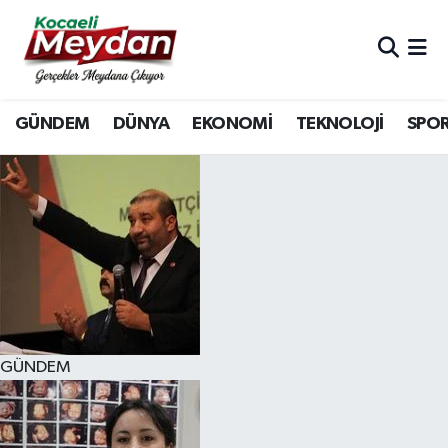
Nöbetçi Eczaneler
GÜNDEM
DÜNYA
EKONOMİ
TEKNOLOJİ
SPO
Hava Durumu
Trafik Durumu
Süper Lig Puan Durumu ve Fikstür
Tüm Manşetler
Son Dakika Haberleri
GÜNDEM
Haber Arşivi