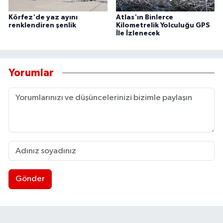
Körfez'de yaz ayını
Atlas'ın Binlerce
renklendiren şenlik
Kilometrelik Yolculuğu GPS
İle İzlenecek
Yorumlar
Gönder