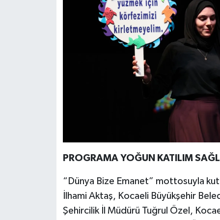
PROGRAMA YOĞUN KATILIM SAĞL
“Dünya Bize Emanet” mottosuyla kutlan
İlhami Aktaş, Kocaeli Büyükşehir Bele
Şehircilik İl Müdürü Tuğrul Özel, Koc