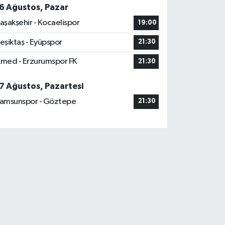
6 Ağustos, Pazar
aşakşehir - Kocaelispor
19:00
eşiktaş - Eyüpspor
21:30
med - Erzurumspor FK
21:30
7 Ağustos, Pazartesi
amsunspor - Göztepe
21:30