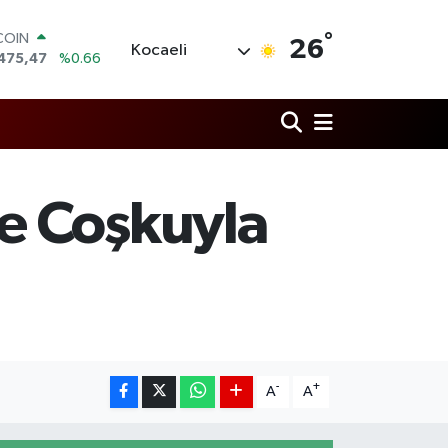
°
LAR
26
Kocaeli
5971
%0.05
RO
1336
%0.18
RLİN
,2534
%0.22
M ALTIN
8.23
%0.39
T100
e Coşkuyla
703
%0
COIN
475,47
%0.66
-
+
A
A