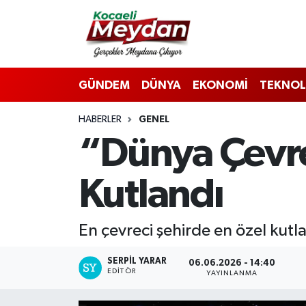
Nöbetçi Eczaneler
GÜNDEM
DÜNYA
EKONOMİ
TEKNOL
Hava Durumu
HABERLER
GENEL
Trafik Durumu
“Dünya Çevre
Süper Lig Puan Durumu ve Fikstür
Kutlandı
Tüm Manşetler
Son Dakika Haberleri
En çevreci şehirde en özel kut
Haber Arşivi
SERPİL YARAR
06.06.2026 - 14:40
EDITÖR
YAYINLANMA