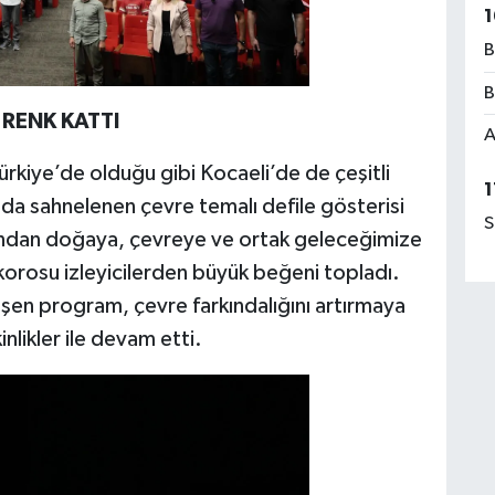
1
B
B
 RENK KATTI
A
kiye’de olduğu gibi Kocaeli’de de çeşitli
1
ında sahnelenen çevre temalı defile gösterisi
S
dından doğaya, çevreye ve ortak geleceğimize
 korosu izleyicilerden büyük beğeni topladı.
en program, çevre farkındalığını artırmaya
inlikler ile devam etti.