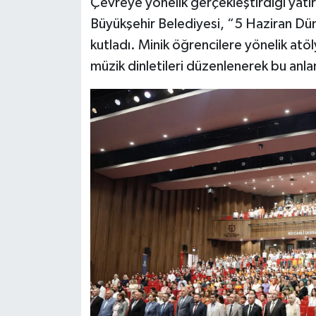
Çevreye yönelik gerçekleştirdiği yatır
Büyükşehir Belediyesi, “5 Haziran Dü
kutladı. Minik öğrencilere yönelik atö
müzik dinletileri düzenlenerek bu anlaml