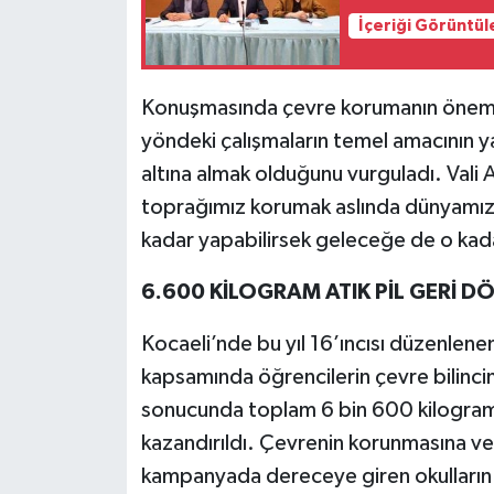
İçeriği Görüntül
Konuşmasında çevre korumanın önemine
yöndeki çalışmaların temel amacının y
altına almak olduğunu vurguladı. Vali
toprağımız korumak aslında dünyamızı 
kadar yapabilirsek geleceğe de o kadar
6.600 KİLOGRAM ATIK PİL GERİ 
Kocaeli’nde bu yıl 16’ıncısı düzenlen
kapsamında öğrencilerin çevre bilincin
sonucunda toplam 6 bin 600 kilogram 
kazandırıldı. Çevrenin korunmasına ve 
kampanyada dereceye giren okulların öd