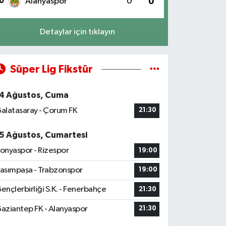
0
Alanyaspor
0
0
Detaylar için tıklayın
Süper Lig Fikstür
4 Ağustos, Cuma
alatasaray - Çorum FK
21:30
5 Ağustos, Cumartesi
onyaspor - Rizespor
19:00
asımpaşa - Trabzonspor
19:00
ençlerbirliği S.K. - Fenerbahçe
21:30
aziantep FK - Alanyaspor
21:30