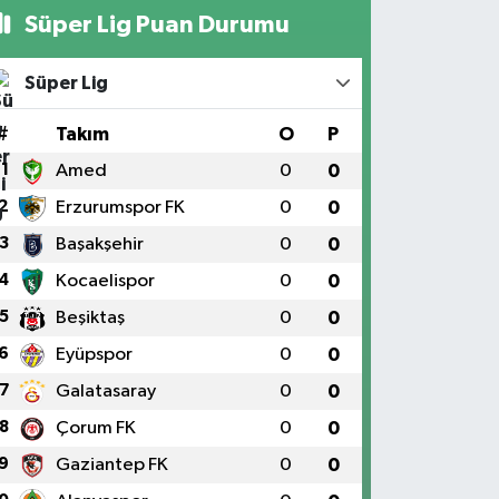
Süper Lig Puan Durumu
Süper Lig
#
Takım
O
P
1
Amed
0
0
2
Erzurumspor FK
0
0
3
Başakşehir
0
0
4
Kocaelispor
0
0
5
Beşiktaş
0
0
6
Eyüpspor
0
0
7
Galatasaray
0
0
8
Çorum FK
0
0
9
Gaziantep FK
0
0