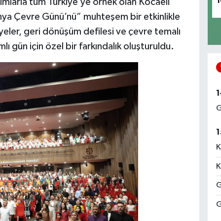
ımlarla tüm Türkiye’ye örnek olan Kocaeli
1
nya Çevre Günü’nü” muhteşem bir etkinlikle
lyeler, geri dönüşüm defilesi ve çevre temalı
ı gün için özel bir farkındalık oluşturuldu.
1
G
1
K
K
G
G