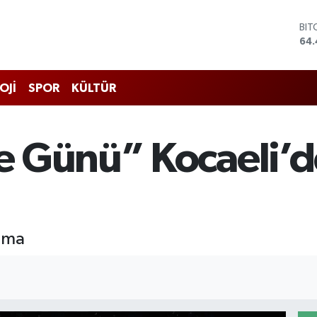
DO
47,
EU
55,
STE
OJİ
SPOR
KÜLTÜR
64
GRA
651
BİS
 Günü” Kocaeli’d
13.
BIT
64.
lama