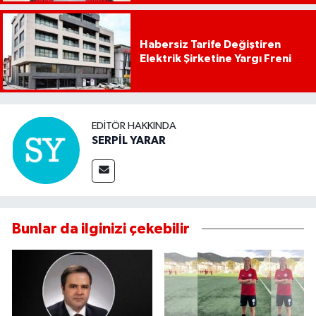
Habersiz Tarife Değiştiren
Elektrik Şirketine Yargı Freni
EDITÖR HAKKINDA
SERPİL YARAR
Bunlar da ilginizi çekebilir