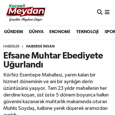
Nöbetçi Eczaneler
GÜNDEM
DÜNYA
EKONOMİ
TEKNOLOJİ
SPO
Hava Durumu
Trafik Durumu
HABERLER
HABERDE INSAN
Efsane Muhtar Ebediyete
Süper Lig Puan Durumu ve Fikstür
Uğurlandı
Tüm Manşetler
Körfez Esentepe Mahallesi, yarım kalan bir
hizmet döneminin ve ani bir ayrılığın derin
Son Dakika Haberleri
üzüntüsünü yaşıyor. Tam 23 yıldır mahallenin her
derdine koşan, üst üste 5 dönem boyunca halkın
Haber Arşivi
güvenini kazanarak muhtarlık makamında oturan
Muhlis Soydaş, kalbine yenik düşerek aramızdan
ayrıldı.