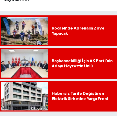
Kocaeli’de Adrenalin Zirve
Yapacak
Başkanvekilliği İçin AK Parti’nin
Adayı Hayrettin Ünlü
Habersiz Tarife Değiştiren
Elektrik Şirketine Yargı Freni