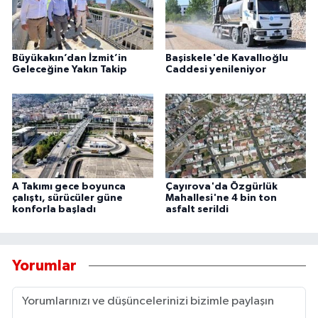
Büyükakın’dan İzmit’in
Başiskele'de Kavallıoğlu
Geleceğine Yakın Takip
Caddesi yenileniyor
A Takımı gece boyunca
Çayırova'da Özgürlük
çalıştı, sürücüler güne
Mahallesi'ne 4 bin ton
konforla başladı
asfalt serildi
Yorumlar