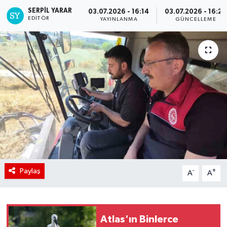
SERPİL YARAR
03.07.2026 - 16:14
03.07.2026 - 16:20
EDITÖR
YAYINLANMA
GÜNCELLEME
Paylaş
-
+
A
A
Atlas'ın Binlerce