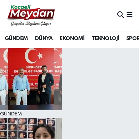
Nöbetçi Eczaneler
GÜNDEM
DÜNYA
EKONOMİ
TEKNOLOJİ
SPO
Hava Durumu
Trafik Durumu
Süper Lig Puan Durumu ve Fikstür
Tüm Manşetler
Son Dakika Haberleri
GÜNDEM
Haber Arşivi