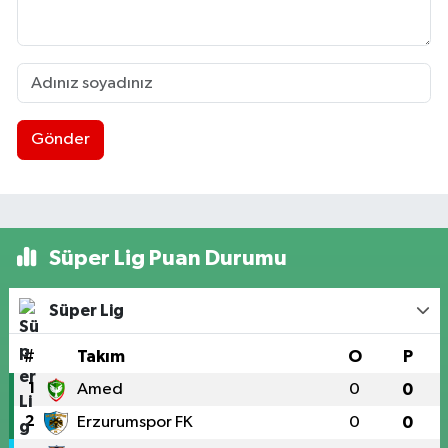
Gönder
Süper Lig Puan Durumu
Süper Lig
#
Takım
O
P
1
Amed
0
0
2
Erzurumspor FK
0
0