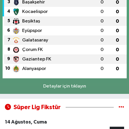
3
Başakşehir
0
0
4
Kocaelispor
0
0
5
Beşiktaş
0
0
6
Eyüpspor
0
0
7
Galatasaray
0
0
8
Çorum FK
0
0
9
Gaziantep FK
0
0
10
Alanyaspor
0
0
Detaylar için tıklayın
Süper Lig Fikstür
14 Ağustos, Cuma