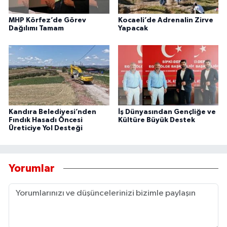
MHP Körfez’de Görev
Kocaeli’de Adrenalin Zirve
Dağılımı Tamam
Yapacak
Kandıra Belediyesi’nden
İş Dünyasından Gençliğe ve
Fındık Hasadı Öncesi
Kültüre Büyük Destek
Üreticiye Yol Desteği
Yorumlar