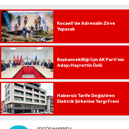
Kocaeli’de Adrenalin Zirve
Yapacak
Başkanvekilliği İçin AK Parti’nin
Adayı Hayrettin Ünlü
Habersiz Tarife Değiştiren
Elektrik Şirketine Yargı Freni
EDITÖR HAKKINDA