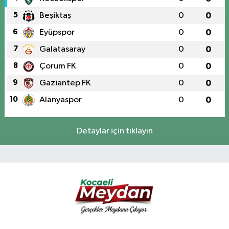
5
Beşiktaş
0
0
6
Eyüpspor
0
0
7
Galatasaray
0
0
8
Çorum FK
0
0
9
Gaziantep FK
0
0
10
Alanyaspor
0
0
Detaylar için tıklayın