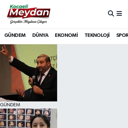
Nöbetçi Eczaneler
GÜNDEM
DÜNYA
EKONOMİ
TEKNOLOJİ
SPO
Hava Durumu
Trafik Durumu
Süper Lig Puan Durumu ve Fikstür
Tüm Manşetler
Son Dakika Haberleri
GÜNDEM
Haber Arşivi