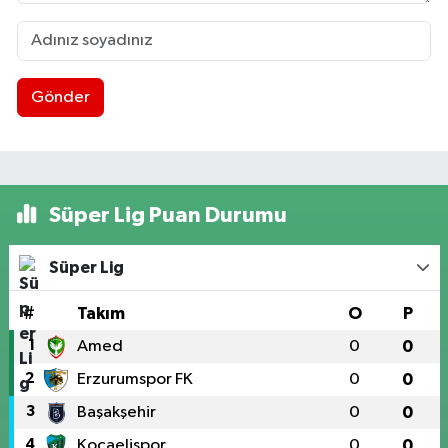
Gönder
Süper Lig Puan Durumu
Süper Lig
#
Takım
O
P
1
Amed
0
0
2
Erzurumspor FK
0
0
3
Başakşehir
0
0
4
Kocaelispor
0
0