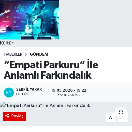
Kültür
HABERLER
GÜNDEM
“Empati Parkuru” İle
Anlamlı Farkındalık
SERPİL YARAR
15.05.2026 - 15:22
EDITÖR
YAYINLANMA
Paylaş
-
+
A
A