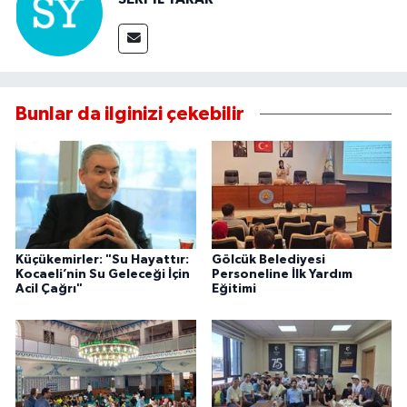
Bunlar da ilginizi çekebilir
Küçükemirler: "Su Hayattır:
Gölcük Belediyesi
Kocaeli’nin Su Geleceği İçin
Personeline İlk Yardım
Acil Çağrı"
Eğitimi