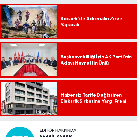
Kocaeli’de Adrenalin Zirve
Yapacak
Başkanvekilliği İçin AK Parti’nin
Adayı Hayrettin Ünlü
Habersiz Tarife Değiştiren
Elektrik Şirketine Yargı Freni
EDITÖR HAKKINDA
SERPİL YARAR