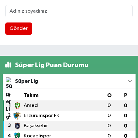
Gönder
Süper Lig Puan Durumu
Süper Lig
#
Takım
O
P
1
Amed
0
0
2
Erzurumspor FK
0
0
3
Başakşehir
0
0
4
Kocaelispor
0
0