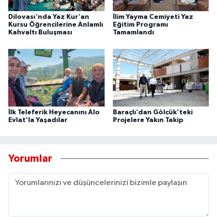
Dilovası'nda Yaz Kur'an
İlim Yayma Cemiyeti Yaz
Kursu Öğrencilerine Anlamlı
Eğitim Programı
Kahvaltı Buluşması
Tamamlandı
İlk Teleferik Heyecanını Alo
Baraçlı’dan Gölcük’teki
Evlat’la Yaşadılar
Projelere Yakın Takip
Yorumlar