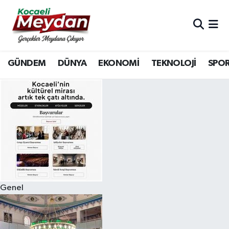
Nöbetçi Eczaneler
GÜNDEM
DÜNYA
EKONOMİ
TEKNOLOJİ
SPO
Hava Durumu
Trafik Durumu
Süper Lig Puan Durumu ve Fikstür
Tüm Manşetler
Son Dakika Haberleri
Genel
Haber Arşivi