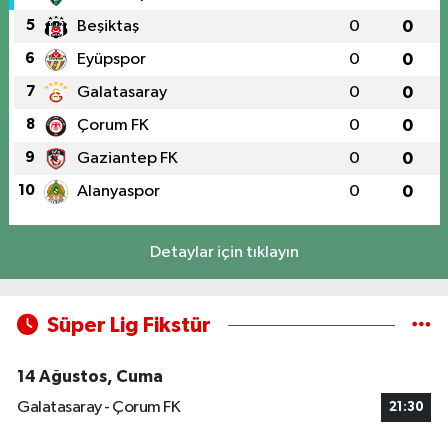
5
Beşiktaş
0
0
6
Eyüpspor
0
0
7
Galatasaray
0
0
8
Çorum FK
0
0
9
Gaziantep FK
0
0
10
Alanyaspor
0
0
Detaylar için tıklayın
Süper Lig Fikstür
14 Ağustos, Cuma
Galatasaray - Çorum FK
21:30