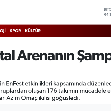
BIT
64.
DO
47,
EU
OJİ
SPOR
KÜLTÜR
55,
STE
64,
GRA
ital Arenanın Şampi
657
BİS
13.
nin EnFest etkinlikleri kapsamında düzenl
li gruplardan oluşan 176 takımın mücadele 
er-Azim Omaç ikilisi göğüsledi.