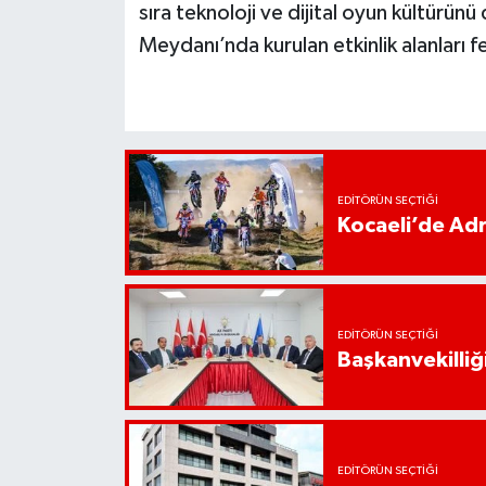
sıra teknoloji ve dijital oyun kültürünü
Meydanı’nda kurulan etkinlik alanları 
EDITÖRÜN SEÇTIĞI
Kocaeli’de Adr
EDITÖRÜN SEÇTIĞI
Başkanvekilliği
EDITÖRÜN SEÇTIĞI