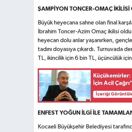
ŞAMPİYON TONCER-OMAÇ İKİLİSİ
Büyük heyecana sahne olan final karşı
İbrahim Toncer-Azim Omaç ikilisi oldu
heyecan dolu anlar yaşanırken, genç
tadını doyasıya çıkardı. Turnuvada dere
TL, ikincilik için 6 bin TL, üçüncülük içi
Küçükemirler: 
İçin Acil Çağrı
İçeriği Görüntül
ENFEST YOĞUN İLGİ İLE TAMAMLA
Kocaeli Büyükşehir Belediyesi tarafınd