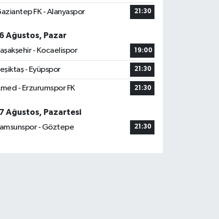
aziantep FK - Alanyaspor
21:30
6 Ağustos, Pazar
aşakşehir - Kocaelispor
19:00
eşiktaş - Eyüpspor
21:30
med - Erzurumspor FK
21:30
7 Ağustos, Pazartesi
amsunspor - Göztepe
21:30