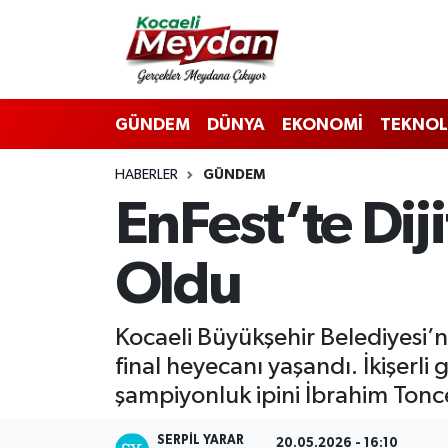
Nöbetçi Eczaneler
GÜNDEM
DÜNYA
EKONOMİ
TEKNOL
Hava Durumu
HABERLER
GÜNDEM
Trafik Durumu
EnFest’te Dij
Süper Lig Puan Durumu ve Fikstür
Oldu
Tüm Manşetler
Son Dakika Haberleri
Kocaeli Büyükşehir Belediyesi’
final heyecanı yaşandı. İkişer
Haber Arşivi
şampiyonluk ipini İbrahim Tonc
SERPİL YARAR
20.05.2026 - 16:10