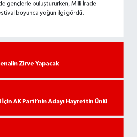
 de gençlerle buluştururken, Milli İrade
festival boyunca yoğun ilgi gördü.
enalin Zirve Yapacak
 İçin AK Parti’nin Adayı Hayrettin Ünlü