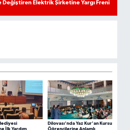
 Değiştiren Elektrik Şirketine Yargı Freni
lediyesi
Dilovası'nda Yaz Kur'an Kursu
ne İlk Yardım
Öğrencilerine Anlamlı