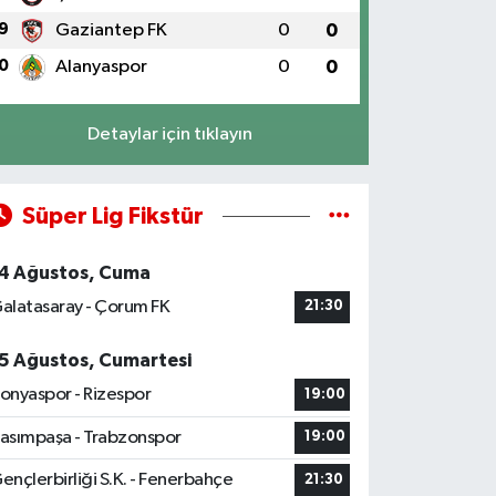
9
Gaziantep FK
0
0
0
Alanyaspor
0
0
Detaylar için tıklayın
Süper Lig Fikstür
4 Ağustos, Cuma
alatasaray - Çorum FK
21:30
5 Ağustos, Cumartesi
onyaspor - Rizespor
19:00
asımpaşa - Trabzonspor
19:00
ençlerbirliği S.K. - Fenerbahçe
21:30