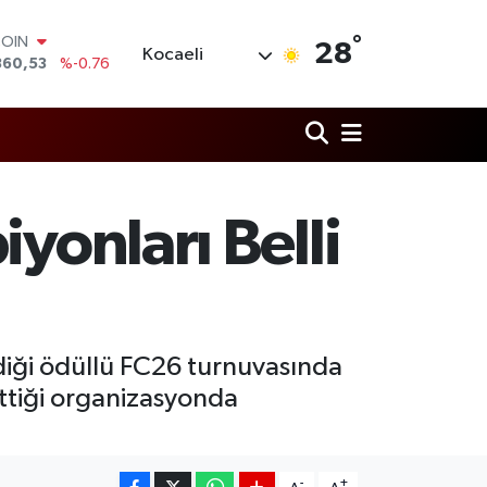
COIN
°
360,53
%-0.76
28
Kocaeli
LAR
7069
%0.17
RO
0265
%0.01
RLİN
1897
%0.02
M ALTIN
yonları Belli
4.81
%1.44
T100
887
%64
ediği ödüllü FC26 turnuvasında
ettiği organizasyonda
-
+