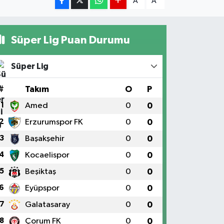
A
A
Süper Lig Puan Durumu
Süper Lig
#
Takım
O
P
1
Amed
0
0
2
Erzurumspor FK
0
0
3
Başakşehir
0
0
4
Kocaelispor
0
0
5
Beşiktaş
0
0
6
Eyüpspor
0
0
7
Galatasaray
0
0
8
Çorum FK
0
0