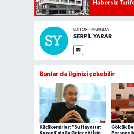
Habersiz Tarife
EDITÖR HAKKINDA
SERPİL YARAR
Bunlar da ilginizi çekebilir
Küçükemirler: "Su Hayattır:
Gölcük Be
Kocaeli’nin Su Geleceği İçin
Personeli