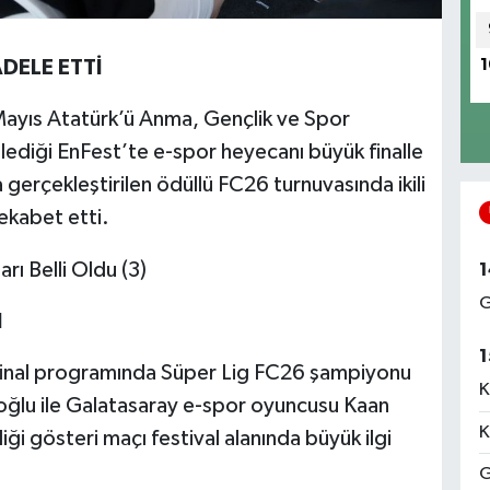
DELE ETTİ
1
Mayıs Atatürk’ü Anma, Gençlik ve Spor
lediği EnFest’te e-spor heyecanı büyük finalle
 gerçekleştirilen ödüllü FC26 turnuvasında ikili
ekabet etti.
1
G
I
1
 final programında Süper Lig FC26 şampiyonu
K
ğlu ile Galatasaray e-spor oyuncusu Kaan
K
diği gösteri maçı festival alanında büyük ilgi
G