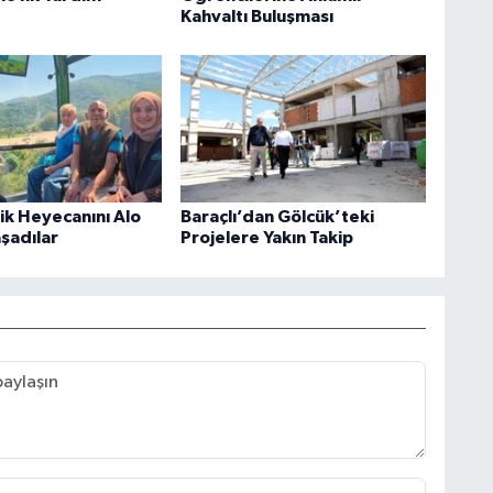
Kahvaltı Buluşması
rik Heyecanını Alo
Baraçlı’dan Gölcük’teki
aşadılar
Projelere Yakın Takip