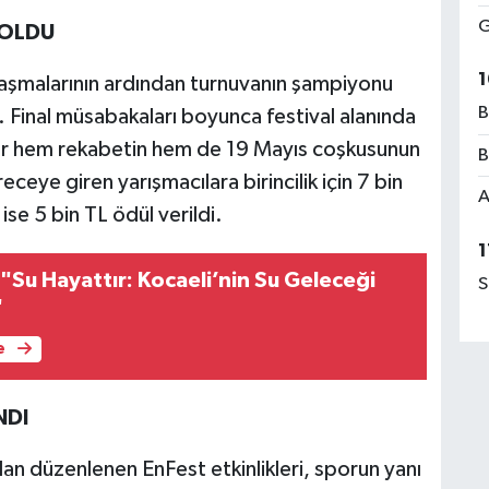
G
 OLDU
1
laşmalarının ardından turnuvanın şampiyonu
B
. Final müsabakaları boyunca festival alanında
ler hem rekabetin hem de 19 Mayıs coşkusunun
B
ceye giren yarışmacılara birincilik için 7 bin
A
n ise 5 bin TL ödül verildi.
1
"Su Hayattır: Kocaeli’nin Su Geleceği
S
"
e
NDI
an düzenlenen EnFest etkinlikleri, sporun yanı