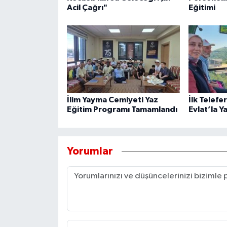
Acil Çağrı"
Eğitimi
İlim Yayma Cemiyeti Yaz
İlk Telefe
Eğitim Programı Tamamlandı
Evlat’la Y
Yorumlar