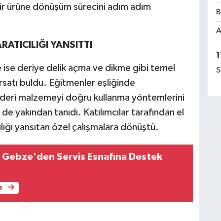
bir ürüne dönüşüm sürecini adım adım
B
A
ATICILIĞI YANSITTI
1
e ise deriye delik açma ve dikme gibi temel
S
rsatı buldu. Eğitmenler eşliğinde
, deri malzemeyi doğru kullanma yöntemlerini
i de yakından tanıdı. Katılımcılar tarafından el
lığı yansıtan özel çalışmalara dönüştü.
i Gebze'den Servis Esnafına Destek
e