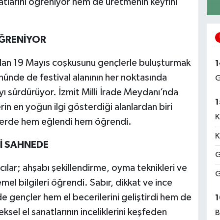
atlarını öğreniyor hem de üretmenin keyfini
ÖĞRENİYOR
ndan 19 Mayıs coşkusunu gençlerle buluşturmak
1
nünde de festival alanının her noktasında
G
ı sürdürüyor. İzmit Milli İrade Meydanı’nda
1
rin en yoğun ilgi gösterdiği alanlardan biri
K
elerde hem eğlendi hem öğrendi.
K
Rİ SAHNEDE
G
ılar; ahşabı şekillendirme, oyma teknikleri ve
G
el bilgileri öğrendi. Sabır, dikkat ve ince
de gençler hem el becerilerini geliştirdi hem de
1
sel el sanatlarının inceliklerini keşfeden
B