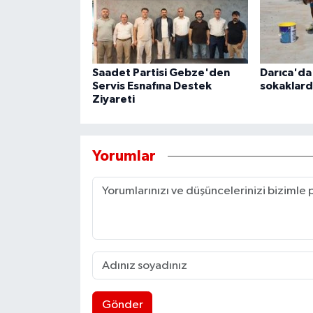
Saadet Partisi Gebze'den
Darıca'da
Servis Esnafına Destek
sokaklard
Ziyareti
Yorumlar
Gönder