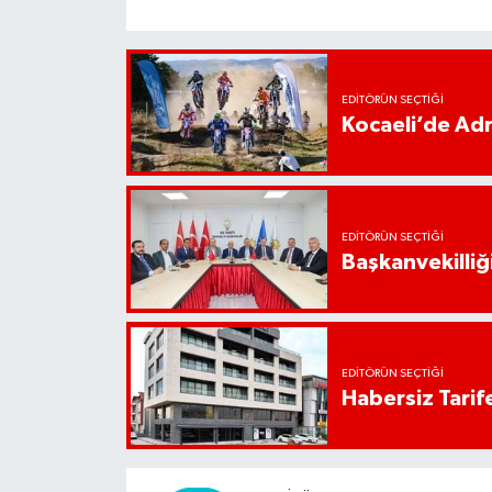
EDITÖRÜN SEÇTIĞI
Kocaeli’de Adr
EDITÖRÜN SEÇTIĞI
Başkanvekilliği
EDITÖRÜN SEÇTIĞI
Habersiz Tarife