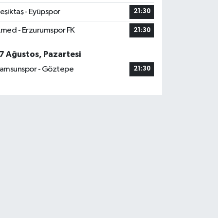
eşiktaş - Eyüpspor
21:30
med - Erzurumspor FK
21:30
7 Ağustos, Pazartesi
amsunspor - Göztepe
21:30