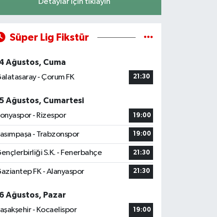
Detaylar için tıklayın
Süper Lig Fikstür
4 Ağustos, Cuma
alatasaray - Çorum FK
21:30
5 Ağustos, Cumartesi
onyaspor - Rizespor
19:00
asımpaşa - Trabzonspor
19:00
ençlerbirliği S.K. - Fenerbahçe
21:30
aziantep FK - Alanyaspor
21:30
6 Ağustos, Pazar
aşakşehir - Kocaelispor
19:00