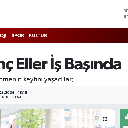
B
6
D
4
E
5
OJİ
SPOR
KÜLTÜR
S
6
G
6
ç Eller İş Başında
B
1
tmenin keyfini yaşadılar;
05.2026 - 15:18
GÜNCELLEME