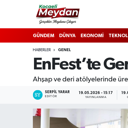
Nöbetçi Eczaneler
GÜNDEM
DÜNYA
EKONOMİ
TEKNOL
Hava Durumu
HABERLER
GENEL
Trafik Durumu
EnFest’te Gen
Süper Lig Puan Durumu ve Fikstür
Ahşap ve deri atölyelerinde üre
Tüm Manşetler
SERPİL YARAR
19.05.2026 - 15:17
19.
Son Dakika Haberleri
EDITÖR
YAYINLANMA
Haber Arşivi