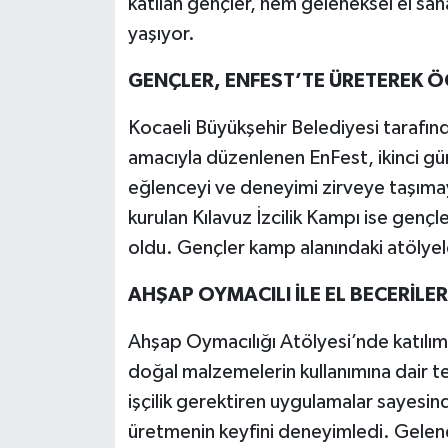
katılan gençler, hem geleneksel el san
yaşıyor.
GENÇLER, ENFEST’TE ÜRETEREK 
Kocaeli Büyükşehir Belediyesi tarafı
amacıyla düzenlenen EnFest, ikinci gü
eğlenceyi ve deneyimi zirveye taşımay
kurulan Kılavuz İzcilik Kampı ise gençle
oldu. Gençler kamp alanındaki atöly
AHŞAP OYMACILI İLE EL BECERİLE
Ahşap Oymacılığı Atölyesi’nde katılımc
doğal malzemelerin kullanımına dair tem
işçilik gerektiren uygulamalar sayesin
üretmenin keyfini deneyimledi. Gelenek