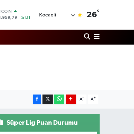
ITCOIN
4.959,79
%1.11
°
26
Kocaeli
OLAR
7,7436
%0.18
URO
5,2510
%0.32
TERLİN
4,4811
%0.38
RAM ALTIN
660.55
%0.03
İST100
3.779
%-14
-
+
A
A
Süper Lig Puan Durumu