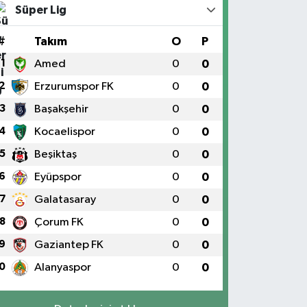
Süper Lig
#
Takım
O
P
1
Amed
0
0
2
Erzurumspor FK
0
0
3
Başakşehir
0
0
4
Kocaelispor
0
0
5
Beşiktaş
0
0
6
Eyüpspor
0
0
7
Galatasaray
0
0
8
Çorum FK
0
0
9
Gaziantep FK
0
0
0
Alanyaspor
0
0