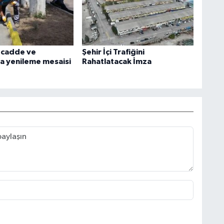
 cadde ve
Şehir İçi Trafiğini
a yenileme mesaisi
Rahatlatacak İmza