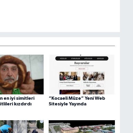
 en iyi simitleri
“Kocaeli Müze” Yeni Web
itlileri kızdırdı
Sitesiyle Yayında