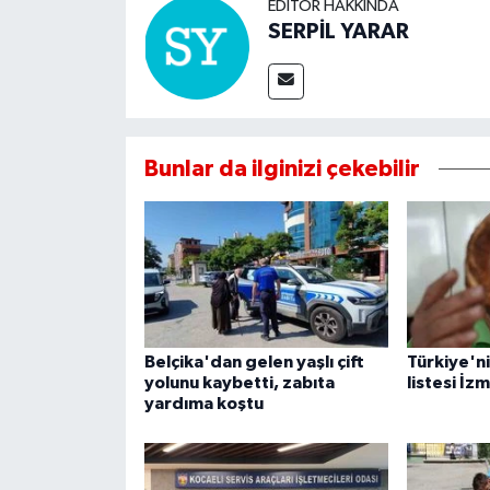
EDITÖR HAKKINDA
SERPİL YARAR
Bunlar da ilginizi çekebilir
Belçika'dan gelen yaşlı çift
Türkiye'nin
yolunu kaybetti, zabıta
listesi İzm
yardıma koştu