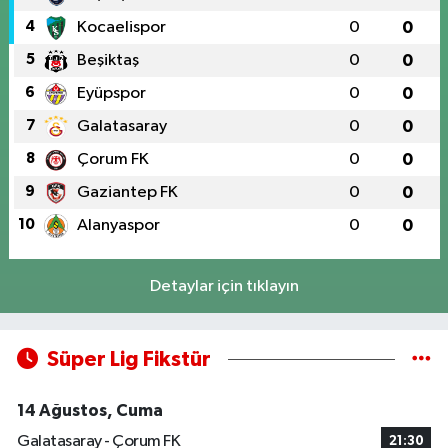
4
Kocaelispor
0
0
5
Beşiktaş
0
0
6
Eyüpspor
0
0
7
Galatasaray
0
0
8
Çorum FK
0
0
9
Gaziantep FK
0
0
10
Alanyaspor
0
0
Detaylar için tıklayın
Süper Lig Fikstür
14 Ağustos, Cuma
Galatasaray - Çorum FK
21:30