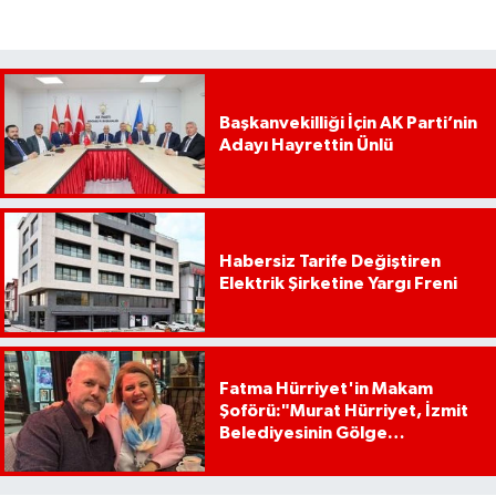
Başkanvekilliği İçin AK Parti’nin
Adayı Hayrettin Ünlü
Habersiz Tarife Değiştiren
Elektrik Şirketine Yargı Freni
Fatma Hürriyet'in Makam
Şoförü:"Murat Hürriyet, İzmit
Belediyesinin Gölge
Başkanıdır"