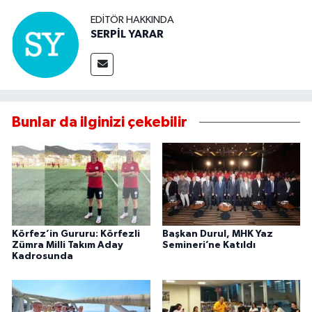
EDITÖR HAKKINDA
SERPİL YARAR
Bunlar da ilginizi çekebilir
Körfez’in Gururu: Körfezli
Başkan Durul, MHK Yaz
Zümra Milli Takım Aday
Semineri’ne Katıldı
Kadrosunda