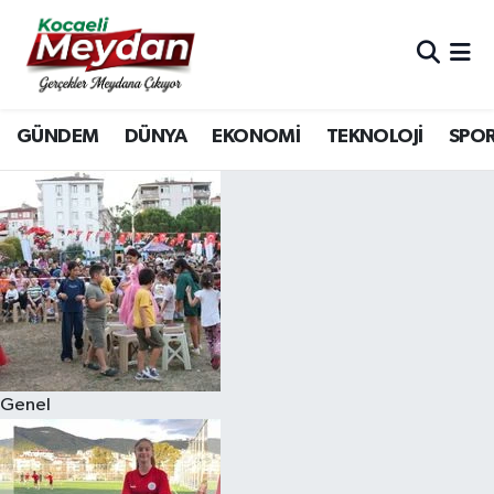
Nöbetçi Eczaneler
GÜNDEM
DÜNYA
EKONOMİ
TEKNOLOJİ
SPO
Hava Durumu
Trafik Durumu
Süper Lig Puan Durumu ve Fikstür
Tüm Manşetler
Son Dakika Haberleri
Genel
Haber Arşivi