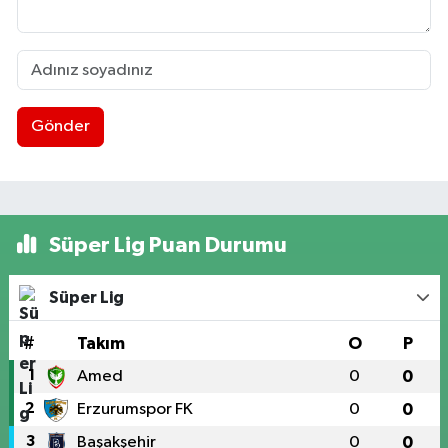
Gönder
Süper Lig Puan Durumu
Süper Lig
#
Takım
O
P
1
Amed
0
0
2
Erzurumspor FK
0
0
3
Başakşehir
0
0