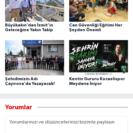
Büyükakın’dan İzmit’in
Can Güvenliği Eğitimi Her
Geleceğine Yakın Takip
Şeyden Önemli
Şehidimizin Adı
Kentin Gururu Kocaelispor
Çayırova’da Yaşayacak!
Meydana İniyor
Yorumlar