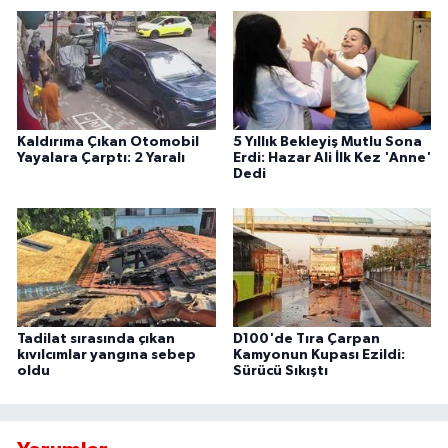
Kaldırıma Çıkan Otomobil
5 Yıllık Bekleyiş Mutlu Sona
Yayalara Çarptı: 2 Yaralı
Erdi: Hazar Ali İlk Kez 'Anne'
Dedi
Tadilat sırasında çıkan
D100'de Tıra Çarpan
kıvılcımlar yangına sebep
Kamyonun Kupası Ezildi:
oldu
Sürücü Sıkıştı