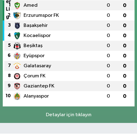
1
Amed
0
0
2
Erzurumspor FK
0
0
3
Başakşehir
0
0
4
Kocaelispor
0
0
5
Beşiktaş
0
0
6
Eyüpspor
0
0
7
Galatasaray
0
0
8
Çorum FK
0
0
9
Gaziantep FK
0
0
10
Alanyaspor
0
0
Detaylar için tıklayın