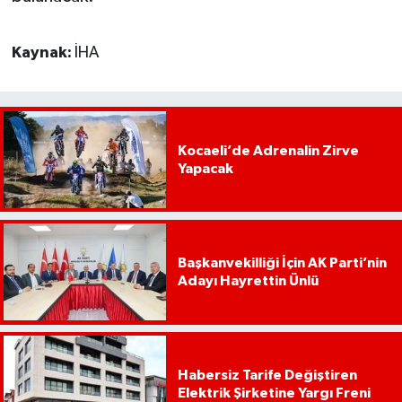
Kaynak:
İHA
Kocaeli’de Adrenalin Zirve
Yapacak
Başkanvekilliği İçin AK Parti’nin
Adayı Hayrettin Ünlü
Habersiz Tarife Değiştiren
Elektrik Şirketine Yargı Freni