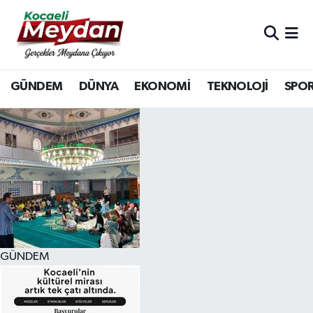
Nöbetçi Eczaneler
GÜNDEM
DÜNYA
EKONOMİ
TEKNOLOJİ
SPO
Hava Durumu
Trafik Durumu
Süper Lig Puan Durumu ve Fikstür
Tüm Manşetler
Son Dakika Haberleri
GÜNDEM
Haber Arşivi