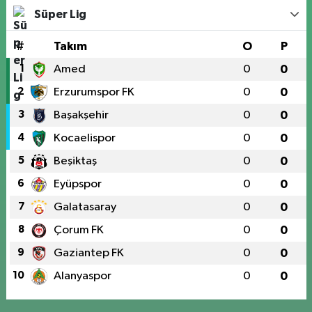
Süper Lig
#
Takım
O
P
1
Amed
0
0
2
Erzurumspor FK
0
0
3
Başakşehir
0
0
4
Kocaelispor
0
0
5
Beşiktaş
0
0
6
Eyüpspor
0
0
7
Galatasaray
0
0
8
Çorum FK
0
0
9
Gaziantep FK
0
0
10
Alanyaspor
0
0