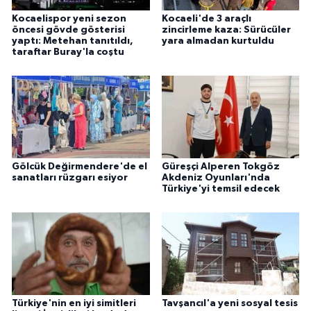
Kocaelispor yeni sezon
Kocaeli'de 3 araçlı
öncesi gövde gösterisi
zincirleme kaza: Sürücüler
yaptı: Metehan tanıtıldı,
yara almadan kurtuldu
taraftar Buray'la coştu
Gölcük Değirmendere'de el
Güreşçi Alperen Tokgöz
sanatları rüzgarı esiyor
Akdeniz Oyunları'nda
Türkiye'yi temsil edecek
Türkiye'nin en iyi simitleri
Tavşancıl'a yeni sosyal tesis