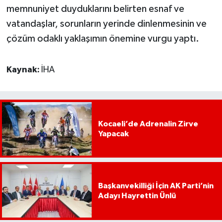
memnuniyet duyduklarını belirten esnaf ve
vatandaşlar, sorunların yerinde dinlenmesinin ve
çözüm odaklı yaklaşımın önemine vurgu yaptı.
Kaynak:
İHA
Kocaeli’de Adrenalin Zirve
Yapacak
Başkanvekilliği İçin AK Parti’nin
Adayı Hayrettin Ünlü