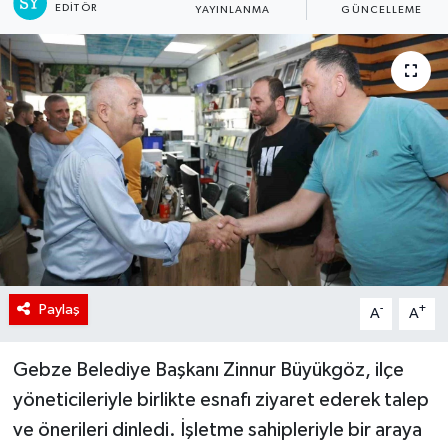
EDITÖR
YAYINLANMA
GÜNCELLEME
Paylaş
-
+
A
A
Gebze Belediye Başkanı Zinnur Büyükgöz, ilçe
yöneticileriyle birlikte esnafı ziyaret ederek talep
ve önerileri dinledi. İşletme sahipleriyle bir araya