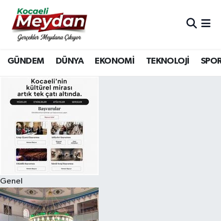
Nöbetçi Eczaneler
GÜNDEM
DÜNYA
EKONOMİ
TEKNOLOJİ
SPO
Hava Durumu
Trafik Durumu
Süper Lig Puan Durumu ve Fikstür
Tüm Manşetler
Son Dakika Haberleri
Genel
Haber Arşivi