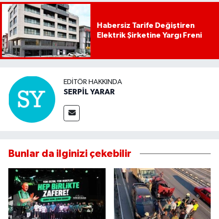
Habersiz Tarife Değiştiren
Elektrik Şirketine Yargı Freni
EDITÖR HAKKINDA
SERPİL YARAR
Bunlar da ilginizi çekebilir