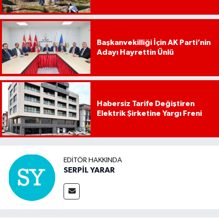
Başkanvekilliği İçin AK Parti’nin
Adayı Hayrettin Ünlü
Habersiz Tarife Değiştiren
Elektrik Şirketine Yargı Freni
EDITÖR HAKKINDA
SERPİL YARAR