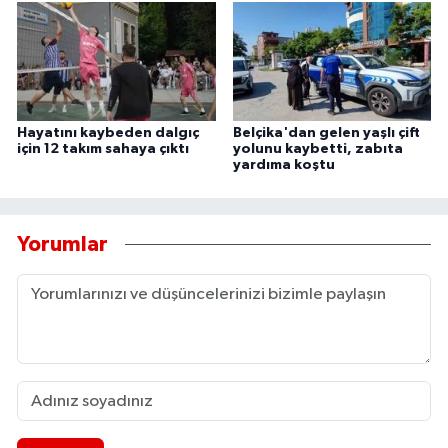
Hayatını kaybeden dalgıç
Belçika'dan gelen yaşlı çift
için 12 takım sahaya çıktı
yolunu kaybetti, zabıta
yardıma koştu
Yorumlar