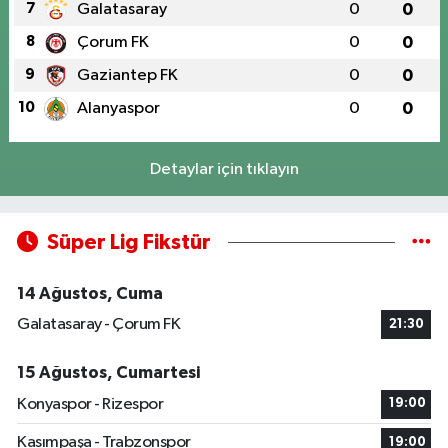
7
Galatasaray
0
0
8
Çorum FK
0
0
9
Gaziantep FK
0
0
10
Alanyaspor
0
0
Detaylar için tıklayın
Süper Lig Fikstür
14 Ağustos, Cuma
Galatasaray - Çorum FK
21:30
15 Ağustos, Cumartesi
Konyaspor - Rizespor
19:00
Kasımpaşa - Trabzonspor
19:00