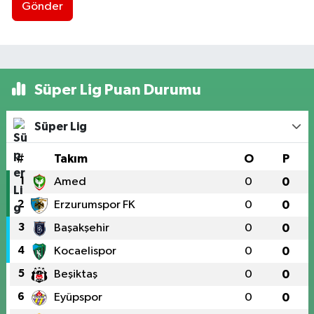
Gönder
Süper Lig Puan Durumu
Süper Lig
#
Takım
O
P
1
Amed
0
0
2
Erzurumspor FK
0
0
3
Başakşehir
0
0
4
Kocaelispor
0
0
5
Beşiktaş
0
0
6
Eyüpspor
0
0