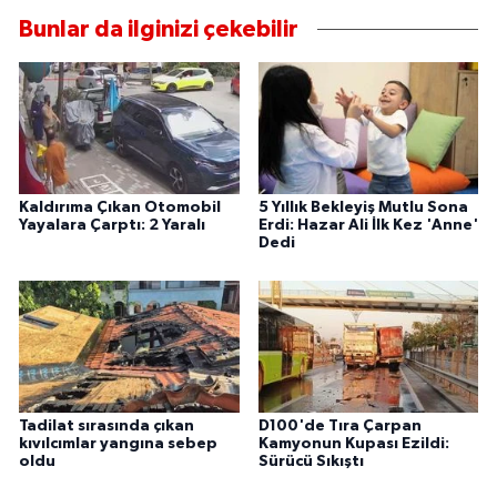
Bunlar da ilginizi çekebilir
Kaldırıma Çıkan Otomobil
5 Yıllık Bekleyiş Mutlu Sona
Yayalara Çarptı: 2 Yaralı
Erdi: Hazar Ali İlk Kez 'Anne'
Dedi
Tadilat sırasında çıkan
D100'de Tıra Çarpan
kıvılcımlar yangına sebep
Kamyonun Kupası Ezildi:
oldu
Sürücü Sıkıştı