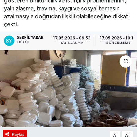
gösteren biriktiricilik ve istifçilik problemlerinin;
yalnızlaşma, travma, kaygı ve sosyal temasın
azalmasıyla doğrudan ilişkili olabileceğine dikkati
çekti.
SERPİL YARAR
17.05.2026 - 09:53
17.05.2026 - 10:10
EDITÖR
YAYINLANMA
GÜNCELLEME
Paylaş
-
+
A
A