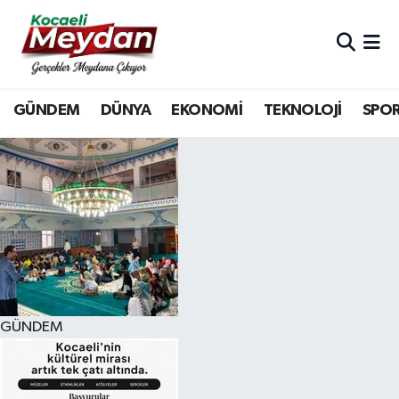
Nöbetçi Eczaneler
GÜNDEM
DÜNYA
EKONOMİ
TEKNOLOJİ
SPO
Hava Durumu
Trafik Durumu
Süper Lig Puan Durumu ve Fikstür
Tüm Manşetler
Son Dakika Haberleri
GÜNDEM
Haber Arşivi