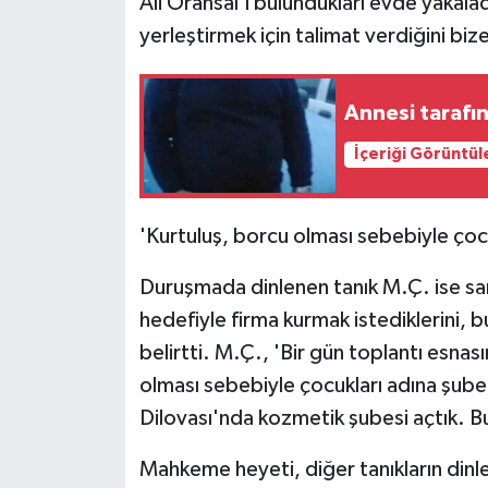
Ali Oransal'ı bulundukları evde yakalad
yerleştirmek için talimat verdiğini bize
Annesi tarafı
İçeriği Görüntül
'Kurtuluş, borcu olması sebebiyle çocu
Duruşmada dinlenen tanık M.Ç. ise sanı
hedefiyle firma kurmak istediklerini, 
belirtti. M.Ç., 'Bir gün toplantı esna
olması sebebiyle çocukları adına şube
Dilovası'nda kozmetik şubesi açtık. Bu 
Mahkeme heyeti, diğer tanıkların dinl