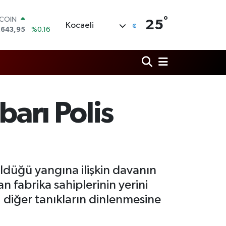
°
LAR
25
Kocaeli
,6006
%0.06
RO
,0250
%0.02
ERLİN
,2398
%0.2
AM ALTIN
00.87
%0.12
ST100
barı Polis
.799
%70
TCOIN
.643,95
%0.16
öldüğü yangına ilişkin davanın
 fabrika sahiplerinin yerini
 diğer tanıkların dinlenmesine