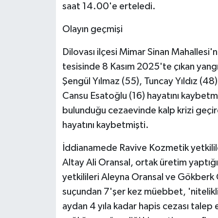
saat 14.00'e erteledi.
Olayın geçmişi
Dilovası ilçesi Mimar Sinan Mahallesi
tesisinde 8 Kasım 2025'te çıkan yang
Şengül Yılmaz (55), Tuncay Yıldız (48
Cansu Esatoğlu (16) hayatını kaybetmiş
bulunduğu cezaevinde kalp krizi geçire
hayatını kaybetmişti.
İddianamede Ravive Kozmetik yetkililer
Altay Ali Oransal, ortak üretim yaptığ
yetkilileri Aleyna Oransal ve Gökberk
suçundan 7'şer kez müebbet, 'nitelikl
aydan 4 yıla kadar hapis cezası talep 