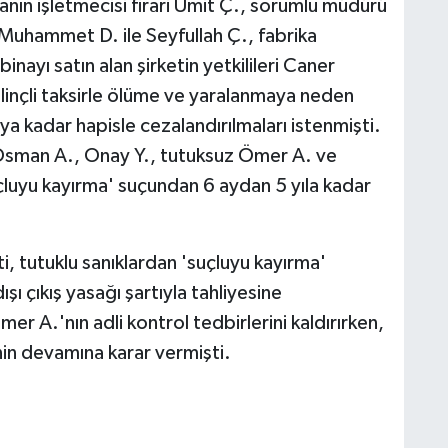
manın işletmecisi firari Ümit Ç., sorumlu müdürü
ı Muhammet D. ile Seyfullah Ç., fabrika
inayı satın alan şirketin yetkilileri Caner
linçli taksirle ölüme ve yaralanmaya neden
ya kadar hapisle cezalandırılmaları istenmişti.
i Osman A., Onay Y., tutuksuz Ömer A. ve
luyu kayırma' suçundan 6 aydan 5 yıla kadar
, tutuklu sanıklardan 'suçluyu kayırma'
ışı çıkış yasağı şartıyla tahliyesine
r A.'nın adli kontrol tedbirlerini kaldırırken,
inin devamına karar vermişti.