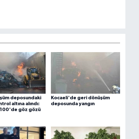
üşüm deposundaki
Kocaeli'de geri dönüşüm
trol altına alındı:
deposunda yangın
-100'de göz gözü