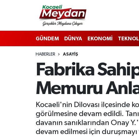
Nöbetçi Eczaneler
GÜNDEM
DÜNYA
EKONOMİ
TEKNOL
Hava Durumu
HABERLER
ASAYIŞ
Trafik Durumu
Fabrika Sahip
Süper Lig Puan Durumu ve Fikstür
Memuru Anla
Tüm Manşetler
Son Dakika Haberleri
Kocaeli'nin Dilovası ilçesinde k
görülmesine devam edildi. Tanık
Haber Arşivi
davanın sanıklarından Onay Y.'n
devam edilmesi için duruşmayı y