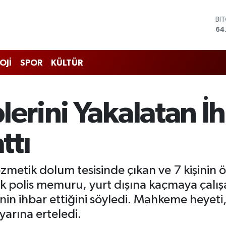
DO
47
EU
55
ST
OJİ
SPOR
KÜLTÜR
64
GR
65
Bİ
lerini Yakalatan İh
13
BI
64
ttı
ozmetik dolum tesisinde çıkan ve 7 kişinin 
 polis memuru, yurt dışına kaçmaya çalışan
in ihbar ettiğini söyledi. Mahkeme heyeti,
arına erteledi.