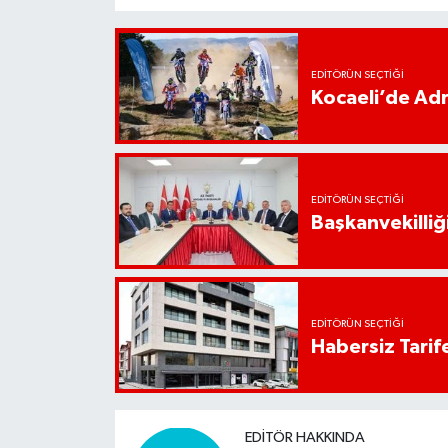
EDITÖRÜN SEÇTIĞI
Kocaeli’de Adr
EDITÖRÜN SEÇTIĞI
Başkanvekilliği
EDITÖRÜN SEÇTIĞI
Habersiz Tarife
EDITÖR HAKKINDA