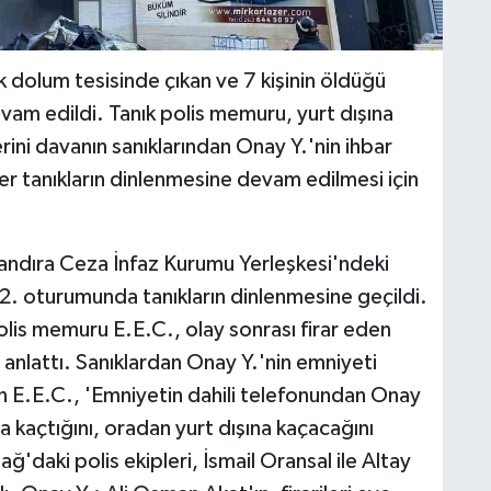
k dolum tesisinde çıkan ve 7 kişinin öldüğü
vam edildi. Tanık polis memuru, yurt dışına
rini davanın sanıklarından Onay Y.'nin ihbar
er tanıkların dinlenmesine devam edilmesi için
dıra Ceza İnfaz Kurumu Yerleşkesi'ndeki
 2. oturumunda tanıkların dinlenmesine geçildi.
lis memuru E.E.C., olay sonrası firar eden
 anlattı. Sanıklardan Onay Y.'nin emniyeti
n E.E.C., 'Emniyetin dahili telefonundan Onay
'a kaçtığını, oradan yurt dışına kaçacağını
ğ'daki polis ekipleri, İsmail Oransal ile Altay