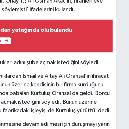
ı. Onay Y.; Ali Osman Akat'ın, firarileri eve
 söylemişti' ifadelerini kullandı.
ndan yatağında ölü bulundu
e
kları adını şube açmak istediğini söyledi'
klardan İsmail ve Altay Ali Oransal'ın ihracat
bunun üzerine kendisinin bir firma kurduğunu
sında babaları Kurtuluş Oransal da geldi. Borcu
 açmak istediğini söyledi. Bunun üzerine
fabrikadaki işleyişi de Kurtuluş yürüttü' dedi.
enmesine devam edilmesi için duruşmayı yarın