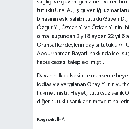
sağlığı ve güvenliği hizmeti veren fir
tutuklu Ünal A., iş güvenliği uzmanlar
binasının eski sahibi tutuklu Güven D., b
Özgür Y., Özcan Y. ve Özkan Y.'nin 'bi
olma' suçundan 2 yıl 8 aydan 22 yıl 6 a
Oransal kardeşlerin dayısı tutuklu Al
Abdurrahman Bayatlı hakkında ise 'suç
hapis cezası talep edilmişti.
Davanın ilk celsesinde mahkeme heyeti
iddiasıyla yargılanan Onay Y.'nin yurt d
hükmetmişti. Heyet, tutuksuz sanık Öme
diğer tutuklu sanıkların mevcut haller
Kaynak:
İHA