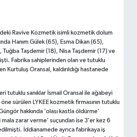
'ndeki Ravive Kozmetik isimli kozmetik dolum
ında Hanım Gülek (65), Esma Dikan (65),
), Tuğba Taşdemir (18), Nisa Taşdemir (17) ve
ti. Fabrika sahiplerinden olan ve tutuklu
n Kurtuluş Oransal, kaldırıldığı hastanede
i tutuklu sanıklar İsmail Oransal ile ağabeyi
ı öne sürülen LYKEE kozmetik firmasının tutuklu
 Güngör hakkında 'olası kastla öldürme'
i mala zarar verme' suçundan ise 3'er kez 6
edilmişti. İddianamede ayrıca fabrikaya iş